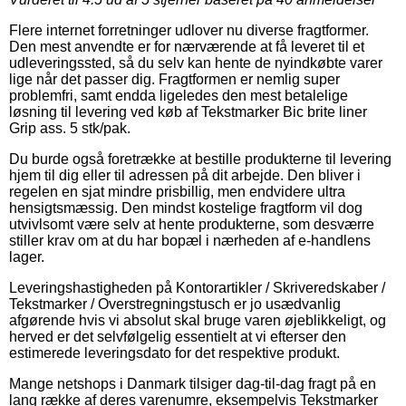
Flere internet forretninger udlover nu diverse fragtformer.
Den mest anvendte er for nærværende at få leveret til et
udleveringssted, så du selv kan hente de nyindkøbte varer
lige når det passer dig. Fragtformen er nemlig super
problemfri, samt endda ligeledes den mest betalelige
løsning til levering ved køb af Tekstmarker Bic brite liner
Grip ass. 5 stk/pak.
Du burde også foretrække at bestille produkterne til levering
hjem til dig eller til adressen på dit arbejde. Den bliver i
regelen en sjat mindre prisbillig, men endvidere ultra
hensigtsmæssig. Den mindst kostelige fragtform vil dog
utvivlsomt være selv at hente produkterne, som desværre
stiller krav om at du har bopæl i nærheden af e-handlens
lager.
Leveringshastigheden på Kontorartikler / Skriveredskaber /
Tekstmarker / Overstregningstusch er jo usædvanlig
afgørende hvis vi absolut skal bruge varen øjeblikkeligt, og
herved er det selvfølgelig essentielt at vi efterser den
estimerede leveringsdato for det respektive produkt.
Mange netshops i Danmark tilsiger dag-til-dag fragt på en
lang række af deres varenumre, eksempelvis Tekstmarker