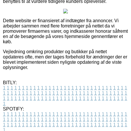
benyttes til at vurdere tidligere kunders oplevelser.
Dette website er finansieret af indtægter fra annoncer. Vi
arbejder sammen med flere forretninger på nettet da vi
promoverer firmaernes varer, og indkasserer honorar såfremt
en af de besøgende på vores hjemmeside gennemfører et
køb.
Vejledning omkring produkter og butikker på nettet
opdateres ofte, men der tages forbehold for ændringer der er
blevet implementeret siden nyligste opdatering af de viste
oplysninger.
BITLY:
1
1
1
1
1
1
1
1
1
1
1
1
1
1
1
1
1
1
1
1
1
1
1
1
1
1
1
1
1
1
1
1
1
1
1
1
1
1
1
1
1
1
1
1
1
1
1
1
1
1
1
1
1
1
1
1
1
1
1
1
1
1
1
1
1
1
1
1
1
1
1
1
1
1
1
1
1
1
1
1
1
1
1
1
1
1
1
1
1
1
1
1
1
1
1
1
1
1
1
1
SPOTIFY:
1
1
1
1
1
1
1
1
1
1
1
1
1
1
1
1
1
1
1
1
1
1
1
1
1
1
1
1
1
1
1
1
1
1
1
1
1
1
1
1
1
1
1
1
1
1
1
1
1
1
1
1
1
1
1
1
1
1
1
1
1
1
1
1
1
1
1
1
1
1
1
1
1
1
1
1
1
1
1
1
1
1
1
1
1
1
1
1
1
1
1
1
1
1
1
1
1
1
1
1