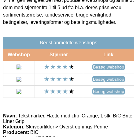
Vi har gennemgået de mest populære webshops og anmeldt
dem med stjerner fra 1 til 5 ud fra bl.a. deres prisniveau,
sortimentstørrelse, kundeservice, brugervenlighed,
betingelser, leveringsformer og betalingsmuligheder.
Bedst anmeldte webshops
Webshop
Stjerner
Link
Besøg webshop
Besøg webshop
Besøg webshop
Navn:
Tekstmarker, Hætte med clip, Orange, 1 stk, BiC Brite
Liner Grip
Kategori:
Skriveartikler > Overstregnings Penne
Producent:
BiC