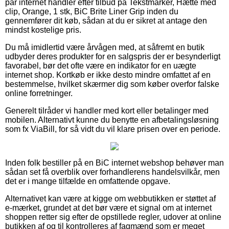
par internet handler efter tilbud på Tekstmarker, Hætte med
clip, Orange, 1 stk, BiC Brite Liner Grip inden du
gennemfører dit køb, sådan at du er sikret at antage den
mindst kostelige pris.
Du må imidlertid være årvågen med, at såfremt en butik
udbyder deres produkter for en salgspris der er besynderligt
favorabel, bør det ofte være en indikator for en uægte
internet shop. Kortkøb er ikke desto mindre omfattet af en
bestemmelse, hvilket skærmer dig som køber overfor falske
online forretninger.
Generelt tilråder vi handler med kort eller betalinger med
mobilen. Alternativt kunne du benytte en afbetalingsløsning
som fx ViaBill, for så vidt du vil klare prisen over en periode.
Inden folk bestiller på en BiC internet webshop behøver man
sådan set få overblik over forhandlerens handelsvilkår, men
det er i mange tilfælde en omfattende opgave.
Alternativet kan være at kigge om webbutikken er støttet af
e-mærket, grundet at det bør være et signal om at internet
shoppen retter sig efter de opstillede regler, udover at online
butikken af og til kontrolleres af fagmænd som er meget