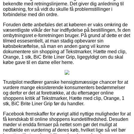
bekendte med retningslinjerne. Det giver dig anledning til
opbakning, for så vidt du skulle få problemstillinger i
forbindelse med din ordre.
Foruden dette anbefales det at køberen er vaks omkring de
væsentligste vilkår der har indflydelse på bestillingen, fx den
ombytningsret e-forretningen bruger. På grund af dette er det
tilmed essesentielt, at man stadig opbevarer sin
købsbekræftelse, så man en anden gang vil kunne
dokumentere sin shopping af Tekstmarker, Hætte med clip,
Orange, 1 stk, BiC Brite Liner Grip, ligegyldigt om du skal
købe gave til en dame eller herre.
Trustpilot medfører ganske hensigtsmæssige chancer for at
vurdere mange eksisterende konsumenters bedømmelser
og derfor er det at foretrække, at du eftersøger online
shoppens kritik af Tekstmarker, Hætte med clip, Orange, 1
stk, BiC Brite Liner Grip før du handler.
Facebook fremskaffer for øvrigt altid nyttige muligheder for at
få kendskab til online shoppens kundetilfredshed. Desuden
møder vi endda firmaer på nettet som gør det muligt at
nedfælde en vurdering af deres køb, hvilket lige så vel bør