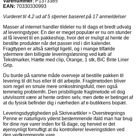
Varenummer:
P1373385
EAN:
70330330993
Vurderet til
4.2
ud af 5 stjerner baseret på
17
anmeldelser
Masser af internet handler tildeler nu til dags et bredt udvalg
af leveringstyper. En der er meget populær er nu om stunder
at få leveret til en pakkeshop, hvor det er muligt at hente de
bestilte produkter når det passer ind i din kalender.
Fragttypen er altså særligt ligetil, og i mange tilfælde
ydermere den billigste leveringsløsning ved køb af
Tekstmarker, Hætte med clip, Orange, 1 stk, BiC Brite Liner
Grip.
Du burde på samme måde overveje at bestille pakken til
levering til dit hus eller til dit arbejde. Fragtmetoden bliver
som regel en smule mere omkostningsfuld, men også
temmelig problemfri. Den prisbilligste fragtmetode vil dog
utvivlsomt være at hente ordren selv, men dette er betinget af
at du fysisk befinder dig i nærheden af e-butikkens bopæl.
Leveringsdygtigheden på Skriveartikler > Overstregnings
Penne er naturligvis yderst bestemmende ifald man har brug
for dine nye varer inden for få dage, og herved er det
øjensynligt fornuftigt at du kontrollerer leveringstiden ved
den vedkommende vare.