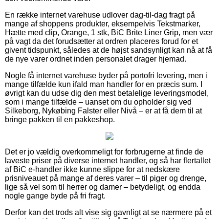
En række internet varehuse udlover dag-til-dag fragt på
mange af shoppens produkter, eksempelvis Tekstmarker,
Hætte med clip, Orange, 1 stk, BiC Brite Liner Grip, men vær
på vagt da det forudsætter at ordren placeres forud for et
givent tidspunkt, således at de højst sandsynligt kan nå at få
de nye varer ordnet inden personalet drager hjemad.
Nogle få internet varehuse byder på portofri levering, men i
mange tilfælde kun ifald man handler for en præcis sum. I
øvrigt kan du udse dig den mest betalelige leveringsmodel,
som i mange tilfælde – uanset om du opholder sig ved
Silkeborg, Nykøbing Falster eller Nivå – er at få dem til at
bringe pakken til en pakkeshop.
Det er jo vældig overkommeligt for forbrugerne at finde de
laveste priser på diverse internet handler, og så har flertallet
af BiC e-handler ikke kunne slippe for at nedskære
prisniveauet på mange af deres varer – til piger og drenge,
lige så vel som til herrer og damer – betydeligt, og endda
nogle gange byde på fri fragt.
Derfor kan det trods alt vise sig gavnligt at se nærmere på et