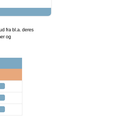
 fra bl.a. deres
mer og