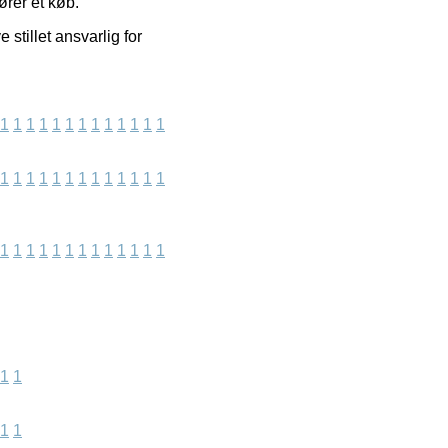
ører et køb.
stillet ansvarlig for
1
1
1
1
1
1
1
1
1
1
1
1
1
1
1
1
1
1
1
1
1
1
1
1
1
1
1
1
1
1
1
1
1
1
1
1
1
1
1
1
1
1
1