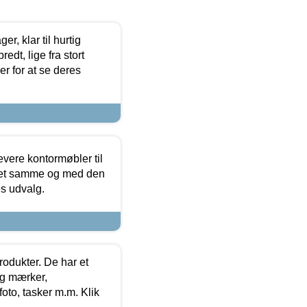
, klar til hurtig
edt, lige fra stort
er for at se deres
evere kontormøbler til
 det samme og med den
es udvalg.
rodukter. De har et
og mærker,
foto, tasker m.m. Klik