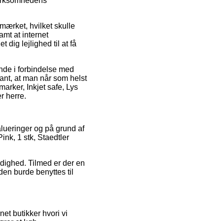
 virksomhedens
-mærket, hvilket skulle
t at internet
 dig lejlighed til at få
ende i forbindelse med
ant, at man når som helst
arker, Inkjet safe, Lys
r herre.
alueringer og på grund af
ink, 1 stk, Staedtler
ærdighed. Tilmed er der en
den burde benyttes til
et butikker hvori vi