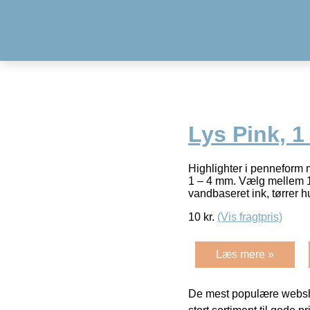
Lys Pink, 1
Highlighter i penneform m
1 – 4 mm. Vælg mellem 14
vandbaseret ink, tørrer h
10
kr.
(Vis fragtpris)
Læs mere »
De mest populære websho