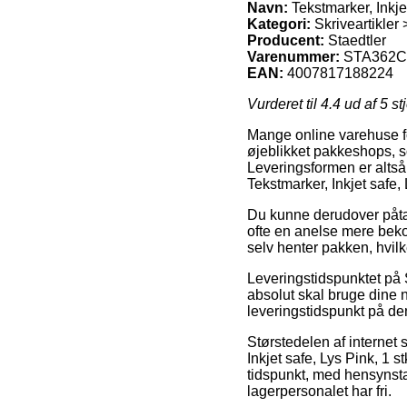
Navn:
Tekstmarker, Inkjet
Kategori:
Skriveartikler
Producent:
Staedtler
Varenummer:
STA362C
EAN:
4007817188224
Vurderet til
4.4
ud af 5 st
Mange online varehuse for
øjeblikket pakkeshops, so
Leveringsformen er altså 
Tekstmarker, Inkjet safe, 
Du kunne derudover påtænk
ofte en anelse mere beko
selv henter pakken, hvilk
Leveringstidspunktet på 
absolut skal bruge dine n
leveringstidspunkt på 
Størstedelen af internet
Inkjet safe, Lys Pink, 1 st
tidspunkt, med hensynstage
lagerpersonalet har fri.