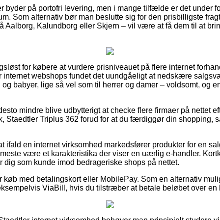
r byder på portofri levering, men i mange tilfælde er det under 
um. Som alternativ bør man beslutte sig for den prisbilligste frag
å Aalborg, Kalundborg eller Skjern – vil være at få dem til at bri
ngsløst for købere at vurdere prisniveauet på flere internet forha
er internet webshops fundet det uundgåeligt at nedskære salgsv
n og babyer, lige så vel som til herrer og damer – voldsomt, og 
desto mindre blive udbytterigt at checke flere firmaer på nettet e
stk, Staedtler Triplus 362 forud for at du færdiggør din shopping,
at ifald en internet virksomhed markedsfører produkter for en sal
t meste være et karakteristika der viser en uærlig e-handler. Kor
r dig som kunde imod bedrageriske shops på nettet.
for køb med betalingskort eller MobilePay. Som en alternativ mu
ksempelvis ViaBill, hvis du tilstræber at betale beløbet over en