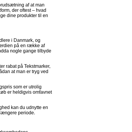
forudsætning af at man
tform, der oftest – hvad
nge dine produkter til en
ndlere i Danmark, og
ærdien på en række af
endda nogle gange tilbyde
fter rabat på Tekstmarker,
 sådan at man er tryg ved
gspris som er utrolig
tkøb er heldigvis omfavnet
lighed kan du udnytte en
 længere periode.