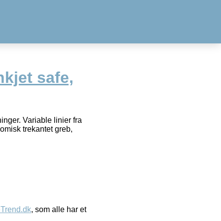
kjet safe,
ger. Variable linier fra
omisk trekantet greb,
eTrend.dk
, som alle har et