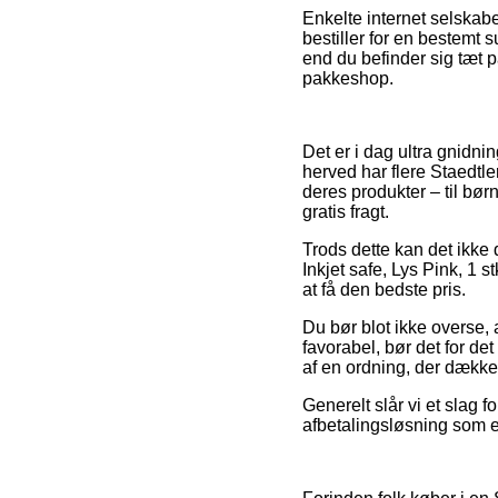
Enkelte internet selskabe
bestiller for en bestemt s
end du befinder sig tæt p
pakkeshop.
Det er i dag ultra gnidni
herved har flere Staedtl
deres produkter – til bør
gratis fragt.
Trods dette kan det ikke 
Inkjet safe, Lys Pink, 1 
at få den bedste pris.
Du bør blot ikke overse, 
favorabel, bør det for de
af en ordning, der dække
Generelt slår vi et slag 
afbetalingsløsning som e