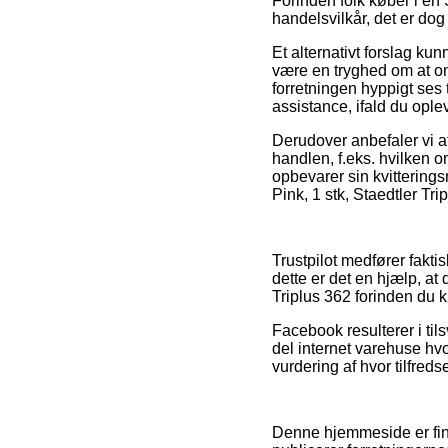
Forinden folk køber i en
handelsvilkår, det er do
Et alternativt forslag kun
være en tryghed om at o
forretningen hyppigt ses t
assistance, ifald du ople
Derudover anbefaler vi at
handlen, f.eks. hvilken 
opbevarer sin kvitterings
Pink, 1 stk, Staedtler Tr
Trustpilot medfører fakti
dette er det en hjælp, at 
Triplus 362 forinden du k
Facebook resulterer i tils
del internet varehuse hv
vurdering af hvor tilfred
Denne hjemmeside er fina