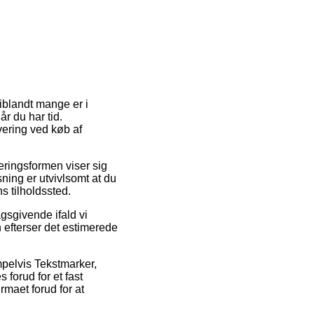
 iblandt mange er i
år du har tid.
vering ved køb af
veringsformen viser sig
ning er utvivlsomt at du
s tilholdssted.
gsgivende ifald vi
n efterser det estimerede
mpelvis Tekstmarker,
s forud for et fast
rmaet forud for at