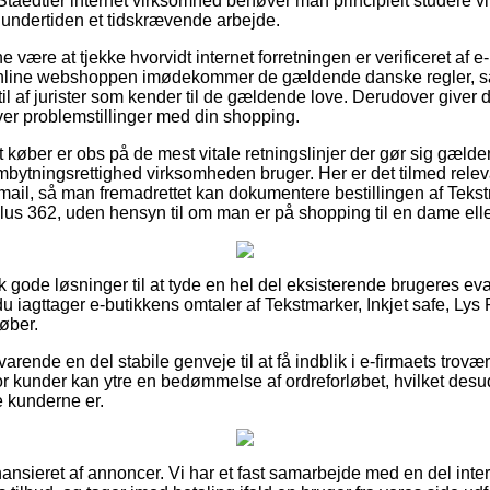
 Staedtler internet virksomhed behøver man principielt studere
g undertiden et tidskrævende arbejde.
ne være at tjekke hvorvidt internet forretningen er verificeret af e
nline webshoppen imødekommer de gældende danske regler, sam
il af jurister som kender til de gældende love. Derudover giver det
ver problemstillinger med din shopping.
 køber er obs på de mest vitale retningslinjer der gør sig gæld
ombytningsrettighed virksomheden bruger. Her er det tilmed relev
mail, så man fremadrettet kan dokumentere bestillingen af Tekstm
iplus 362, uden hensyn til om man er på shopping til en dame elle
sk gode løsninger til at tyde en hel del eksisterende brugeres ev
du iagttager e-butikkens omtaler af Tekstmarker, Inkjet safe, Lys P
øber.
varende en del stabile genveje til at få indblik i e-firmaets trov
or kunder kan ytre en bedømmelse af ordreforløbet, hvilket desu
se kunderne er.
nsieret af annoncer. Vi har et fast samarbejde med en del intern