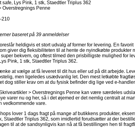
 safe, Lys Pink, 1 stk, Staedtler Triplus 362
 > Overstregnings Penne
-210
jerner baseret på
39
anmeldelser
eslår heldigvis et stort udvalg af former for levering. En favorit
m giver dig fleksibiliteten til at hente de nyindkøbte produkter n
super bekvem, og oftest tilmed den prisbilligste mulighed for le
Lys Pink, 1 stk, Staedtler Triplus 362.
e at vælge at få leveret til dit hus eller ud på dit arbejde. Le
stelig, men ligeledes usædvanlig let. Den mest letkøbte fragtløs
et dog stiller krav om at du fysisk befinder dig lige ved e-handlen
Skriveartikler > Overstregnings Penne kan være særdeles udsla
ye varer nu og her, så i det øjemed er det nemlig centralt at ma
den vedkommende vare.
 shops lover 1 dags fragt på mange af butikkens produkter, ekse
k, Staedtler Triplus 362, som imidlertid forudsætter at der bestille
n til at de sandsynligvis kan nå at få bestillingen hen til fragtfi