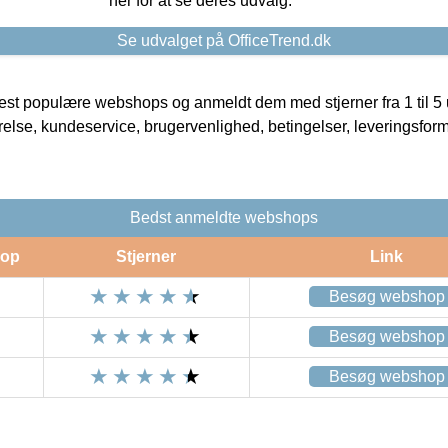
her for at se deres udvalg.
Se udvalget på OfficeTrend.dk
t populære webshops og anmeldt dem med stjerner fra 1 til 5 ud
rrelse, kundeservice, brugervenlighed, betingelser, leveringsfor
Bedst anmeldte webshops
op
Stjerner
Link
Besøg webshop
Besøg webshop
Besøg webshop