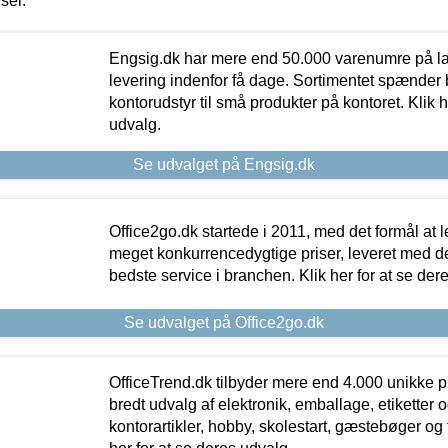
iser.
Engsig.dk har mere end 50.000 varenumre på lager
levering indenfor få dage. Sortimentet spænder br
kontorudstyr til små produkter på kontoret. Klik h
udvalg.
Se udvalget på Engsig.dk
Office2go.dk startede i 2011, med det formål at l
meget konkurrencedygtige priser, leveret med
bedste service i branchen. Klik her for at se der
Se udvalget på Office2go.dk
OfficeTrend.dk tilbyder mere end 4.000 unikke p
bredt udvalg af elektronik, emballage, etiketter 
kontorartikler, hobby, skolestart, gæstebøger og 