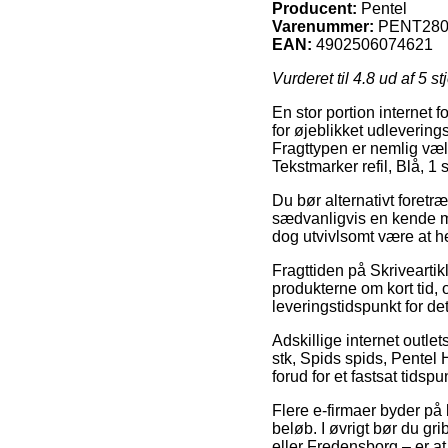
Producent:
Pentel
Varenummer:
PENT280
EAN:
4902506074621
Vurderet til
4.8
ud af 5 st
En stor portion internet 
for øjeblikket udleverings
Fragttypen er nemlig væl
Tekstmarker refil, Blå, 1
Du bør alternativt foretræ
sædvanligvis en kende me
dog utvivlsomt være at h
Fragttiden på Skriveartikl
produkterne om kort tid,
leveringstidspunkt for de
Adskillige internet outl
stk, Spids spids, Pentel
forud for et fastsat tidsp
Flere e-firmaer byder på 
beløb. I øvrigt bør du gr
eller Fredensborg – er at