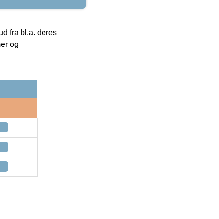
 fra bl.a. deres
mer og