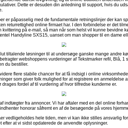
lativer. Dette er desuden din anledning til support, hvis du uds
e.
ber er påpasselig med de fundamentale retningslinjer der kan spi
ken returrettighed online firmaet har. I den forbindelse er det til
kvittering på e-mail, så man når som helst vil kunne bevidne køb
 Pentel Handyline SXS15, uanset om man shopper til en dame ell
olut tiltalende løsninger til at undersøge ganske mange andre 
u betragter webshoppens vurderinger af Tekstmarker refil, Blå, 1 
 du bestiller.
ere flere stabile chancer for at få indsigt i online virksomhede
etninger som giver folk mulighed for at registrere en anmeldelse
ages fordel af til vurdering af hvor tilfredse kunderne er.
 af indtægter fra annoncer. Vi har aftaler med en del online forha
 indhenter honorar såfremt en af de besøgende på vores hjemme
er vedligeholdes hele tiden, men vi kan ikke stilles ansvarlig fo
 efter at vi sidst opdaterede de anvendte oplysninger.