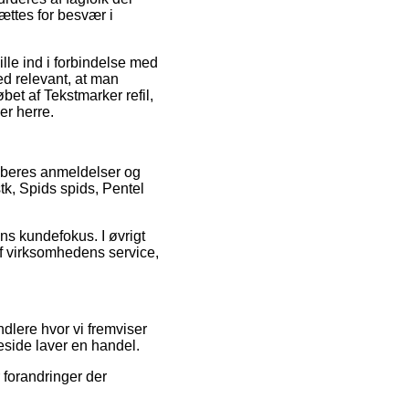
ættes for besvær i
lle ind i forbindelse med
med relevant, at man
et af Tekstmarker refil,
er herre.
køberes anmeldelser og
stk, Spids spids, Pentel
ns kundefokus. I øvrigt
 af virksomhedens service,
ndlere hvor vi fremviser
side laver en handel.
r forandringer der