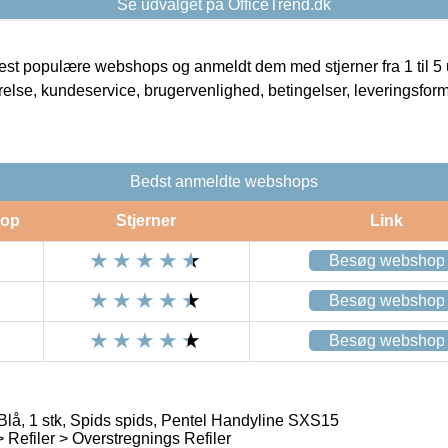
Se udvalget på OfficeTrend.dk
t populære webshops og anmeldt dem med stjerner fra 1 til 5 ud
rrelse, kundeservice, brugervenlighed, betingelser, leveringsfor
Bedst anmeldte webshops
op
Stjerner
Link
Besøg webshop
Besøg webshop
Besøg webshop
 Blå, 1 stk, Spids spids, Pentel Handyline SXS15
> Refiler > Overstregnings Refiler