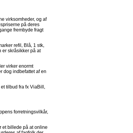
line virksomheder, og af
gspriserne på deres
e gange frembyde fragt
ker refil, Blå, 1 stk,
er skråsikker på at
der virker enormt
r dog indbefattet af en
t tilbud fra fx ViaBill,
ppens forretningsvilkår,
et billede på at online
rderes af fagfolk der