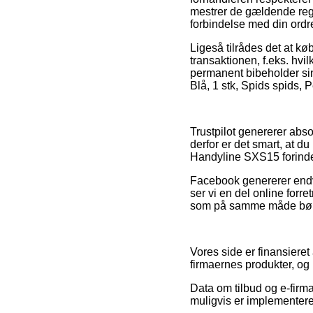
mestrer de gældende regu
forbindelse med din ordr
Ligeså tilrådes det at kø
transaktionen, f.eks. hvil
permanent bibeholder sin 
Blå, 1 stk, Spids spids,
Trustpilot genererer abs
derfor er det smart, at d
Handyline SXS15 forinden
Facebook genererer endvid
ser vi en del online forr
som på samme måde bør dr
Vores side er finansieret
firmaernes produkter, og
Data om tilbud og e-firma
muligvis er implementeret