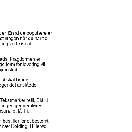
eder. En af de populære er
tillingen når du har tid.
ring ved køb af
plads. Fragtformen er
 form for levering vil
hjemsted.
olut skal bruge
søger det anslåede
ekstmarker refil, Blå, 1
tillingen gennemføres
onalet får fri.
bestiller for et bestemt
or nær Kolding, Hillerød