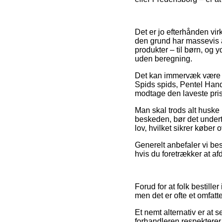
Det er jo efterhånden virk
den grund har massevis a
produkter – til børn, og 
uden beregning.
Det kan immervæk være tid
Spids spids, Pentel Hand
modtage den laveste pris
Man skal trods alt huske 
beskeden, bør det underti
lov, hvilket sikrer køber 
Generelt anbefaler vi best
hvis du foretrækker at a
Forud for at folk bestill
men det er ofte et omfatt
Et nemt alternativ er at 
forhandleren respekterer