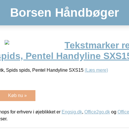
Borsen Håndbøger
Tekstmarker ref
spids, Pentel Handyline SXS1
1 stk, Spids spids, Pentel Handyline SXS15
(Læs mere)
Køb nu »
ps for erhverv i øjeblikket er
Engsig.dk
,
Office2go.dk
og
Offic
iser.