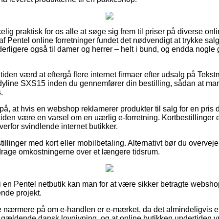
elig praktisk for os alle at søge sig frem til priser på diverse on
f Pentel online forretninger fundet det nødvendigt at trykke sal
yderligere også til damer og herrer – helt i bund, og endda nogl
en værd at eftergå flere internet firmaer efter udsalg på Tekstmar
yline SXS15 inden du gennemfører din bestilling, sådan at man 
.
på, at hvis en webshop reklamerer produkter til salg for en pris 
den være en varsel om en uærlig e-forretning. Kortbestillinger e
overfor svindlende internet butikker.
illinger med kort eller mobilbetaling. Alternativt bør du overveje e
fdrage omkostningerne over et længere tidsrum.
er i en Pentel netbutik kan man for at være sikker betragte websho
ende projekt.
se nærmere på om e-handlen er e-mærket, da det almindeligvis er 
 gældende dansk lovgivning, og at online butikken undertiden vu