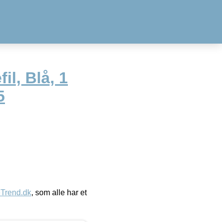
il, Blå, 1
5
eTrend.dk
, som alle har et