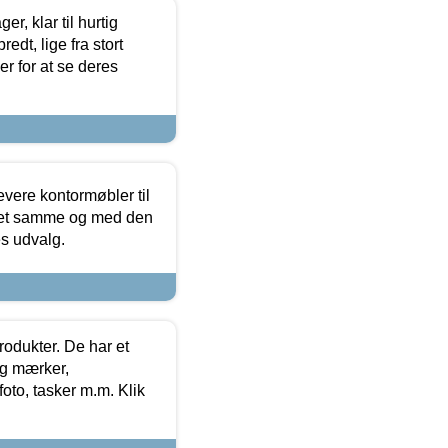
, klar til hurtig
edt, lige fra stort
er for at se deres
evere kontormøbler til
 det samme og med den
es udvalg.
rodukter. De har et
og mærker,
foto, tasker m.m. Klik