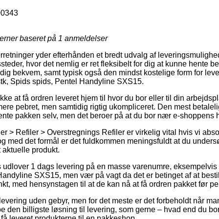
0343
jerner baseret på
1
anmeldelser
forretninger yder efterhånden et bredt udvalg af leveringsmuligh
steder, hvor det nemlig er ret fleksibelt for dig at kunne hente bes
dig bekvem, samt typisk også den mindst kostelige form for leve
 stk, Spids spids, Pentel Handyline SXS15.
kke at få ordren leveret hjem til hvor du bor eller til din arbejds
re pebret, men samtidig rigtig ukompliceret. Den mest betalelige
ente pakken selv, men det beroer på at du bor nær e-shoppens 
er > Refiler > Overstregnings Refiler er virkelig vital hvis vi abs
 og med det formål er det fuldkommen meningsfuldt at du under
t aktuelle produkt.
ets udlover 1 dags levering på en masse varenumre, eksempelvis T
 Handyline SXS15, men vær på vagt da det er betinget af at bes
unkt, med hensynstagen til at de kan nå at få ordren pakket før pers
levering uden gebyr, men for det meste er det forbeholdt når man 
ibe den billigste løsning til levering, som gerne – hvad end du b
 få leveret produkterne til en pakkeshop.