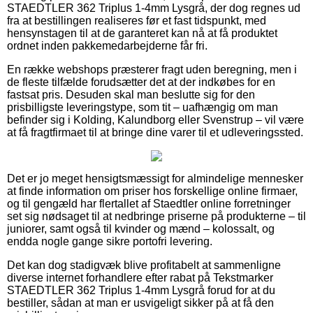
STAEDTLER 362 Triplus 1-4mm Lysgrå, der dog regnes ud
fra at bestillingen realiseres før et fast tidspunkt, med
hensynstagen til at de garanteret kan nå at få produktet
ordnet inden pakkemedarbejderne får fri.
En række webshops præsterer fragt uden beregning, men i
de fleste tilfælde forudsætter det at der indkøbes for en
fastsat pris. Desuden skal man beslutte sig for den
prisbilligste leveringstype, som tit – uafhængig om man
befinder sig i Kolding, Kalundborg eller Svenstrup – vil være
at få fragtfirmaet til at bringe dine varer til et udleveringssted.
Det er jo meget hensigtsmæssigt for almindelige mennesker
at finde information om priser hos forskellige online firmaer,
og til gengæld har flertallet af Staedtler online forretninger
set sig nødsaget til at nedbringe priserne på produkterne – til
juniorer, samt også til kvinder og mænd – kolossalt, og
endda nogle gange sikre portofri levering.
Det kan dog stadigvæk blive profitabelt at sammenligne
diverse internet forhandlere efter rabat på Tekstmarker
STAEDTLER 362 Triplus 1-4mm Lysgrå forud for at du
bestiller, sådan at man er usvigeligt sikker på at få den