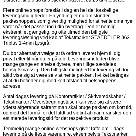
Flere online shops foreslår i dag en hel del forskellige
leveringsmuligheder. En yndling er nu om stunder
pakkeshoppen, som giver dig mulighed for at hente dine nye
varer når det passer ind i din hverdag. Den er nemlig
ekstremt let gængelig, og ofte tilmed den billigste
leveringsløsning ved køb af Tekstmarker STAEDTLER 362
Triplus 1-4mm Lysgrå.
Du bør alternativt vælge at få ordren leveret hjem til dig
privat eller til når du er på job. Leveringsmetoden bliver
mange gange en anelse dyrere, men tillige særdeles
hensigtsmæssig. Den billigste mulighed for levering vil dog
altid vise sig at være selv at hente pakken, hvilket betinges
af at du befinder dig med kort afstand til netshoppens
adresse.
Antal dages levering på Kontorartikler / Skriveredskaber /
Tekstmarker / Overstregningstusch kan vise sig at være
yderst afgørende såfremt man skal bruge pakken om kort tid,
og med det formål er det fuldt ud vigtigt at man gransker den
estimerede leveringstid for det respektive produkt.
Temmelig mange online webshops giver løfte om 1 dags
levering på de fleste varenumre, eksempelvis Tekstmarker