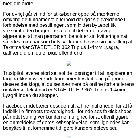
med din ordre.
For øvrigt går vi ind for at køber er oppe på mærkerne
omkring de fundamentale forhold der gør sig gældende i
forbindelse med bestillingen, som fx den byttepolitik
virksomheden bruger. I relation til det er det i øvrigt
afgørende, at man permanent beholder sin kvitteringsmail,
således man når som helst vil kunne bevise sin bestilling af
Tekstmarker STAEDTLER 362 Triplus 1-4mm Lysgrå,
uafhængig om du er pige eller dreng.
Trustpilot leverer stort set solide løsninger til at inspicere en
lang række nuværende konsumenters kritik og på grund af
dette er det klogt, at du ser nærmere på online forhandlerens
omtaler af Tekstmarker STAEDTLER 362 Triplus 1-4mm
Lysgrå inden du shopper.
Facebook indebærer desuden ultra fine muligheder for at få
indblik i e-firmaets troværdighed. Herinde ses faktisk shops
på nettet som giver kunderne mulighed for at offentliggøre
en anmeldelse af deres købsoplevelse, som ligeledes kan
benyttes til at fornemme tidligere kunders oplevelser.