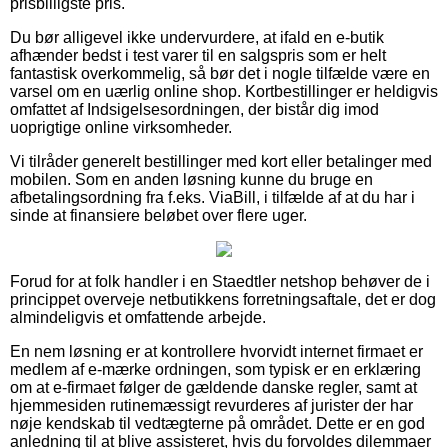
prisbilligste pris.
Du bør alligevel ikke undervurdere, at ifald en e-butik
afhænder bedst i test varer til en salgspris som er helt
fantastisk overkommelig, så bør det i nogle tilfælde være en
varsel om en uærlig online shop. Kortbestillinger er heldigvis
omfattet af Indsigelsesordningen, der bistår dig imod
uoprigtige online virksomheder.
Vi tilråder generelt bestillinger med kort eller betalinger med
mobilen. Som en anden løsning kunne du bruge en
afbetalingsordning fra f.eks. ViaBill, i tilfælde af at du har i
sinde at finansiere beløbet over flere uger.
Forud for at folk handler i en Staedtler netshop behøver de i
princippet overveje netbutikkens forretningsaftale, det er dog
almindeligvis et omfattende arbejde.
En nem løsning er at kontrollere hvorvidt internet firmaet er
medlem af e-mærke ordningen, som typisk er en erklæring
om at e-firmaet følger de gældende danske regler, samt at
hjemmesiden rutinemæssigt revurderes af jurister der har
nøje kendskab til vedtægterne på området. Dette er en god
anledning til at blive assisteret, hvis du forvoldes dilemmaer