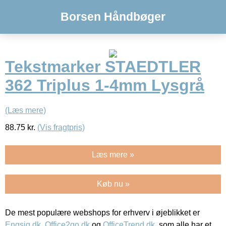
Borsen Håndbøger
Tekstmarker STAEDTLER
362 Triplus 1-4mm Lysgrå
(Læs mere)
88.75
kr.
(Vis fragtpris)
Læs mere »
Køb nu »
De mest populære webshops for erhverv i øjeblikket er
Engsig.dk
,
Office2go.dk
og
OfficeTrend.dk
, som alle har et