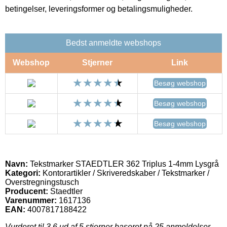
betingelser, leveringsformer og betalingsmuligheder.
Bedst anmeldte webshops
Webshop
Stjerner
Link
Besøg webshop
Besøg webshop
Besøg webshop
Navn:
Tekstmarker STAEDTLER 362 Triplus 1-4mm Lysgrå
Kategori:
Kontorartikler / Skriveredskaber / Tekstmarker /
Overstregningstusch
Producent:
Staedtler
Varenummer:
1617136
EAN:
4007817188422
Vurderet til
3.6
ud af 5 stjerner baseret på
25
anmeldelser