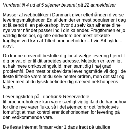
Vurderet til
4
ud af 5 stjerner baseret på
22
anmeldelser
Masser af webbutikker i Danmark giver efterhånden diverse
leveringsmuligheder. En af dem der er mest populær er i dag
at få sendt til en pakkeshop, hvor du selv kan afhente dine
nye varer når det passer ind i din kalender. Fragtformen er jo
vældig fleksibel, og ofte endvidere den mest letkøbte
fragttype ved køb af Tilted brochueholder – hvid A4 hylde –
akryl.
Du kunne omvendt beslutte dig for at vælge levering hjem til
dig privat eller til dit arbejdes adresse. Metoden er jævnligt
et hak mere omkostningsfuld, men samtidig i høj grad
problemfri. Den mest prisbevidste leveringsmåde vil dog i de
fleste tilfælde være at du selv henter ordren, men det står og
falder med at du fysisk befinder dig nærved netshoppens
lager.
Leveringstiden på Tilbehør & Reservedele
til brochureholdere kan være særligt vigtig ifald du har behov
for dine nye varer fluks, så i det øjemed er det forholdsvis
fornuftigt at man kontrollerer tidshorisonten for levering på
den vedkommende vare.
De fleste internet firmaer yder 1 dags fragt på utallige