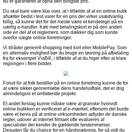
du er garanteret at opnå den billigste pris.
Du skal bare være klar over, at i tilfælde af at en online butik
afsætter bedst i test varer for en pris der virker usædvanlig
billig, så kunne det for det meste være et kendetegn på en
uærlig e-handler. Køb med betalingskort er på den anden
side en del af et reglement, som dækker dig som kunde
overfor uægte online forretninger.
Vi tilråder generelt shopping med kort eller MobilePay. Som
en alternativ mulighed bør du bruge en løsning på afbetaling
fra for eksempel ViaBill, i tilfælde af at du higer efter at klare
regningen i flere bidder.
Forud for at folk bestiller på en online forretning kunne de for
at være sikker gennemløbe dens handelsaftale, det er dog
almindeligvis et omfattende projekt.
Et andet forslag kunne måske være at granske hvorvidt
online butikken er verificeret af e-mærket, eftersom det burde
være et bevis på at online virksomheden adlyder de danske
regler, udover at internet firmaet ofte evalueres af
specialister der kender de gældende bestemmelser.
Desuden får du chance for en håndsrækning, for så vidt du