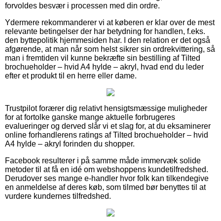
forvoldes besvær i processen med din ordre.
Ydermere rekommanderer vi at køberen er klar over de mest
relevante betingelser der har betydning for handlen, f.eks.
den byttepolitik hjemmesiden har. I den relation er det også
afgørende, at man når som helst sikrer sin ordrekvittering, så
man i fremtiden vil kunne bekræfte sin bestilling af Tilted
brochueholder – hvid A4 hylde – akryl, hvad end du leder
efter et produkt til en herre eller dame.
Trustpilot forærer dig relativt hensigtsmæssige muligheder
for at fortolke ganske mange aktuelle forbrugeres
evalueringer og derved slår vi et slag for, at du eksaminerer
online forhandlerens ratings af Tilted brochueholder – hvid
A4 hylde – akryl forinden du shopper.
Facebook resulterer i på samme måde immervæk solide
metoder til at få en idé om webshoppens kundetilfredshed.
Derudover ses mange e-handler hvor folk kan tilkendegive
en anmeldelse af deres køb, som tilmed bør benyttes til at
vurdere kundernes tilfredshed.