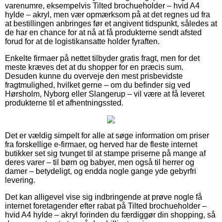
varenumre, eksempelvis Tilted brochueholder – hvid A4
hylde – akryl, men vær opmærksom på at det regnes ud fra
at bestillingen anbringes før et angivent tidspunkt, således at
de har en chance for at nå at få produkterne sendt afsted
forud for at de logistikansatte holder fyraften.
Enkelte firmaer på nettet tilbyder gratis fragt, men for det
meste kræves det at du shopper for en præcis sum.
Desuden kunne du overveje den mest prisbevidste
fragtmulighed, hvilket gerne – om du befinder sig ved
Hørsholm, Nyborg eller Slangerup – vil være at få leveret
produkterne til et afhentningssted.
Det er vældig simpelt for alle at søge information om priser
fra forskellige e-firmaer, og herved har de fleste internet
butikker set sig tvunget til at stampe priserne på mange af
deres varer – til børn og babyer, men også til herrer og
damer – betydeligt, og endda nogle gange yde gebyrfri
levering.
Det kan alligevel vise sig indbringende at prøve nogle få
internet foretagender efter rabat på Tilted brochueholder –
hvid A4 hylde – akryl forinden du færdiggør din shopping, så