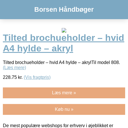
Borsen Håndbøger
Tilted brochueholder – hvid
A4 hylde – akryl
Tilted brochueholder – hvid A4 hylde – akrylTil model 808.
(Læs mere)
228.75
kr.
(Vis fragtpris)
Læs mere »
Køb nu »
De mest populære webshops for erhverv i øjeblikket er