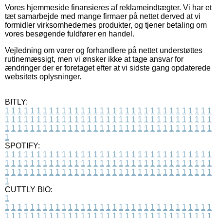
Vores hjemmeside finansieres af reklameindtægter. Vi har et
tæt samarbejde med mange firmaer på nettet derved at vi
formidler virksomhedernes produkter, og tjener betaling om
vores besøgende fuldfører en handel.
Vejledning om varer og forhandlere på nettet understøttes
rutinemæssigt, men vi ønsker ikke at tage ansvar for
ændringer der er foretaget efter at vi sidste gang opdaterede
websitets oplysninger.
BITLY:
1
1
1
1
1
1
1
1
1
1
1
1
1
1
1
1
1
1
1
1
1
1
1
1
1
1
1
1
1
1
1
1
1
1
1
1
1
1
1
1
1
1
1
1
1
1
1
1
1
1
1
1
1
1
1
1
1
1
1
1
1
1
1
1
1
1
1
1
1
1
1
1
1
1
1
1
1
1
1
1
1
1
1
1
1
1
1
1
1
1
1
1
1
1
1
1
1
1
1
1
SPOTIFY:
1
1
1
1
1
1
1
1
1
1
1
1
1
1
1
1
1
1
1
1
1
1
1
1
1
1
1
1
1
1
1
1
1
1
1
1
1
1
1
1
1
1
1
1
1
1
1
1
1
1
1
1
1
1
1
1
1
1
1
1
1
1
1
1
1
1
1
1
1
1
1
1
1
1
1
1
1
1
1
1
1
1
1
1
1
1
1
1
1
1
1
1
1
1
1
1
1
1
1
1
CUTTLY BIO:
1
1
1
1
1
1
1
1
1
1
1
1
1
1
1
1
1
1
1
1
1
1
1
1
1
1
1
1
1
1
1
1
1
1
1
1
1
1
1
1
1
1
1
1
1
1
1
1
1
1
1
1
1
1
1
1
1
1
1
1
1
1
1
1
1
1
1