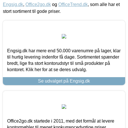
Engsig.dk
,
Office2go.dk
og
OfficeTrend.dk
, som alle har et
stort sortiment til gode priser.
Engsig.dk har mere end 50.000 varenumre på lager, klar
til hurtig levering indenfor få dage. Sortimentet spænder
bredt, lige fra stort kontorudstyr til små produkter på
kontoret. Klik her for at se deres udvalg.
Se udvalget på Engsig.dk
Office2go.dk startede i 2011, med det formål at levere
kontormøbler til meget konkurrencedygtige priser,