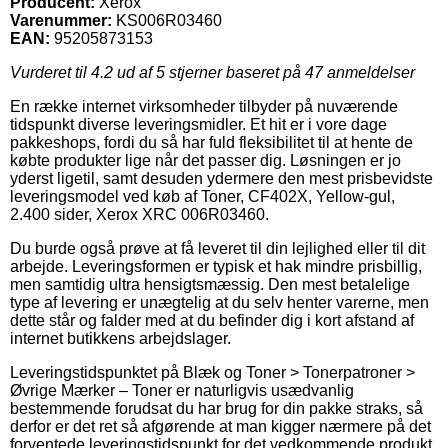
Producent:
Xerox
Varenummer:
KS006R03460
EAN:
95205873153
Vurderet til
4.2
ud af 5 stjerner baseret på
47
anmeldelser
En række internet virksomheder tilbyder på nuværende
tidspunkt diverse leveringsmidler. Et hit er i vore dage
pakkeshops, fordi du så har fuld fleksibilitet til at hente de
købte produkter lige når det passer dig. Løsningen er jo
yderst ligetil, samt desuden ydermere den mest prisbevidste
leveringsmodel ved køb af Toner, CF402X, Yellow-gul,
2.400 sider, Xerox XRC 006R03460.
Du burde også prøve at få leveret til din lejlighed eller til dit
arbejde. Leveringsformen er typisk et hak mindre prisbillig,
men samtidig ultra hensigtsmæssig. Den mest betalelige
type af levering er unægtelig at du selv henter varerne, men
dette står og falder med at du befinder dig i kort afstand af
internet butikkens arbejdslager.
Leveringstidspunktet på Blæk og Toner > Tonerpatroner >
Øvrige Mærker – Toner er naturligvis usædvanlig
bestemmende forudsat du har brug for din pakke straks, så
derfor er det ret så afgørende at man kigger nærmere på det
forventede leveringstidspunkt for det vedkommende produkt.