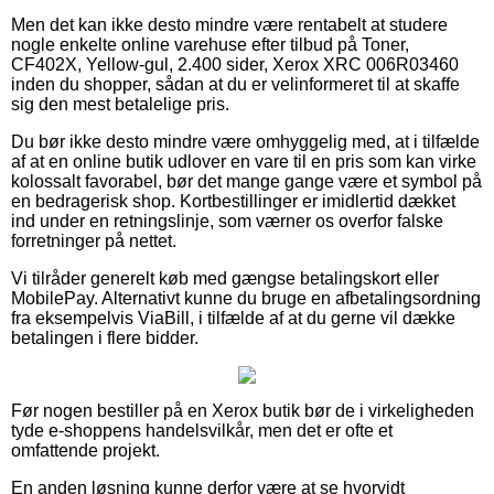
Men det kan ikke desto mindre være rentabelt at studere
nogle enkelte online varehuse efter tilbud på Toner,
CF402X, Yellow-gul, 2.400 sider, Xerox XRC 006R03460
inden du shopper, sådan at du er velinformeret til at skaffe
sig den mest betalelige pris.
Du bør ikke desto mindre være omhyggelig med, at i tilfælde
af at en online butik udlover en vare til en pris som kan virke
kolossalt favorabel, bør det mange gange være et symbol på
en bedragerisk shop. Kortbestillinger er imidlertid dækket
ind under en retningslinje, som værner os overfor falske
forretninger på nettet.
Vi tilråder generelt køb med gængse betalingskort eller
MobilePay. Alternativt kunne du bruge en afbetalingsordning
fra eksempelvis ViaBill, i tilfælde af at du gerne vil dække
betalingen i flere bidder.
Før nogen bestiller på en Xerox butik bør de i virkeligheden
tyde e-shoppens handelsvilkår, men det er ofte et
omfattende projekt.
En anden løsning kunne derfor være at se hvorvidt