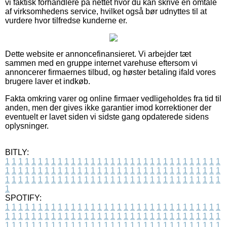
vi faktisk forhandlere på nettet hvor du kan skrive en omtale
af virksomhedens service, hvilket også bør udnyttes til at
vurdere hvor tilfredse kunderne er.
Dette website er annoncefinansieret. Vi arbejder tæt
sammen med en gruppe internet varehuse eftersom vi
annoncerer firmaernes tilbud, og høster betaling ifald vores
brugere laver et indkøb.
Fakta omkring varer og online firmaer vedligeholdes fra tid til
anden, men der gives ikke garantier imod korrektioner der
eventuelt er lavet siden vi sidste gang opdaterede sidens
oplysninger.
BITLY:
1
1
1
1
1
1
1
1
1
1
1
1
1
1
1
1
1
1
1
1
1
1
1
1
1
1
1
1
1
1
1
1
1
1
1
1
1
1
1
1
1
1
1
1
1
1
1
1
1
1
1
1
1
1
1
1
1
1
1
1
1
1
1
1
1
1
1
1
1
1
1
1
1
1
1
1
1
1
1
1
1
1
1
1
1
1
1
1
1
1
1
1
1
1
1
1
1
1
1
1
SPOTIFY:
1
1
1
1
1
1
1
1
1
1
1
1
1
1
1
1
1
1
1
1
1
1
1
1
1
1
1
1
1
1
1
1
1
1
1
1
1
1
1
1
1
1
1
1
1
1
1
1
1
1
1
1
1
1
1
1
1
1
1
1
1
1
1
1
1
1
1
1
1
1
1
1
1
1
1
1
1
1
1
1
1
1
1
1
1
1
1
1
1
1
1
1
1
1
1
1
1
1
1