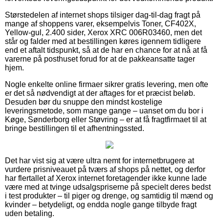
Størstedelen af internet shops tilsiger dag-til-dag fragt på
mange af shoppens varer, eksempelvis Toner, CF402X,
Yellow-gul, 2.400 sider, Xerox XRC 006R03460, men det
står og falder med at bestillingen køres igennem tidligere
end et aftalt tidspunkt, så at de har en chance for at nå at få
varerne på posthuset forud for at de pakkeansatte tager
hjem.
Nogle enkelte online firmaer sikrer gratis levering, men ofte
er det så nødvendigt at der aftages for et præcist beløb.
Desuden bør du snuppe den mindst kostelige
leveringsmetode, som mange gange – uanset om du bor i
Køge, Sønderborg eller Støvring – er at få fragtfirmaet til at
bringe bestillingen til et afhentningssted.
Det har vist sig at være ultra nemt for internetbrugere at
vurdere prisniveauet på tværs af shops på nettet, og derfor
har flertallet af Xerox internet foretagender ikke kunne lade
være med at tvinge udsalgspriserne på specielt deres bedst
i test produkter – til piger og drenge, og samtidig til mænd og
kvinder – betydeligt, og endda nogle gange tilbyde fragt
uden betaling.