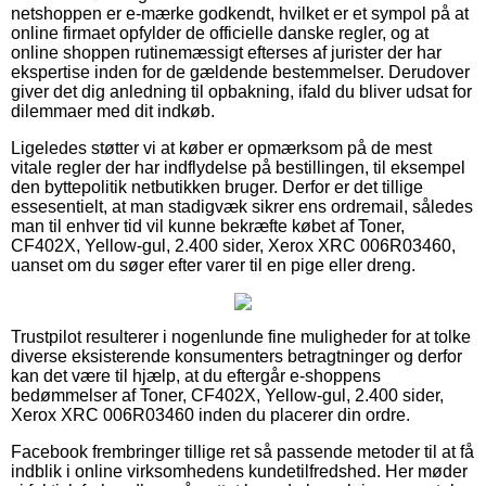
netshoppen er e-mærke godkendt, hvilket er et sympol på at
online firmaet opfylder de officielle danske regler, og at
online shoppen rutinemæssigt efterses af jurister der har
ekspertise inden for de gældende bestemmelser. Derudover
giver det dig anledning til opbakning, ifald du bliver udsat for
dilemmaer med dit indkøb.
Ligeledes støtter vi at køber er opmærksom på de mest
vitale regler der har indflydelse på bestillingen, til eksempel
den byttepolitik netbutikken bruger. Derfor er det tillige
essesentielt, at man stadigvæk sikrer ens ordremail, således
man til enhver tid vil kunne bekræfte købet af Toner,
CF402X, Yellow-gul, 2.400 sider, Xerox XRC 006R03460,
uanset om du søger efter varer til en pige eller dreng.
Trustpilot resulterer i nogenlunde fine muligheder for at tolke
diverse eksisterende konsumenters betragtninger og derfor
kan det være til hjælp, at du eftergår e-shoppens
bedømmelser af Toner, CF402X, Yellow-gul, 2.400 sider,
Xerox XRC 006R03460 inden du placerer din ordre.
Facebook frembringer tillige ret så passende metoder til at få
indblik i online virksomhedens kundetilfredshed. Her møder