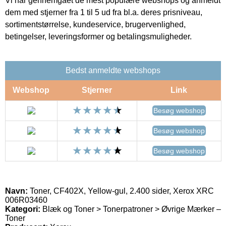
Vi har gennemgået de mest populære webshops og anmeldt
dem med stjerner fra 1 til 5 ud fra bl.a. deres prisniveau,
sortimentstørrelse, kundeservice, brugervenlighed,
betingelser, leveringsformer og betalingsmuligheder.
Bedst anmeldte webshops
Webshop
Stjerner
Link
Besøg webshop
Besøg webshop
Besøg webshop
Navn:
Toner, CF402X, Yellow-gul, 2.400 sider, Xerox XRC
006R03460
Kategori:
Blæk og Toner > Tonerpatroner > Øvrige Mærker –
Toner