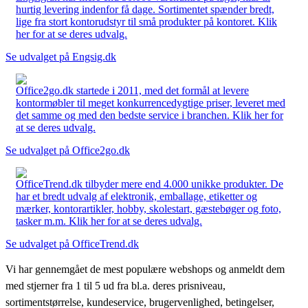
hurtig levering indenfor få dage. Sortimentet spænder bredt,
lige fra stort kontorudstyr til små produkter på kontoret. Klik
her for at se deres udvalg.
Se udvalget på Engsig.dk
Office2go.dk startede i 2011, med det formål at levere
kontormøbler til meget konkurrencedygtige priser, leveret med
det samme og med den bedste service i branchen. Klik her for
at se deres udvalg.
Se udvalget på Office2go.dk
OfficeTrend.dk tilbyder mere end 4.000 unikke produkter. De
har et bredt udvalg af elektronik, emballage, etiketter og
mærker, kontorartikler, hobby, skolestart, gæstebøger og foto,
tasker m.m. Klik her for at se deres udvalg.
Se udvalget på OfficeTrend.dk
Vi har gennemgået de mest populære webshops og anmeldt dem
med stjerner fra 1 til 5 ud fra bl.a. deres prisniveau,
sortimentstørrelse, kundeservice, brugervenlighed, betingelser,