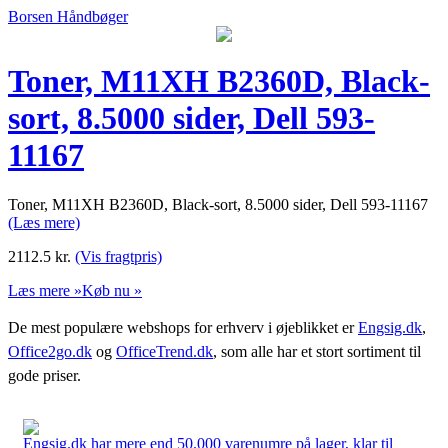
Borsen Håndbøger
Toner, M11XH B2360D, Black-
sort, 8.5000 sider, Dell 593-
11167
Toner, M11XH B2360D, Black-sort, 8.5000 sider, Dell 593-11167
(Læs mere)
2112.5
kr.
(Vis fragtpris)
Læs mere »
Køb nu »
De mest populære webshops for erhverv i øjeblikket er
Engsig.dk
,
Office2go.dk
og
OfficeTrend.dk
, som alle har et stort sortiment til
gode priser.
Engsig.dk har mere end 50.000 varenumre på lager, klar til