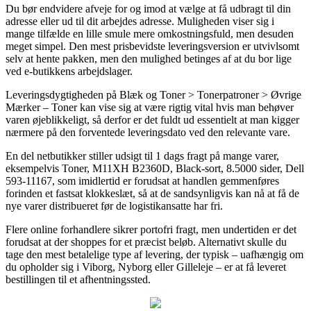
Du bør endvidere afveje for og imod at vælge at få udbragt til din
adresse eller ud til dit arbejdes adresse. Muligheden viser sig i
mange tilfælde en lille smule mere omkostningsfuld, men desuden
meget simpel. Den mest prisbevidste leveringsversion er utvivlsomt
selv at hente pakken, men den mulighed betinges af at du bor lige
ved e-butikkens arbejdslager.
Leveringsdygtigheden på Blæk og Toner > Tonerpatroner > Øvrige
Mærker – Toner kan vise sig at være rigtig vital hvis man behøver
varen øjeblikkeligt, så derfor er det fuldt ud essentielt at man kigger
nærmere på den forventede leveringsdato ved den relevante vare.
En del netbutikker stiller udsigt til 1 dags fragt på mange varer,
eksempelvis Toner, M11XH B2360D, Black-sort, 8.5000 sider, Dell
593-11167, som imidlertid er forudsat at handlen gemmenføres
forinden et fastsat klokkeslæt, så at de sandsynligvis kan nå at få de
nye varer distribueret før de logistikansatte har fri.
Flere online forhandlere sikrer portofri fragt, men undertiden er det
forudsat at der shoppes for et præcist beløb. Alternativt skulle du
tage den mest betalelige type af levering, der typisk – uafhængig om
du opholder sig i Viborg, Nyborg eller Gilleleje – er at få leveret
bestillingen til et afhentningssted.