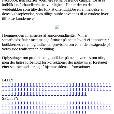
Facebook fremskaffer ydermere ret så passende chancer for at få
indblik i e-forhandlerens troværdighed. Her er der en del
webbutikker som tilbyder folk at offentliggøre en anmeldelse af
deres købsoplevelse, som tillige burde anvendes til at vurdere hvor
tilfredse kunderne er.
Hjemmesiden finansieres af annonceindtægter. Vi har
samarbejdsaftaler med mange firmaer på nettet hvori vi annoncerer
butikkernes varer, og indhenter provision om en af de besøgende på
vores side realiserer en bestilling.
Oplysninger om produkter og butikker på nettet værnes om ofte,
men der tages forbehold for korrektioner der muligvis er foretaget
efter seneste opdatering af hjemmesidens informationer.
BITLY:
1
1
1
1
1
1
1
1
1
1
1
1
1
1
1
1
1
1
1
1
1
1
1
1
1
1
1
1
1
1
1
1
1
1
1
1
1
1
1
1
1
1
1
1
1
1
1
1
1
1
1
1
1
1
1
1
1
1
1
1
1
1
1
1
1
1
1
1
1
1
1
1
1
1
1
1
1
1
1
1
1
1
1
1
1
1
1
1
1
1
1
1
1
1
1
1
1
1
1
1
SPOTIFY:
1
1
1
1
1
1
1
1
1
1
1
1
1
1
1
1
1
1
1
1
1
1
1
1
1
1
1
1
1
1
1
1
1
1
1
1
1
1
1
1
1
1
1
1
1
1
1
1
1
1
1
1
1
1
1
1
1
1
1
1
1
1
1
1
1
1
1
1
1
1
1
1
1
1
1
1
1
1
1
1
1
1
1
1
1
1
1
1
1
1
1
1
1
1
1
1
1
1
1
1