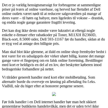
Det er jo vældig hensigtsmæssigt for forbrugerne at sammenligne
priser på tværs af online varehuse, og herved har flertallet af Dell
online outlets været nødt til at reducere salgsværdien på mange af
deres varer – til børn og babyer, men ligeledes til voksne – drastisk,
og endda nogle gange garantere fragtfri levering.
Det kan dog ikke desto mindre være lukrativt at eftergå nogle
enkelte e-firmaer efter rabatkoder på Toner, M11XH B2360D,
Black-sort, 8.5000 sider, Dell 593-11167 før du handler, sådan at du
er tryg ved at antage den billigste pris.
Man skal blot ikke glemme, at ifald en online shop frembyder bedst i
test varer for en udsalgspris der virker uhørt billig, kunne det mange
gange være et fingerpeg om en falsk online forretning. Bestillinger
med kort er heldigvis en del af en lov, der beskytter køberen imod
bedrageriske forhandlere på nettet.
Vi tilråder generelt handler med kort eller mobilbetaling. Som
alternativ burde du overveje en løsning på afbetaling fra f.eks.
ViaBill, når du higer efter at honorere pengene senere.
Før folk handler i en Dell internet handler bør man helt sikkert
gennemlæse butikkens handelsvilkår, men det er uden tvivl ikke