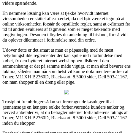
videre spændende.
En nemmere løsning kan være at tjekke hvorvidt internet
virksomheden er støttet af e-mærket, da det bør være et tegn på at
online virksomheden forstår de opstillede regler, samt at e-firmaet fra
tid til anden evalueres af fagmænd som er meget bekendte med
lovgivningen. Desuden tilbydes du anledning til bistand, for så vidt
du oplever dilemmaer i forbindelse med din ordre.
Udover dette er det smart at man er påpasselig med de mest
betydningsfulde reglementer der kan spille ind i forbindelse med
købet, fx den bytteret internet webshoppen tilsikrer. I den
sammenhæng er det på samme måde vigtigt, at man altid bevarer ens
faktura, således man når som helst vil kunne dokumentere ordren af
Toner, M11XH B2360D, Black-sort, 8.5000 sider, Dell 593-11167,
om man shopper til en dreng eller pige.
Trustpilot frembringer sådan set fremragende løsninger til at
gennemsøge en længere række forhenværende kunders tanker og
herved anbefaler vi, at du betragter internet forhandlerens ratings af
Toner, M11XH B2360D, Black-sort, 8.5000 sider, Dell 593-11167
inden du shopper.