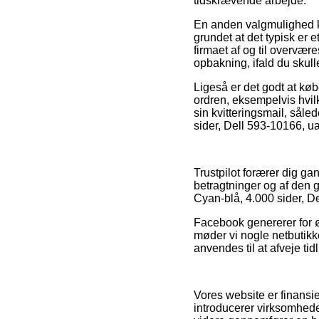
tidskrævende arbejde.
En anden valgmulighed k
grundet at det typisk er 
firmaet af og til overvære
opbakning, ifald du skull
Ligeså er det godt at kø
ordren, eksempelvis hvilke
sin kvitteringsmail, sål
sider, Dell 593-10166, ua
Trustpilot forærer dig ga
betragtninger og af den 
Cyan-blå, 4.000 sider, De
Facebook genererer for øv
møder vi nogle netbutikk
anvendes til at afveje ti
Vores website er finansie
introducerer virksomhede