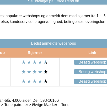
Se udvalget på OfficeTrend.dk
t populære webshops og anmeldt dem med stjerner fra 1 til 5 ud
rrelse, kundeservice, brugervenlighed, betingelser, leveringsfor
Bedst anmeldte webshops
op
Stjerner
Link
Besøg webshop
Besøg webshop
Besøg webshop
n-blå, 4.000 sider, Dell 593-10166
 > Tonerpatroner > Øvrige Mærker – Toner