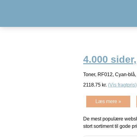
4.000 sider
Toner, RF012, Cyan-blå,
2118.75
kr.
(Vis fragtpris)
Læs mere »
De mest populære websho
stort sortiment til gode pr