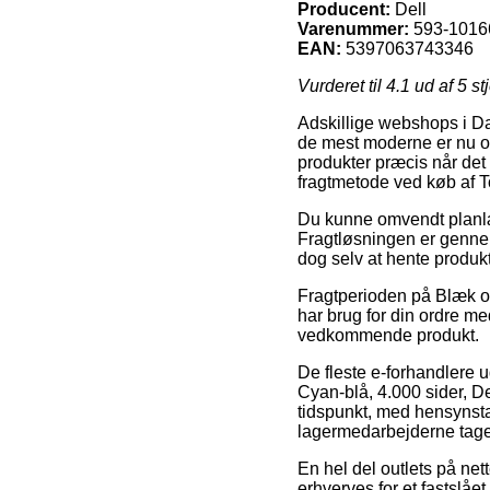
Producent:
Dell
Varenummer:
593-1016
EAN:
5397063743346
Vurderet til
4.1
ud af 5 st
Adskillige webshops i Da
de mest moderne er nu om 
produkter præcis når det 
fragtmetode ved køb af T
Du kunne omvendt planlægg
Fragtløsningen er gennem
dog selv at hente produk
Fragtperioden på Blæk og
har brug for din ordre me
vedkommende produkt.
De fleste e-forhandlere 
Cyan-blå, 4.000 sider, De
tidspunkt, med hensynstag
lagermedarbejderne tage
En hel del outlets på net
erhverves for et fastslåe