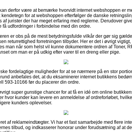
an derfor være at bemærke hvorvidt internet webshoppen er m
et kendetegn for at webshoppen efterfølger de danske retningslinje
s af jurister der har meget erfaring med reglerne. Derudover giver 
e få udfordringer i forbindelse med din ordre.
beren er obs på de mest betydningsfulde vilkår der gør sig gæld
n returrettighed forretningen tilbyder. Her er det i øvrigt vigtig
edes man når som helst vil kunne dokumentere ordren af Toner, 
nset om man er på udkig efter varer til en dreng eller pige.
nske fordelagtige muligheder for at se nærmere på en stor portio
grund anbefales det, at du eksaminerer internet butikkens bedø
ll 593-10166 før du placerer din ordre.
rigt super gunstige chancer for at få en idé om online butikken
er hvor kunder kan levere en anmeldelse af ordreforløbet, hvilke
dligere kunders oplevelser.
ret af reklameindtægter. Vi har et fast samarbejde med flere inter
rnes tilbud, og indkasserer honorar under forudsætning af at d