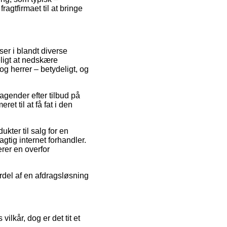
agtfirmaet til at bringe
ser i blandt diverse
eligt at nedskære
og herrer – betydeligt, og
etagender efter tilbud på
t til at få fat i den
ter til salg for en
agtig internet forhandler.
rer en overfor
ordel af en afdragsløsning
lkår, dog er det tit et