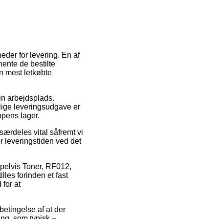
der for levering. En af
hente de bestilte
en mest letkøbte
din arbejdsplads.
lige leveringsudgave er
ppens lager.
ærdeles vital såfremt vi
r leveringstiden ved det
mpelvis Toner, RF012,
les forinden et fast
 for at
betingelse af at der
ing, som typisk –