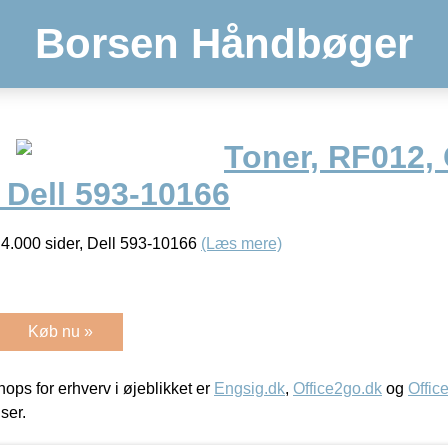
Borsen Håndbøger
Toner, RF012, 
, Dell 593-10166
 4.000 sider, Dell 593-10166
(Læs mere)
Køb nu »
ps for erhverv i øjeblikket er
Engsig.dk
,
Office2go.dk
og
Offic
iser.