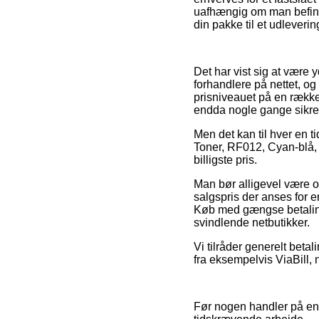
uafhængig om man befinder
din pakke til et udleverin
Det har vist sig at være y
forhandlere på nettet, og
prisniveauet på en række 
endda nogle gange sikre p
Men det kan til hver en ti
Toner, RF012, Cyan-blå, 4
billigste pris.
Man bør alligevel være o
salgspris der anses for e
Køb med gængse betalings
svindlende netbutikker.
Vi tilråder generelt beta
fra eksempelvis ViaBill, 
Før nogen handler på en 