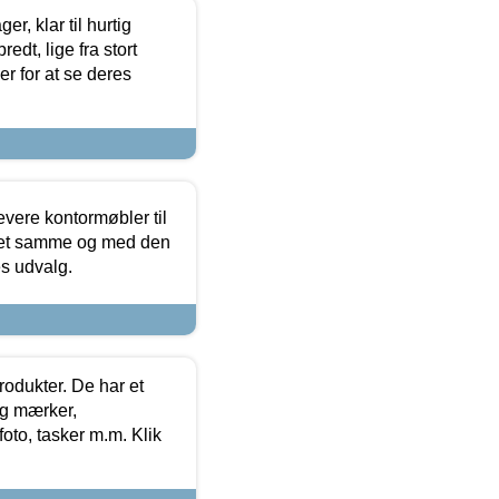
, klar til hurtig
edt, lige fra stort
er for at se deres
evere kontormøbler til
 det samme og med den
es udvalg.
rodukter. De har et
og mærker,
foto, tasker m.m. Klik