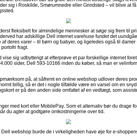
 sig i Roskilde, Smørumnedre eller Grindsted – vil blive at få fr
gssted.
derst fleksibelt for almindelige mennesker at søge sig frem til pri
 derved har adskillige Dell internet varehuse fundet det uundgå
af deres varer – til børn og babyer, og ligeledes også til damer 
ortofri fragt.
d vise sig udbytterigt at efterprøve et par forskellige internet for
.000 sider, Dell 593-10166 inden du køber, så man er velinformere
pmærksom på, at såfremt en online webshop udlover deres produk
normt billig, så er det i nogle tilfælde være en varsel om en snyd
kort er på den anden side omfattet af en vedtægt, som assiste
linger med kort eller MobilePay. Som et alternativ bør du drage f
når du agter at godtgøre omkostningerne over tid.
Dell webshop burde de i virkeligheden have øje for e-shoppens vi