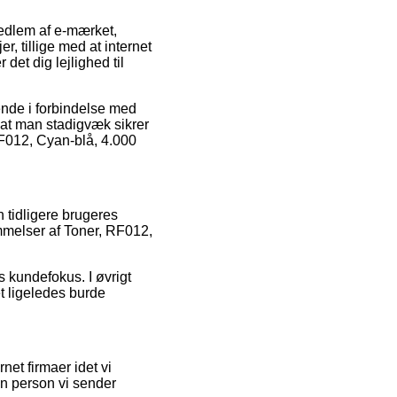
edlem af e-mærket,
r, tillige med at internet
det dig lejlighed til
ende i forbindelse med
t, at man stadigvæk sikrer
RF012, Cyan-blå, 4.000
n tidligere brugeres
mmelser af Toner, RF012,
s kundefokus. I øvrigt
t ligeledes burde
net firmaer idet vi
en person vi sender