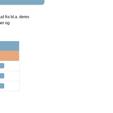
 fra bl.a. deres
mer og