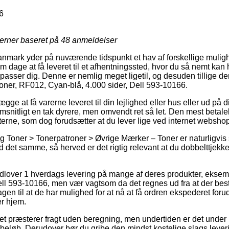
6
jerner baseret på
48
anmeldelser
nmark yder på nuværende tidspunkt et hav af forskellige mulighe
dage at få leveret til et afhentningssted, hvor du så nemt kan 
passer dig. Denne er nemlig meget ligetil, og desuden tillige d
oner, RF012, Cyan-blå, 4.000 sider, Dell 593-10166.
e at få varerne leveret til din lejlighed eller hus eller ud på 
snitligt en tak dyrere, men omvendt ret så let. Den mest betale
terne, som dog forudsætter at du lever lige ved internet websho
 Toner > Tonerpatroner > Øvrige Mærker – Toner er naturligvis s
d det samme, så herved er det rigtig relevant at du dobbelttjekke
udlover 1 hverdags levering på mange af deres produkter, ekse
ll 593-10166, men vær vagtsom da det regnes ud fra at der bestil
en til at de har mulighed for at nå at få ordren ekspederet forud
r hjem.
tet præsterer fragt uden beregning, men undertiden er det under 
t beløb. Derudover bør du gribe den mindst kostelige slags lever