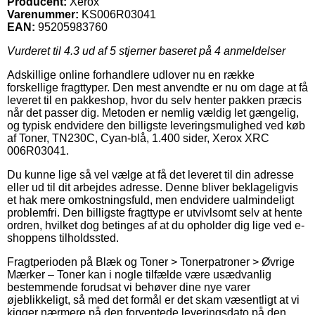
Producent:
Xerox
Varenummer:
KS006R03041
EAN:
95205983760
Vurderet til
4.3
ud af 5 stjerner baseret på
4
anmeldelser
Adskillige online forhandlere udlover nu en række
forskellige fragttyper. Den mest anvendte er nu om dage at få
leveret til en pakkeshop, hvor du selv henter pakken præcis
når det passer dig. Metoden er nemlig vældig let gængelig,
og typisk endvidere den billigste leveringsmulighed ved køb
af Toner, TN230C, Cyan-blå, 1.400 sider, Xerox XRC
006R03041.
Du kunne lige så vel vælge at få det leveret til din adresse
eller ud til dit arbejdes adresse. Denne bliver beklageligvis
et hak mere omkostningsfuld, men endvidere ualmindeligt
problemfri. Den billigste fragttype er utvivlsomt selv at hente
ordren, hvilket dog betinges af at du opholder dig lige ved e-
shoppens tilholdssted.
Fragtperioden på Blæk og Toner > Tonerpatroner > Øvrige
Mærker – Toner kan i nogle tilfælde være usædvanlig
bestemmende forudsat vi behøver dine nye varer
øjeblikkeligt, så med det formål er det skam væsentligt at vi
kigger nærmere på den forventede leveringsdato på den