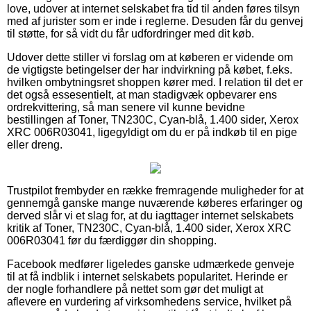
love, udover at internet selskabet fra tid til anden føres tilsyn
med af jurister som er inde i reglerne. Desuden får du genvej
til støtte, for så vidt du får udfordringer med dit køb.
Udover dette stiller vi forslag om at køberen er vidende om
de vigtigste betingelser der har indvirkning på købet, f.eks.
hvilken ombytningsret shoppen kører med. I relation til det er
det også essesentielt, at man stadigvæk opbevarer ens
ordrekvittering, så man senere vil kunne bevidne
bestillingen af Toner, TN230C, Cyan-blå, 1.400 sider, Xerox
XRC 006R03041, ligegyldigt om du er på indkøb til en pige
eller dreng.
Trustpilot frembyder en række fremragende muligheder for at
gennemgå ganske mange nuværende køberes erfaringer og
derved slår vi et slag for, at du iagttager internet selskabets
kritik af Toner, TN230C, Cyan-blå, 1.400 sider, Xerox XRC
006R03041 før du færdiggør din shopping.
Facebook medfører ligeledes ganske udmærkede genveje
til at få indblik i internet selskabets popularitet. Herinde er
der nogle forhandlere på nettet som gør det muligt at
aflevere en vurdering af virksomhedens service, hvilket på