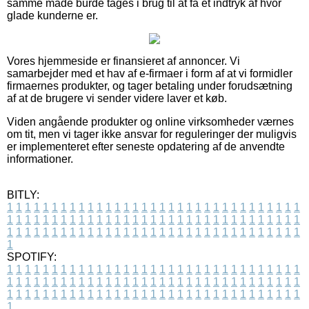
samme måde burde tages i brug til at få et indtryk af hvor
glade kunderne er.
Vores hjemmeside er finansieret af annoncer. Vi
samarbejder med et hav af e-firmaer i form af at vi formidler
firmaernes produkter, og tager betaling under forudsætning
af at de brugere vi sender videre laver et køb.
Viden angående produkter og online virksomheder værnes
om tit, men vi tager ikke ansvar for reguleringer der muligvis
er implementeret efter seneste opdatering af de anvendte
informationer.
BITLY:
1
1
1
1
1
1
1
1
1
1
1
1
1
1
1
1
1
1
1
1
1
1
1
1
1
1
1
1
1
1
1
1
1
1
1
1
1
1
1
1
1
1
1
1
1
1
1
1
1
1
1
1
1
1
1
1
1
1
1
1
1
1
1
1
1
1
1
1
1
1
1
1
1
1
1
1
1
1
1
1
1
1
1
1
1
1
1
1
1
1
1
1
1
1
1
1
1
1
1
1
SPOTIFY:
1
1
1
1
1
1
1
1
1
1
1
1
1
1
1
1
1
1
1
1
1
1
1
1
1
1
1
1
1
1
1
1
1
1
1
1
1
1
1
1
1
1
1
1
1
1
1
1
1
1
1
1
1
1
1
1
1
1
1
1
1
1
1
1
1
1
1
1
1
1
1
1
1
1
1
1
1
1
1
1
1
1
1
1
1
1
1
1
1
1
1
1
1
1
1
1
1
1
1
1