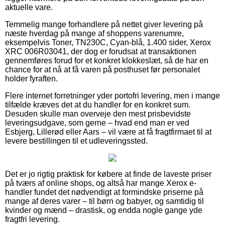
aktuelle vare.
Temmelig mange forhandlere på nettet giver levering på
næste hverdag på mange af shoppens varenumre,
eksempelvis Toner, TN230C, Cyan-blå, 1.400 sider, Xerox
XRC 006R03041, der dog er forudsat at transaktionen
gennemføres forud for et konkret klokkeslæt, så de har en
chance for at nå at få varen på posthuset før personalet
holder fyraften.
Flere internet forretninger yder portofri levering, men i mange
tilfælde kræves det at du handler for en konkret sum.
Desuden skulle man overveje den mest prisbevidste
leveringsudgave, som gerne – hvad end man er ved
Esbjerg, Lillerød eller Aars – vil være at få fragtfirmaet til at
levere bestillingen til et udleveringssted.
Det er jo rigtig praktisk for købere at finde de laveste priser
på tværs af online shops, og altså har mange Xerox e-
handler fundet det nødvendigt at formindske priserne på
mange af deres varer – til børn og babyer, og samtidig til
kvinder og mænd – drastisk, og endda nogle gange yde
fragtfri levering.