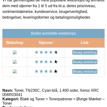
Vi har gennemgået de mest populære webshops og anmeldt
dem med stjerner fra 1 til 5 ud fra bl.a. deres prisniveau,
sortimentstørrelse, kundeservice, brugervenlighed,
betingelser, leveringsformer og betalingsmuligheder.
Bedst anmeldte webshops
Webshop
Stjerner
Link
Besøg webshop
Besøg webshop
Besøg webshop
Navn:
Toner, TN230C, Cyan-blå, 1.400 sider, Xerox XRC
006R03041
Kategori:
Blæk og Toner > Tonerpatroner > Øvrige Mærker –
Toner