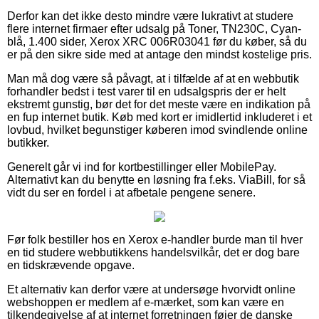
Derfor kan det ikke desto mindre være lukrativt at studere
flere internet firmaer efter udsalg på Toner, TN230C, Cyan-
blå, 1.400 sider, Xerox XRC 006R03041 før du køber, så du
er på den sikre side med at antage den mindst kostelige pris.
Man må dog være så påvagt, at i tilfælde af at en webbutik
forhandler bedst i test varer til en udsalgspris der er helt
ekstremt gunstig, bør det for det meste være en indikation på
en fup internet butik. Køb med kort er imidlertid inkluderet i et
lovbud, hvilket begunstiger køberen imod svindlende online
butikker.
Generelt går vi ind for kortbestillinger eller MobilePay.
Alternativt kan du benytte en løsning fra f.eks. ViaBill, for så
vidt du ser en fordel i at afbetale pengene senere.
Før folk bestiller hos en Xerox e-handler burde man til hver
en tid studere webbutikkens handelsvilkår, det er dog bare
en tidskrævende opgave.
Et alternativ kan derfor være at undersøge hvorvidt online
webshoppen er medlem af e-mærket, som kan være en
tilkendegivelse af at internet forretningen føjer de danske