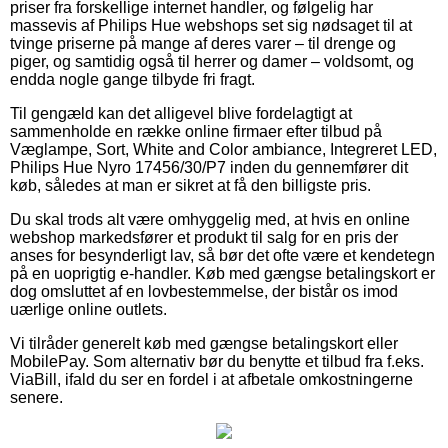
priser fra forskellige internet handler, og følgelig har
massevis af Philips Hue webshops set sig nødsaget til at
tvinge priserne på mange af deres varer – til drenge og
piger, og samtidig også til herrer og damer – voldsomt, og
endda nogle gange tilbyde fri fragt.
Til gengæld kan det alligevel blive fordelagtigt at
sammenholde en række online firmaer efter tilbud på
Væglampe, Sort, White and Color ambiance, Integreret LED,
Philips Hue Nyro 17456/30/P7 inden du gennemfører dit
køb, således at man er sikret at få den billigste pris.
Du skal trods alt være omhyggelig med, at hvis en online
webshop markedsfører et produkt til salg for en pris der
anses for besynderligt lav, så bør det ofte være et kendetegn
på en uoprigtig e-handler. Køb med gængse betalingskort er
dog omsluttet af en lovbestemmelse, der bistår os imod
uærlige online outlets.
Vi tilråder generelt køb med gængse betalingskort eller
MobilePay. Som alternativ bør du benytte et tilbud fra f.eks.
ViaBill, ifald du ser en fordel i at afbetale omkostningerne
senere.