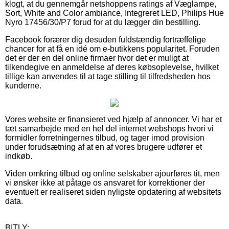
klogt, at du gennemgår netshoppens ratings af Væglampe,
Sort, White and Color ambiance, Integreret LED, Philips Hue
Nyro 17456/30/P7 forud for at du lægger din bestilling.
Facebook forærer dig desuden fuldstændig fortræffelige
chancer for at få en idé om e-butikkens popularitet. Foruden
det er der en del online firmaer hvor det er muligt at
tilkendegive en anmeldelse af deres købsoplevelse, hvilket
tillige kan anvendes til at tage stilling til tilfredsheden hos
kunderne.
Vores website er finansieret ved hjælp af annoncer. Vi har et
tæt samarbejde med en hel del internet webshops hvori vi
formidler forretningernes tilbud, og tager imod provision
under forudsætning af at en af vores brugere udfører et
indkøb.
Viden omkring tilbud og online selskaber ajourføres tit, men
vi ønsker ikke at påtage os ansvaret for korrektioner der
eventuelt er realiseret siden nyligste opdatering af websitets
data.
BITLY: