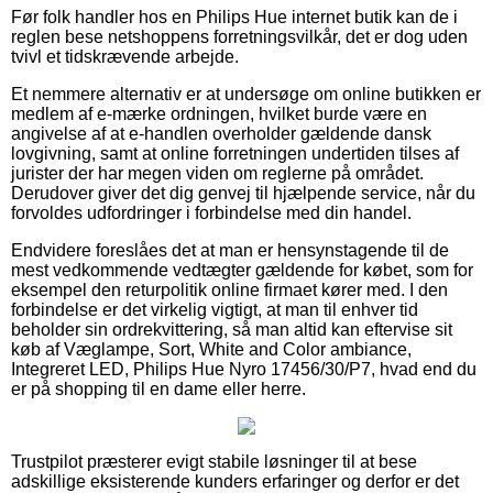
Før folk handler hos en Philips Hue internet butik kan de i
reglen bese netshoppens forretningsvilkår, det er dog uden
tvivl et tidskrævende arbejde.
Et nemmere alternativ er at undersøge om online butikken er
medlem af e-mærke ordningen, hvilket burde være en
angivelse af at e-handlen overholder gældende dansk
lovgivning, samt at online forretningen undertiden tilses af
jurister der har megen viden om reglerne på området.
Derudover giver det dig genvej til hjælpende service, når du
forvoldes udfordringer i forbindelse med din handel.
Endvidere foreslåes det at man er hensynstagende til de
mest vedkommende vedtægter gældende for købet, som for
eksempel den returpolitik online firmaet kører med. I den
forbindelse er det virkelig vigtigt, at man til enhver tid
beholder sin ordrekvittering, så man altid kan eftervise sit
køb af Væglampe, Sort, White and Color ambiance,
Integreret LED, Philips Hue Nyro 17456/30/P7, hvad end du
er på shopping til en dame eller herre.
Trustpilot præsterer evigt stabile løsninger til at bese
adskillige eksisterende kunders erfaringer og derfor er det