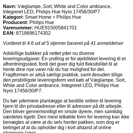
Navn:
Væglampe, Sort, White and Color ambiance,
Integreret LED, Philips Hue Nyro 17456/30/P7
Kategori:
Smart Home > Philips Hue
Producent:
Philips Hue
Varenummer:
HUE915005841701
EAN:
8718696174302
Vurderet til
4.6
ud af 5 stjerner baseret på
41
anmeldelser
Adskillige butikker på nettet yder nu diverse
leveringsudgaver. En yndling er for øjeblikket levering til et
afhentningssted, fordi det giver dig fuld fleksibilitet til at
hente dine nye varer når du har mulighed for det.
Fragtformen er altså særligt praktisk, samt desuden tillige
den prisbilligste leveringsform ved køb af Væglampe, Sort,
White and Color ambiance, Integreret LED, Philips Hue
Nyro 17456/30/P7.
Du bør ydermere planlægge at bestille ordren til levering
hjem til din privatadresse eller til adressen på dit arbejde.
Den bliver gennemsnitligt en smule dyrere, men samtidig
særdeles ligetil. Den mest letkøbte form for levering kan ikke
benægtes at være at du selv henter pakken, som dog er
betinget af at du opholder dig i kort afstand af online
shoppens lager.