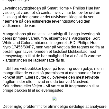
Leveringsdygtigheden på Smart Home > Philips Hue kan
vise sig at være ret så central hvis vi har behov for ordren
fluks, og af den grund er det utvivlsomt klogt at du ser
nærmere på den estimerede leveringsdato ved den
vedkommende vare.
Mange shops på nettet stiller udsigt til 1 dags levering på
deres primære varenumre, eksempelvis Væglampe, Sort,
White and Color ambiance, Integreret LED, Philips Hue
Nyro 17456/30/P7, men vær på vagt da det regnes ud fra at
bestillingen laves forinden et fastslået klokkeslæt, med
hensynstagen til at de har mulighed for at nå at få varerne
klargjort inden de lageransatte får fri.
Indtil flere webbutikker byder på levering uden gebyr, men i
mange tilfælde er det så præmissen at man handler for en
konkret sum. Ellers burde du overveje den mest letkøbte
fragtform, der ofte – hvad end du bor ved Næstved,
Kalundborg eller Vejen – vil være at få fragtmanden til at
bringe pakken til et udleveringssted.
Det er rigtig problemfrit for almindelige dødelige at analysere