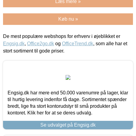
Læs mere »
Køb nu »
De mest populære webshops for erhverv i øjeblikket er
Engsig.dk
,
Office2go.dk
og
OfficeTrend.dk
, som alle har et
stort sortiment til gode priser.
Engsig.dk har mere end 50.000 varenumre på lager, klar
til hurtig levering indenfor få dage. Sortimentet spænder
bredt, lige fra stort kontorudstyr til små produkter på
kontoret. Klik her for at se deres udvalg.
Se udvalget på Engsig.dk