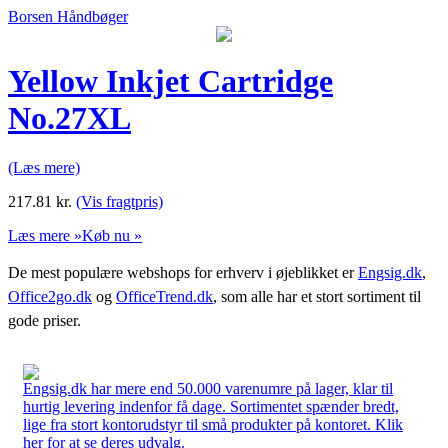
Borsen Håndbøger
Yellow Inkjet Cartridge
No.27XL
(Læs mere)
217.81
kr.
(Vis fragtpris)
Læs mere »
Køb nu »
De mest populære webshops for erhverv i øjeblikket er
Engsig.dk
,
Office2go.dk
og
OfficeTrend.dk
, som alle har et stort sortiment til
gode priser.
Engsig.dk har mere end 50.000 varenumre på lager, klar til
hurtig levering indenfor få dage. Sortimentet spænder bredt,
lige fra stort kontorudstyr til små produkter på kontoret. Klik
her for at se deres udvalg.