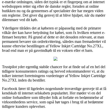
e-mærke ordningen, siden det typisk er et fingerpeg om at internet
webshoppen retter sig efter de danske regler, foruden at online
butikken nu og da gennemses af specialister der har megen viden
om reglerne. Det giver dig genvej til at blive hjulpet, når du møder
dilemmaer ved dit køb.
Yderligere tilrådes det at køberen er påpasselig med de primære
vilkår der kan have betydning for købet, som fx hvilken returret e-
firmaet benytter. På grund af dette er det desuden relevant, at man
permanent bevarer sin ordrekvittering, således man fremadrettet vil
kunne eftervise bestillingen af Yellow Inkjet Cartridge No.27XL,
hvad end man er på gaveindkøb til en voksen eller et barn.
Trustpilot yder egentlig stabile chancer for at finde ud af en hel del
tidligere konsumenters ratings og herved rekommanderer vi, at du
tolker internet forretningens vurderinger af Yellow Inkjet Cartridge
No.27XL inden du bestiller.
Facebook fører til ligeledes nogenlunde troværdige genveje til at få
kendskab til internet selskabets popularitet. Her møder vi en del
online forhandlere som tilbyder folk at forfatte en bedømmelse af
virksomhedens service, som også bør tages i brug til at bedømme
tidligere kunders oplevelser.