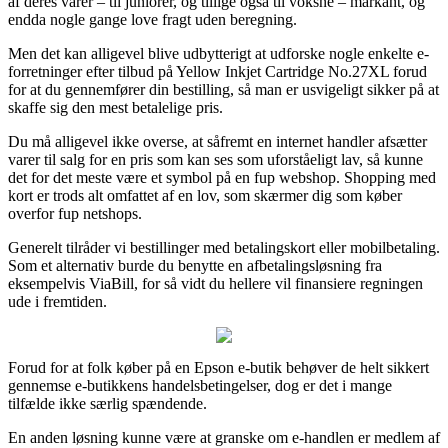
af deres varer – til juniorer, og tillige også til voksne – markant, og
endda nogle gange love fragt uden beregning.
Men det kan alligevel blive udbytterigt at udforske nogle enkelte e-
forretninger efter tilbud på Yellow Inkjet Cartridge No.27XL forud
for at du gennemfører din bestilling, så man er usvigeligt sikker på at
skaffe sig den mest betalelige pris.
Du må alligevel ikke overse, at såfremt en internet handler afsætter
varer til salg for en pris som kan ses som uforståeligt lav, så kunne
det for det meste være et symbol på en fup webshop. Shopping med
kort er trods alt omfattet af en lov, som skærmer dig som køber
overfor fup netshops.
Generelt tilråder vi bestillinger med betalingskort eller mobilbetaling.
Som et alternativ burde du benytte en afbetalingsløsning fra
eksempelvis ViaBill, for så vidt du hellere vil finansiere regningen
ude i fremtiden.
Forud for at folk køber på en Epson e-butik behøver de helt sikkert
gennemse e-butikkens handelsbetingelser, dog er det i mange
tilfælde ikke særlig spændende.
En anden løsning kunne være at granske om e-handlen er medlem af