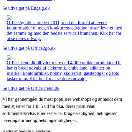
Se udvalget på Engsig.dk
Office2go.dk startede i 2011, med det formål at levere
kontormøbler til meget konkurrencedygtige priser, leveret med
det samme og med den bedste service i branchen. Klik her for
at se deres udvalg.
Se udvalget på Office2go.dk
OfficeTrend.dk tilbyder mere end 4.000 unikke produkter. De
har et bredt udvalg af elektronik, emballage, etiketter og
mærker, kontorartikler, hobby, skolestart, gæstebøger og foto,
tasker m.m. Klik her for at se deres udvalg.
Se udvalget på OfficeTrend.dk
Vi har gennemgået de mest populære webshops og anmeldt dem
med stjerner fra 1 til 5 ud fra bl.a. deres prisniveau,
sortimentstørrelse, kundeservice, brugervenlighed, betingelser,
leveringsformer og betalingsmuligheder.
Bedst anmeldte webshops