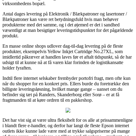
virksomhedens bopæl.
Antal dages levering på Elektronik / Blækpatroner og lasertoner /
Blækpatroner kan være ret betydningsfuld hvis man behøver
produkterne med det samme, og i det øjemed er det i sandhed
væsentligt at man besigtiger leveringstidspunktet for det pågældende
produkt.
En masse online shops udlover dag-til-dag levering på de fleste
produkter, eksempelvis Yellow Inkjet Cartridge No.27XL, som
imidlertid påkræver at handlen laves før et aftalt tidspunkt, så de har
udsigt til at kunne nå at få varen klar forinden de logistikansatte
holder fyraften.
Indtil flere internet selskaber frembyder portofri fragt, men ofte kun
når du shopper for en konkret pris. Ellers burde du foretrække den
billigste leveringsløsning, hvilket mange gange – uanset om du
befinder sig tæt på Randers, Skanderborg eller Sorø – er at få
fragtmanden til at køre ordren til en pakkeshop.
Det har vist sig at være ultra fleksibelt for os alle at prissammenligne
i blandt flere e-handler, og derfor har langt de fleste Epson internet
outlets ikke kunne lade være med at trykke salgspriserne på mange