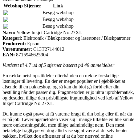
Webshop
Stjerner
Link
Besøg webshop
Besøg webshop
Besøg webshop
Navn:
Yellow Inkjet Cartridge No.27XL
Kategori:
Elektronik / Blækpatroner og lasertoner / Blækpatroner
Producent:
Epson
Varenummer:
C13T27144012
EAN:
8715946625904
Vurderet til
4.7
ud af 5 stjerner baseret på
49
anmeldelser
En række netshops tildeler efterhånden en række forskellige
løsninger til levering. En der er meget populær er i øjeblikket at
afsende til en pakkeshop, og så kan du blot gå forbi efter din
bestilling når det passer dig. Fragtmetoden er jo ultra uproblematisk,
og desuden tillige den prisbilligste fragtmulighed ved køb af Yellow
Inkjet Cartridge No.27XL.
Du kunne også prøve at få varerne bragt til din bolig eller til når du
er på job. Leveringsmetoden viser sig i mange tilfælde en lille smule
mere omkostningsfuld, men tillige ualmindeligt nem. Den mest
betalelige fragttype vil dog altid vise sig at være at du selv henter
pakken, hvilket dog afhænger af at du bor nærved online