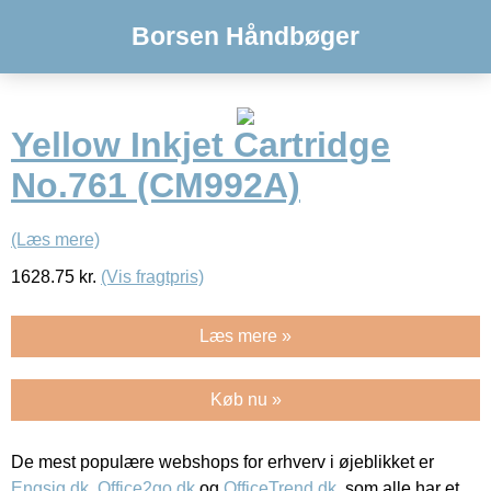
Borsen Håndbøger
Yellow Inkjet Cartridge
No.761 (CM992A)
(Læs mere)
1628.75
kr.
(Vis fragtpris)
Læs mere »
Køb nu »
De mest populære webshops for erhverv i øjeblikket er
Engsig.dk
,
Office2go.dk
og
OfficeTrend.dk
, som alle har et