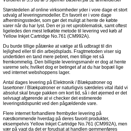
Størstedelen af online virksomheder yder i vore dage et stort
udvalg af leveringsmodeller. En favorit er i vore dage
afhentningssteder, som gør det muligt at hente de købte
varer når du har lyst. Den er jo ret uproblematisk, samt oftest
ligeledes den mest letkøbte metode til levering ved køb af
Yellow Inkjet Cartridge No.761 (CM992A).
Du burde tillige påtænke at vælge at få udbragt til din
lejlighed eller til din arbejdsplads. Fragtmetoden viser sig
undertiden en tand mere pebret, men tillige ret så
fremkommelig. Den billigste leveringsmanér er dog at hente
varerne selv, hvilket dog er betinget af at du har bopæl lige
ved internet webshoppens lager.
Antal dages levering på Elektronik / Blækpatroner og
lasertoner / Blækpatroner er naturligvis særdeles vital ifald vi
absolut skal bruge pakken om kort tid, så i det øjemed er det
selvsagt afgørende at vi checker det estimerede
leveringstidspunkt ved den pågældende vare.
Flere internet forhandlere frembyder levering på
næstkommende hverdag på deres favorit produkter,
eksempelvis Yellow Inkjet Cartridge No.761 (CM992A), men
vær på vagt da det er forudsat at handlen gemmenføres