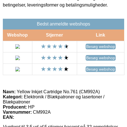
betingelser, leveringsformer og betalingsmuligheder.
Bedst anmeldte webshops
Webshop
Stjerner
Link
Besøg webshop
Besøg webshop
Besøg webshop
Navn:
Yellow Inkjet Cartridge No.761 (CM992A)
Kategori:
Elektronik / Blækpatroner og lasertoner /
Blækpatroner
Producent:
HP
Varenummer:
CM992A
EAN:
Vurderet til
3.5
ud af 5 stjerner baseret på
32
anmeldelser