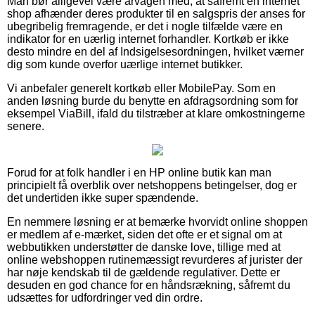
Man bør alligevel være årvågen med, at såfremt en internet
shop afhænder deres produkter til en salgspris der anses for
ubegribelig fremragende, er det i nogle tilfælde være en
indikator for en uærlig internet forhandler. Kortkøb er ikke
desto mindre en del af Indsigelsesordningen, hvilket værner
dig som kunde overfor uærlige internet butikker.
Vi anbefaler generelt kortkøb eller MobilePay. Som en
anden løsning burde du benytte en afdragsordning som for
eksempel ViaBill, ifald du tilstræber at klare omkostningerne
senere.
Forud for at folk handler i en HP online butik kan man
principielt få overblik over netshoppens betingelser, dog er
det undertiden ikke super spændende.
En nemmere løsning er at bemærke hvorvidt online shoppen
er medlem af e-mærket, siden det ofte er et signal om at
webbutikken understøtter de danske love, tillige med at
online webshoppen rutinemæssigt revurderes af jurister der
har nøje kendskab til de gældende regulativer. Dette er
desuden en god chance for en håndsrækning, såfremt du
udsættes for udfordringer ved din ordre.