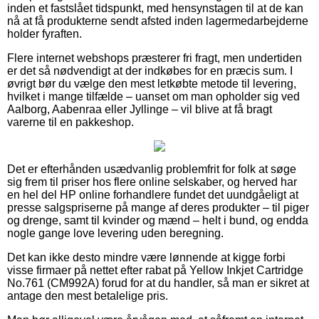
inden et fastslået tidspunkt, med hensynstagen til at de kan
nå at få produkterne sendt afsted inden lagermedarbejderne
holder fyraften.
Flere internet webshops præsterer fri fragt, men undertiden
er det så nødvendigt at der indkøbes for en præcis sum. I
øvrigt bør du vælge den mest letkøbte metode til levering,
hvilket i mange tilfælde – uanset om man opholder sig ved
Aalborg, Aabenraa eller Jyllinge – vil blive at få bragt
varerne til en pakkeshop.
Det er efterhånden usædvanlig problemfrit for folk at søge
sig frem til priser hos flere online selskaber, og herved har
en hel del HP online forhandlere fundet det uundgåeligt at
presse salgspriserne på mange af deres produkter – til piger
og drenge, samt til kvinder og mænd – helt i bund, og endda
nogle gange love levering uden beregning.
Det kan ikke desto mindre være lønnende at kigge forbi
visse firmaer på nettet efter rabat på Yellow Inkjet Cartridge
No.761 (CM992A) forud for at du handler, så man er sikret at
antage den mest betalelige pris.