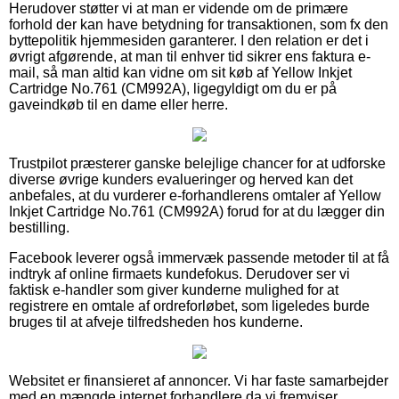
Herudover støtter vi at man er vidende om de primære
forhold der kan have betydning for transaktionen, som fx den
byttepolitik hjemmesiden garanterer. I den relation er det i
øvrigt afgørende, at man til enhver tid sikrer ens faktura e-
mail, så man altid kan vidne om sit køb af Yellow Inkjet
Cartridge No.761 (CM992A), ligegyldigt om du er på
gaveindkøb til en dame eller herre.
Trustpilot præsterer ganske belejlige chancer for at udforske
diverse øvrige kunders evalueringer og herved kan det
anbefales, at du vurderer e-forhandlerens omtaler af Yellow
Inkjet Cartridge No.761 (CM992A) forud for at du lægger din
bestilling.
Facebook leverer også immervæk passende metoder til at få
indtryk af online firmaets kundefokus. Derudover ser vi
faktisk e-handler som giver kunderne mulighed for at
registrere en omtale af ordreforløbet, som ligeledes burde
bruges til at afveje tilfredsheden hos kunderne.
Websitet er finansieret af annoncer. Vi har faste samarbejder
med en mængde internet forhandlere da vi fremviser