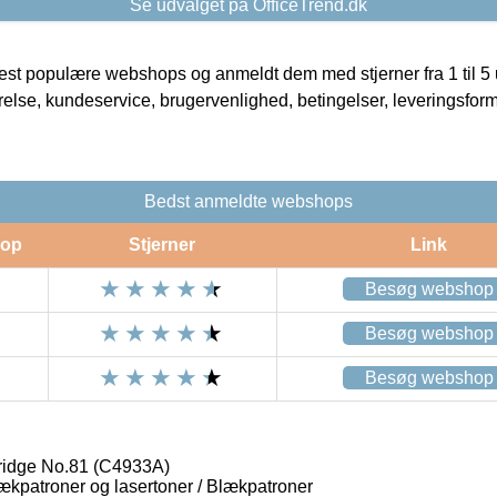
Se udvalget på OfficeTrend.dk
t populære webshops og anmeldt dem med stjerner fra 1 til 5 ud
rrelse, kundeservice, brugervenlighed, betingelser, leveringsfor
Bedst anmeldte webshops
op
Stjerner
Link
Besøg webshop
Besøg webshop
Besøg webshop
tridge No.81 (C4933A)
lækpatroner og lasertoner / Blækpatroner