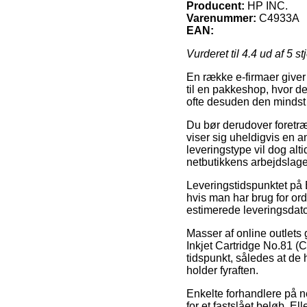
Producent:
HP INC.
Varenummer:
C4933A
EAN:
Vurderet til
4.4
ud af 5 st
En række e-firmaer giver
til en pakkeshop, hvor de
ofte desuden den mindst 
Du bør derudover foretrækk
viser sig uheldigvis en 
leveringstype vil dog alti
netbutikkens arbejdslage
Leveringstidspunktet på E
hvis man har brug for or
estimerede leveringsdato
Masser af online outlets 
Inkjet Cartridge No.81 (
tidspunkt, således at de 
holder fyraften.
Enkelte forhandlere på n
for et fastslået beløb. El