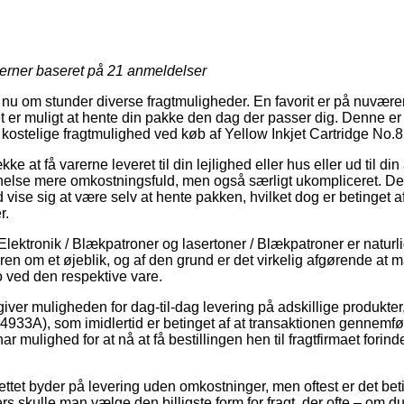
jerner baseret på
21
anmeldelser
 nu om stunder diverse fragtmuligheder. En favorit er på nuværen
t er muligt at hente din pakke den dag der passer dig. Denne er n
kostelige fragtmulighed ved køb af Yellow Inkjet Cartridge No.
e at få varerne leveret til din lejlighed eller hus eller ud til d
anelse mere omkostningsfuld, men også særligt ukompliceret. De
d vise sig at være selv at hente pakken, hvilket dog er betinget a
r.
lektronik / Blækpatroner og lasertoner / Blækpatroner er naturli
dren om et øjeblik, og af den grund er det virkelig afgørende at
 ved den respektive vare.
giver muligheden for dag-til-dag levering på adskillige produkte
C4933A), som imidlertid er betinget af at transaktionen gennemf
har mulighed for at nå at få bestillingen hen til fragtfirmaet fo
ettet byder på levering uden omkostninger, men oftest er det bet
lers skulle man vælge den billigste form for fragt, der ofte – om 