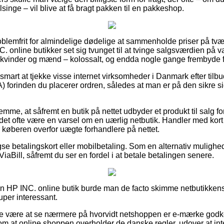
inge – vil blive at få bragt pakken til en pakkeshop.
oblemfrit for almindelige dødelige at sammenholde priser på tvær
 online butikker set sig tvunget til at tvinge salgsværdien på va
l kvinder og mænd – kolossalt, og endda nogle gange frembyde 
mart at tjekke visse internet virksomheder i Danmark efter tilbu
 forinden du placerer ordren, således at man er på den sikre s
emme, at såfremt en butik på nettet udbyder et produkt til salg fo
et ofte være en varsel om en uærlig netbutik. Handler med kort 
år køberen overfor uægte forhandlere på nettet.
se betalingskort eller mobilbetaling. Som en alternativ muligh
ViaBill, såfremt du ser en fordel i at betale betalingen senere.
 en HP INC. online butik burde man de facto skimme netbutikkens
uper interessant.
ke være at se nærmere på hvorvidt netshoppen er e-mærke godke
 om at online shoppen overholder de danske regler, udover at in