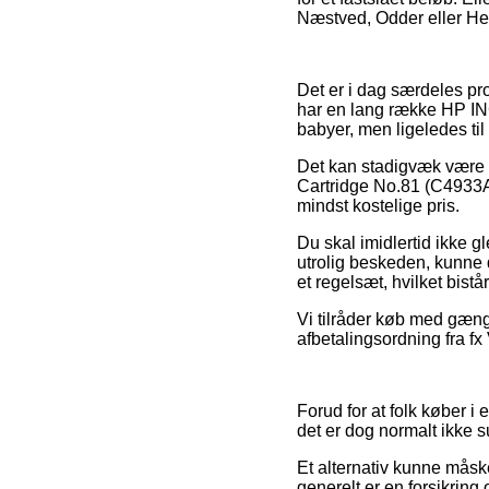
Næstved, Odder eller Hels
Det er i dag særdeles pr
har en lang række HP INC.
babyer, men ligeledes ti
Det kan stadigvæk være s
Cartridge No.81 (C4933A)
mindst kostelige pris.
Du skal imidlertid ikke gl
utrolig beskeden, kunne d
et regelsæt, hvilket bist
Vi tilråder køb med gæng
afbetalingsordning fra fx 
Forud for at folk køber i
det er dog normalt ikke s
Et alternativ kunne mås
generelt er en forsikring