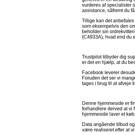
vurderes af specialister
assistance, såfremt du få
Tillige kan det anbefale
som eksempelvis den omby
beholder sin ordrekvitter
(C4933A), hvad end du er 
Trustpilot tilbyder dig s
er det en hjælp, at du be
Facebook leverer desuden 
Foruden det ser vi mange
tages i brug til at afveje
Denne hjemmeside er fina
forhandlere derved at vi 
hjemmeside laver et køb
Data angående tilbud og 
være realiseret efter at 