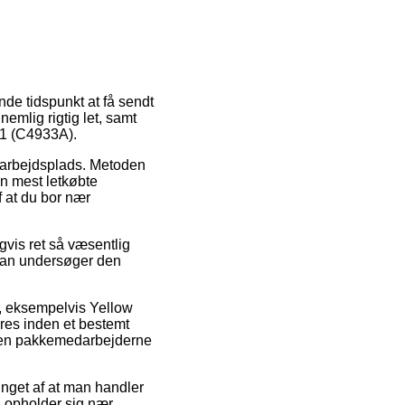
de tidspunkt at få sendt
emlig rigtig let, samt
81 (C4933A).
in arbejdsplads. Metoden
n mest letkøbte
f at du bor nær
gvis ret så væsentlig
 man undersøger den
r, eksempelvis Yellow
øres inden et bestemt
rinden pakkemedarbejderne
inget af at man handler
du opholder sig nær