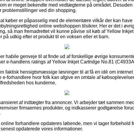
 som er meget bekendte med vedtægterne på området. Desuden giv
r problemstillinger ved din shopping.
s at køber er påpasselig med de elementære vilkår der kan have 
tningsrettighed online webshoppen tilsikrer. Her er det i øvrigt
ing, så man fremadrettet vil kunne påvise sit køb af Yellow Inkje
på udkig efter et produkt til en voksen eller et barn.
uper habile genveje til at finde ud af forskellige øvrige konsumen
ser e-handlens ratings af Yellow Inkjet Cartridge No.81 (C4933A)
faktisk hensigtsmæssige løsninger til at få en idé om internet f
 e-forhandlere hvor folk kan afgive en omtale af købsoplevelsen
 tilfredsheden hos kunderne.
nsieret af indtægter fra annoncer. Vi arbejder tæt sammen med
fremviser firmaernes produkter, og indkasserer godtgørelse forud
.
online forhandlere opdateres løbende, men vi tager forbehold fo
vi senest opdaterede vores informationer.