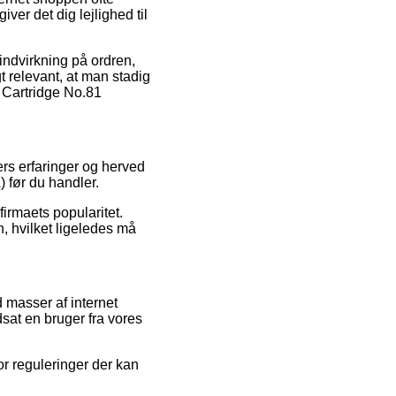
er det dig lejlighed til
indvirkning på ordren,
 relevant, at man stadig
t Cartridge No.81
ters erfaringer og herved
 før du handler.
irmaets popularitet.
, hvilket ligeledes må
 masser af internet
sat en bruger fra vores
r reguleringer der kan