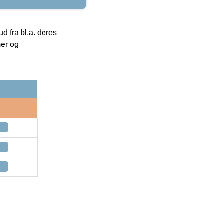
 fra bl.a. deres
mer og