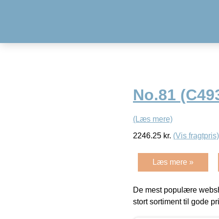
No.81 (C49
(Læs mere)
2246.25
kr.
(Vis fragtpris)
Læs mere »
De mest populære websho
stort sortiment til gode pr