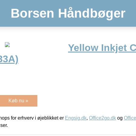
Borsen Håndbøger
Yellow Inkjet 
33A)
Køb nu »
ps for erhverv i øjeblikket er
Engsig.dk
,
Office2go.dk
og
Offic
iser.