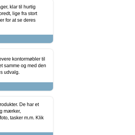
, klar til hurtig
edt, lige fra stort
er for at se deres
evere kontormøbler til
 det samme og med den
es udvalg.
rodukter. De har et
og mærker,
foto, tasker m.m. Klik