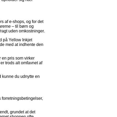
s af e-shops, og for det
rerne – til børn og
fragt uden omkostninger.
d på Yellow Inkjet
ide med at indhente den
r en pris som virker
er trods alt omfavnet af
ed kunne du udnytte en
 forretningsbetingelser,
ndt, grundet at det
ternet shoppen ofte