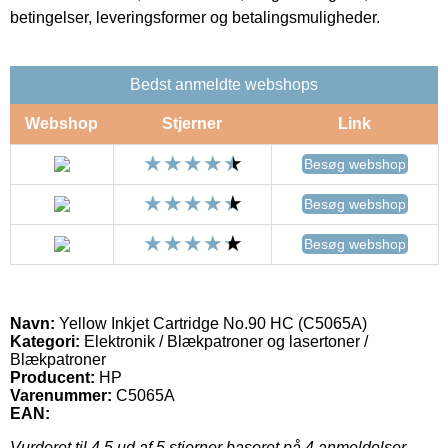
betingelser, leveringsformer og betalingsmuligheder.
Bedst anmeldte webshops
Webshop
Stjerner
Link
Besøg webshop
Besøg webshop
Besøg webshop
Navn:
Yellow Inkjet Cartridge No.90 HC (C5065A)
Kategori:
Elektronik / Blækpatroner og lasertoner /
Blækpatroner
Producent:
HP
Varenummer:
C5065A
EAN:
Vurderet til
4.5
ud af 5 stjerner baseret på
4
anmeldelser