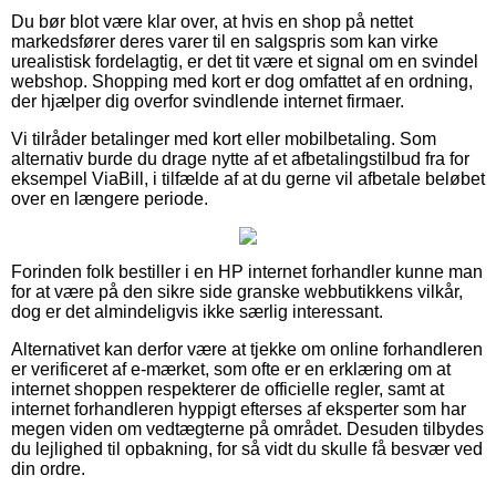
Du bør blot være klar over, at hvis en shop på nettet
markedsfører deres varer til en salgspris som kan virke
urealistisk fordelagtig, er det tit være et signal om en svindel
webshop. Shopping med kort er dog omfattet af en ordning,
der hjælper dig overfor svindlende internet firmaer.
Vi tilråder betalinger med kort eller mobilbetaling. Som
alternativ burde du drage nytte af et afbetalingstilbud fra for
eksempel ViaBill, i tilfælde af at du gerne vil afbetale beløbet
over en længere periode.
Forinden folk bestiller i en HP internet forhandler kunne man
for at være på den sikre side granske webbutikkens vilkår,
dog er det almindeligvis ikke særlig interessant.
Alternativet kan derfor være at tjekke om online forhandleren
er verificeret af e-mærket, som ofte er en erklæring om at
internet shoppen respekterer de officielle regler, samt at
internet forhandleren hyppigt efterses af eksperter som har
megen viden om vedtægterne på området. Desuden tilbydes
du lejlighed til opbakning, for så vidt du skulle få besvær ved
din ordre.