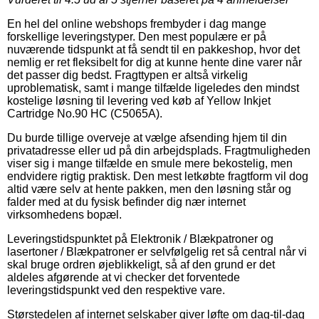
En hel del online webshops frembyder i dag mange
forskellige leveringstyper. Den mest populære er på
nuværende tidspunkt at få sendt til en pakkeshop, hvor det
nemlig er ret fleksibelt for dig at kunne hente dine varer når
det passer dig bedst. Fragttypen er altså virkelig
uproblematisk, samt i mange tilfælde ligeledes den mindst
kostelige løsning til levering ved køb af Yellow Inkjet
Cartridge No.90 HC (C5065A).
Du burde tillige overveje at vælge afsending hjem til din
privatadresse eller ud på din arbejdsplads. Fragtmuligheden
viser sig i mange tilfælde en smule mere bekostelig, men
endvidere rigtig praktisk. Den mest letkøbte fragtform vil dog
altid være selv at hente pakken, men den løsning står og
falder med at du fysisk befinder dig nær internet
virksomhedens bopæl.
Leveringstidspunktet på Elektronik / Blækpatroner og
lasertoner / Blækpatroner er selvfølgelig ret så central når vi
skal bruge ordren øjeblikkeligt, så af den grund er det
aldeles afgørende at vi checker det forventede
leveringstidspunkt ved den respektive vare.
Størstedelen af internet selskaber giver løfte om dag-til-dag