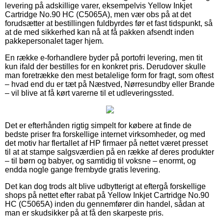
levering på adskillige varer, eksempelvis Yellow Inkjet
Cartridge No.90 HC (C5065A), men vær obs på at det
forudsætter at bestillingen fuldbyrdes før et fast tidspunkt, så
at de med sikkerhed kan nå at få pakken afsendt inden
pakkepersonalet tager hjem.
En række e-forhandlere byder på portofri levering, men tit
kun ifald der bestilles for en konkret pris. Derudover skulle
man foretrække den mest betalelige form for fragt, som oftest
– hvad end du er tæt på Næstved, Nørresundby eller Brande
– vil blive at få kørt varerne til et udleveringssted.
Det er efterhånden rigtig simpelt for købere at finde de
bedste priser fra forskellige internet virksomheder, og med
det motiv har flertallet af HP firmaer på nettet været presset
til at at stampe salgsværdien på en række af deres produkter
– til børn og babyer, og samtidig til voksne – enormt, og
endda nogle gange frembyde gratis levering.
Det kan dog trods alt blive udbytterigt at eftergå forskellige
shops på nettet efter rabat på Yellow Inkjet Cartridge No.90
HC (C5065A) inden du gennemfører din handel, sådan at
man er skudsikker på at få den skarpeste pris.