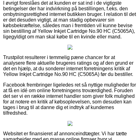
I øvrigt foreslåes det at kunden er sat ind i de vigtigste
betingelser der har indvirkning på bestillingen, f.eks. den
ombytningsrettighed internet butikken bruger. I relation til det
er det desuden vigtigt, at man stadig opbevarer sin
købsbekræftelse, således man i fremtiden vil kunne bevise
sin bestilling af Yellow Inkjet Cartridge No.90 HC (C5065A),
ligegyldigt om man skal købe til en kvinde eller mand.
Trustpilot resulterer i temmelig pæne chancer for at
analysere flere aktuelle brugeres ratings og af den grund er
det en hjælp, at du sonderer internet forretningens kritik af
Yellow Inkjet Cartridge No.90 HC (C5065A) før du bestiller.
Facebook frembringer ligeledes ret så nyttige muligheder for
at få en idé om online forretningens troværdighed. Foruden
det ser vi en række internet handler som giver folk mulighed
for at notere en kritik af købsoplevelsen, som desuden kan
tages i brug til at danne dig et indtryk af kundernes
tilfredshed.
Websitet er finansieret af annonceindtægter. Vi har tætte
samarbejder med en masse online firmaer hvor vi