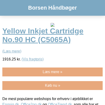
Borsen Håndbøger
Yellow Inkjet Cartridge
No.90 HC (C5065A)
(Læs mere)
1916.25
kr.
(Vis fragtpris)
Læs mere »
Køb nu »
De mest populære webshops for erhverv i øjeblikket er
Engsig.dk
,
Office2go.dk
og
OfficeTrend.dk
, som alle har et