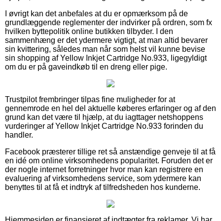
I øvrigt kan det anbefales at du er opmærksom på de
grundlæggende reglementer der indvirker på ordren, som fx
hvilken byttepolitik online butikken tilbyder. I den
sammenhæng er det ydermere vigtigt, at man altid bevarer
sin kvittering, således man når som helst vil kunne bevise
sin shopping af Yellow Inkjet Cartridge No.933, ligegyldigt
om du er på gaveindkøb til en dreng eller pige.
Trustpilot frembringer tilpas fine muligheder for at
gennemrode en hel del aktuelle køberes erfaringer og af den
grund kan det være til hjælp, at du iagttager netshoppens
vurderinger af Yellow Inkjet Cartridge No.933 forinden du
handler.
Facebook præsterer tillige ret så anstændige genveje til at få
en idé om online virksomhedens popularitet. Foruden det er
der nogle internet forretninger hvor man kan registrere en
evaluering af virksomhedens service, som ydermere kan
benyttes til at få et indtryk af tilfredsheden hos kunderne.
Hjemmesiden er finansieret af indtægter fra reklamer. Vi har