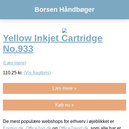
Borsen Håndbøger
Yellow Inkjet Cartridge
No.933
(Læs mere)
110.25
kr.
(Vis fragtpris)
Læs mere »
Køb nu »
De mest populære webshops for erhverv i øjeblikket er
Engsig.dk
,
Office2go.dk
og
OfficeTrend.dk
, som alle har et