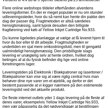
Flere online webshops tildeler efterhånden alverdens
leveringsformer. En der er meget populær er nu om stunder
udleveringssteder, hvor du så nemt kan hente din pakke den
dag der passer dig. Fragtmetoden er altså særdeles
hensigtsmæssig, samt typisk desuden den billigste
fragtløsning ved køb af Yellow Inkjet Cartridge No.933.
Du kunne ligeledes planlægge at vælge at få leveret hjem til
hvor du bor eller til dit arbejde. Fragtmuligheden er
undertiden en sjat mere omkostningsfuld, men til gengæld
ualmindeligt hensigtsmæssig. Den prisbilligste slags
levering er unægtelig selv at hente ordren, hvilket dog
betinges af at du fysisk befinder dig lige ved online
forretningens lager.
Leveringstiden på Elektronik / Blækpatroner og lasertoner /
Blækpatroner kan vise sig at være rigtig central hvis man
behøver dine nye varer om et øjeblik, og derfor er det
bestemt passende at vi kigger nærmere på den estimerede
leveringstid ved det aktuelle produkt.
De fleste internet outlets yder 1 dags levering på de fleste af
deres varer, eksempelvis Yellow Inkjet Cartridge No.933,
men vær påpasselig da det nødvendiggør at bestillingen