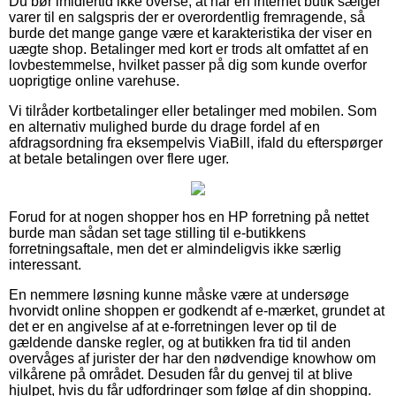
Du bør imidlertid ikke overse, at når en internet butik sælger
varer til en salgspris der er overordentlig fremragende, så
burde det mange gange være et karakteristika der viser en
uægte shop. Betalinger med kort er trods alt omfattet af en
lovbestemmelse, hvilket passer på dig som kunde overfor
uoprigtige online varehuse.
Vi tilråder kortbetalinger eller betalinger med mobilen. Som
en alternativ mulighed burde du drage fordel af en
afdragsordning fra eksempelvis ViaBill, ifald du efterspørger
at betale betalingen over flere uger.
Forud for at nogen shopper hos en HP forretning på nettet
burde man sådan set tage stilling til e-butikkens
forretningsaftale, men det er almindeligvis ikke særlig
interessant.
En nemmere løsning kunne måske være at undersøge
hvorvidt online shoppen er godkendt af e-mærket, grundet at
det er en angivelse af at e-forretningen lever op til de
gældende danske regler, og at butikken fra tid til anden
overvåges af jurister der har den nødvendige knowhow om
vilkårene på området. Desuden får du genvej til at blive
hjulpet, hvis du får udfordringer som følge af din shopping.