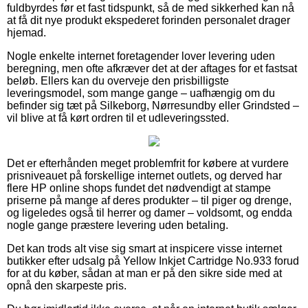
fuldbyrdes før et fast tidspunkt, så de med sikkerhed kan nå
at få dit nye produkt ekspederet forinden personalet drager
hjemad.
Nogle enkelte internet foretagender lover levering uden
beregning, men ofte afkræver det at der aftages for et fastsat
beløb. Ellers kan du overveje den prisbilligste
leveringsmodel, som mange gange – uafhængig om du
befinder sig tæt på Silkeborg, Nørresundby eller Grindsted –
vil blive at få kørt ordren til et udleveringssted.
Det er efterhånden meget problemfrit for købere at vurdere
prisniveauet på forskellige internet outlets, og derved har
flere HP online shops fundet det nødvendigt at stampe
priserne på mange af deres produkter – til piger og drenge,
og ligeledes også til herrer og damer – voldsomt, og endda
nogle gange præstere levering uden betaling.
Det kan trods alt vise sig smart at inspicere visse internet
butikker efter udsalg på Yellow Inkjet Cartridge No.933 forud
for at du køber, sådan at man er på den sikre side med at
opnå den skarpeste pris.