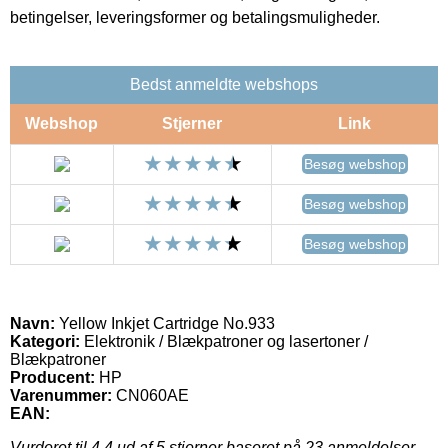
betingelser, leveringsformer og betalingsmuligheder.
Bedst anmeldte webshops
Webshop
Stjerner
Link
Besøg webshop
Besøg webshop
Besøg webshop
Navn:
Yellow Inkjet Cartridge No.933
Kategori:
Elektronik / Blækpatroner og lasertoner /
Blækpatroner
Producent:
HP
Varenummer:
CN060AE
EAN:
Vurderet til
4.4
ud af 5 stjerner baseret på
23
anmeldelser