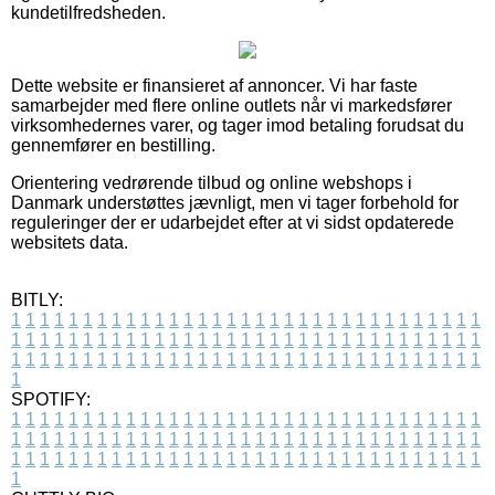
kundetilfredsheden.
Dette website er finansieret af annoncer. Vi har faste
samarbejder med flere online outlets når vi markedsfører
virksomhedernes varer, og tager imod betaling forudsat du
gennemfører en bestilling.
Orientering vedrørende tilbud og online webshops i
Danmark understøttes jævnligt, men vi tager forbehold for
reguleringer der er udarbejdet efter at vi sidst opdaterede
websitets data.
BITLY:
1
1
1
1
1
1
1
1
1
1
1
1
1
1
1
1
1
1
1
1
1
1
1
1
1
1
1
1
1
1
1
1
1
1
1
1
1
1
1
1
1
1
1
1
1
1
1
1
1
1
1
1
1
1
1
1
1
1
1
1
1
1
1
1
1
1
1
1
1
1
1
1
1
1
1
1
1
1
1
1
1
1
1
1
1
1
1
1
1
1
1
1
1
1
1
1
1
1
1
1
SPOTIFY:
1
1
1
1
1
1
1
1
1
1
1
1
1
1
1
1
1
1
1
1
1
1
1
1
1
1
1
1
1
1
1
1
1
1
1
1
1
1
1
1
1
1
1
1
1
1
1
1
1
1
1
1
1
1
1
1
1
1
1
1
1
1
1
1
1
1
1
1
1
1
1
1
1
1
1
1
1
1
1
1
1
1
1
1
1
1
1
1
1
1
1
1
1
1
1
1
1
1
1
1