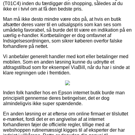
(T01C4) inden du færdiggør din shopping, således at du
ikke er i tvivl om at få den bedste pris.
Man må ikke desto mindre være obs på, at hvis en butik
afsætter deres varer til en udsalgspris som kan ses som
umådelig favorabel, så burde det tit være en indikation på en
uærlig e-handler. Kortbetalinger er dog omfavnet af
Indsigelsesordningen, som sikrer køberen overfor falske
forhandlere på nettet.
Vi anbefaler generelt handler med kort eller betalinger med
mobilen. Som en anden løsning kunne du udnytte et
afdragstilbud som for eksempel ViaBill, når du har i sinde at
klare regningen ude i fremtiden.
Inden folk handler hos en Epson internet butik burde man
principielt gennemse deres betingelser, det er dog
almindeligvis ikke super spændende.
En anden løsning er at efterse om online firmaet er tilsluttet
e-mærket, fordi det er en angivelse af at internet
forhandleren føjer de officielle regler, tillige med at
webshoppen rutinemæssigt kigges til af eksperter der har