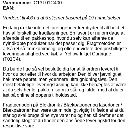
Varenummer:
C13T01C400
EAN:
Vurderet til
4.6
ud af 5 stjerner baseret på
19
anmeldelser
En lang række internet foretagender frembyder til alt held et
hav af forskellige fragtløsninger. En favorit er nu om dage at
afsende til en pakkeshop, hvor du selv kan afhente de
nyindkøbte produkter når det passer dig. Fragtmetoden er
altså ret så fremkommelig, og ofte endvidere den prisbilligste
leveringsmulighed ved køb af Yellow Inkjet Cartrigde
(T01C4).
Du burde lige så vel beslutte dig for at få ordren leveret til
hvor du bor eller til hvor du arbejder. Den bliver jævnligt et
hak mere pebret, men ydermere ultra gnidningsløs. Den
mest betalelige leveringsløsning kan ikke benægtes at være
at du selv henter pakken, som jo står og falder med at du er
tæt på online shoppens tilholdssted.
Fragtperioden på Elektronik / Blækpatroner og lasertoner /
Blækpatroner kan være ualmindeligt vigtig i tilfælde af at du
står og skal bruge dine nye varer nu og her, så derfor er det
sandelig klogt at du finder den anslåede leveringstid for den
respektive vare.