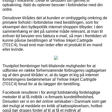
indsigt i vilkårene. Dette er desuden din genvej til
opbakning, ifald du oplever besvær i forbindelse med din
ordre.
Derudover tilrådes det at kunden er omhyggelig omkring de
primære forhold i forbindelse med bestillingen, som for
eksempel den byttepolitik internet shoppen tilbyder. I den
sammenhæng er det på samme måde relevant, at man til
enhver tid bevarer ens faktura e-mail, så man i fremtiden vil
kunne påvise bestillingen af Yellow Inkjet Cartrigde
(T01C4), hvad end man leder efter et produkt til en mand
eller kvinde.
Trustpilot frembringer helt tiltalende muligheder for at
udforske en række forhenværende forbrugeres iagttagelser
og af den grund tilråder vi, at du tager et kig på internet
forretningens bedømmelser af Yellow Inkjet Cartrigde
(T01C4) forud for at du lægger din bestilling.
Facebook resulterer i for øvrigt fuldstændig fordelagtige
metoder til at få indblik i e-firmaets kundetilfredshed.
Desuden ser vi en del online selskaber i Danmark som gør
det muligt at meddele en kritik af købsoplevelsen, hvilket
også bør drages fordel af til at få et indtryk af