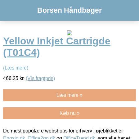
Borsen Håndbøger
Yellow Inkjet Cartrigde
(T01C4)
(Læs mere)
466.25
kr.
(Vis fragtpris)
Læs mere »
Køb nu »
De mest populære webshops for erhverv i øjeblikket er
Engsig.dk
,
Office2go.dk
og
OfficeTrend.dk
, som alle har et