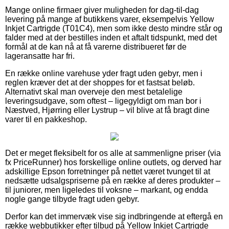
Mange online firmaer giver muligheden for dag-til-dag
levering på mange af butikkens varer, eksempelvis Yellow
Inkjet Cartrigde (T01C4), men som ikke desto mindre står og
falder med at der bestilles inden et aftalt tidspunkt, med det
formål at de kan nå at få varerne distribueret før de
lageransatte har fri.
En række online varehuse yder fragt uden gebyr, men i
reglen kræver det at der shoppes for et fastsat beløb.
Alternativt skal man overveje den mest betalelige
leveringsudgave, som oftest – ligegyldigt om man bor i
Næstved, Hjørring eller Lystrup – vil blive at få bragt dine
varer til en pakkeshop.
Det er meget fleksibelt for os alle at sammenligne priser (via
fx PriceRunner) hos forskellige online outlets, og derved har
adskillige Epson forretninger på nettet været tvunget til at
nedsætte udsalgspriserne på en række af deres produkter –
til juniorer, men ligeledes til voksne – markant, og endda
nogle gange tilbyde fragt uden gebyr.
Derfor kan det immervæk vise sig indbringende at eftergå en
række webbutikker efter tilbud på Yellow Inkjet Cartrigde