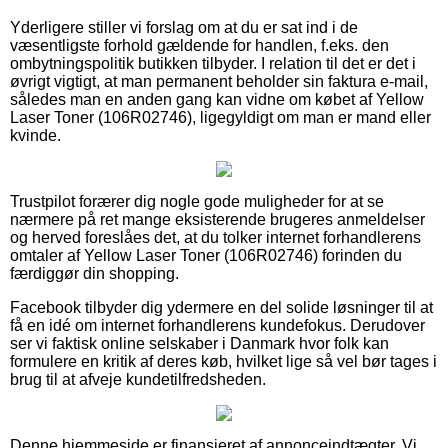
Yderligere stiller vi forslag om at du er sat ind i de
væsentligste forhold gældende for handlen, f.eks. den
ombytningspolitik butikken tilbyder. I relation til det er det i
øvrigt vigtigt, at man permanent beholder sin faktura e-mail,
således man en anden gang kan vidne om købet af Yellow
Laser Toner (106R02746), ligegyldigt om man er mand eller
kvinde.
Trustpilot forærer dig nogle gode muligheder for at se
nærmere på ret mange eksisterende brugeres anmeldelser
og herved foreslåes det, at du tolker internet forhandlerens
omtaler af Yellow Laser Toner (106R02746) forinden du
færdiggør din shopping.
Facebook tilbyder dig ydermere en del solide løsninger til at
få en idé om internet forhandlerens kundefokus. Derudover
ser vi faktisk online selskaber i Danmark hvor folk kan
formulere en kritik af deres køb, hvilket lige så vel bør tages i
brug til at afveje kundetilfredsheden.
Denne hjemmeside er finansieret af annonceindtægter. Vi