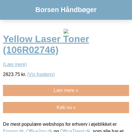
Borsen Håndbøger
Yellow Laser Toner
(106R02746)
(Læs mere)
2823.75
kr.
(Vis fragtpris)
Læs mere »
Køb nu »
De mest populære webshops for erhverv i øjeblikket er
Engsig.dk
,
Office2go.dk
og
OfficeTrend.dk
, som alle har et