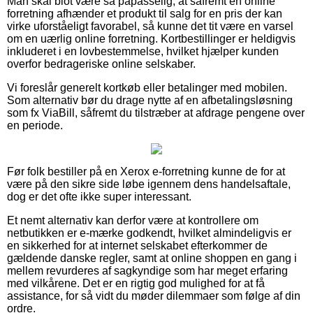
Man skal blot være så påpasselig, at såfremt en online
forretning afhænder et produkt til salg for en pris der kan
virke uforståeligt favorabel, så kunne det tit være en varsel
om en uærlig online forretning. Kortbestillinger er heldigvis
inkluderet i en lovbestemmelse, hvilket hjælper kunden
overfor bedrageriske online selskaber.
Vi foreslår generelt kortkøb eller betalinger med mobilen.
Som alternativ bør du drage nytte af en afbetalingsløsning
som fx ViaBill, såfremt du tilstræber at afdrage pengene over
en periode.
Før folk bestiller på en Xerox e-forretning kunne de for at
være på den sikre side løbe igennem dens handelsaftale,
dog er det ofte ikke super interessant.
Et nemt alternativ kan derfor være at kontrollere om
netbutikken er e-mærke godkendt, hvilket almindeligvis er
en sikkerhed for at internet selskabet efterkommer de
gældende danske regler, samt at online shoppen en gang i
mellem revurderes af sagkyndige som har meget erfaring
med vilkårene. Det er en rigtig god mulighed for at få
assistance, for så vidt du møder dilemmaer som følge af din
ordre.