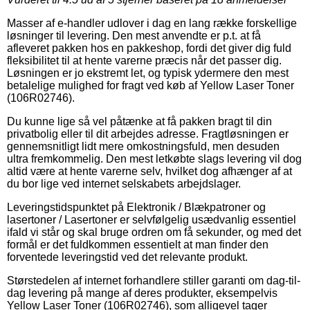
Masser af e-handler udlover i dag en lang række forskellige
løsninger til levering. Den mest anvendte er p.t. at få
afleveret pakken hos en pakkeshop, fordi det giver dig fuld
fleksibilitet til at hente varerne præcis når det passer dig.
Løsningen er jo ekstremt let, og typisk ydermere den mest
betalelige mulighed for fragt ved køb af Yellow Laser Toner
(106R02746).
Du kunne lige så vel påtænke at få pakken bragt til din
privatbolig eller til dit arbejdes adresse. Fragtløsningen er
gennemsnitligt lidt mere omkostningsfuld, men desuden
ultra fremkommelig. Den mest letkøbte slags levering vil dog
altid være at hente varerne selv, hvilket dog afhænger af at
du bor lige ved internet selskabets arbejdslager.
Leveringstidspunktet på Elektronik / Blækpatroner og
lasertoner / Lasertoner er selvfølgelig usædvanlig essentiel
ifald vi står og skal bruge ordren om få sekunder, og med det
formål er det fuldkommen essentielt at man finder den
forventede leveringstid ved det relevante produkt.
Størstedelen af internet forhandlere stiller garanti om dag-til-
dag levering på mange af deres produkter, eksempelvis
Yellow Laser Toner (106R02746), som alligevel tager