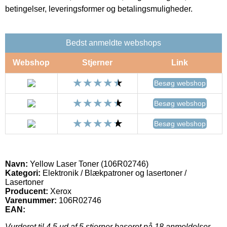
betingelser, leveringsformer og betalingsmuligheder.
Bedst anmeldte webshops
Webshop
Stjerner
Link
Besøg webshop
Besøg webshop
Besøg webshop
Navn:
Yellow Laser Toner (106R02746)
Kategori:
Elektronik / Blækpatroner og lasertoner /
Lasertoner
Producent:
Xerox
Varenummer:
106R02746
EAN:
Vurderet til
4.5
ud af 5 stjerner baseret på
18
anmeldelser