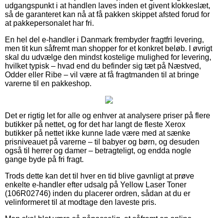
udgangspunkt i at handlen laves inden et givent klokkeslæt,
så de garanteret kan nå at få pakken skippet afsted forud for
at pakkepersonalet har fri.
En hel del e-handler i Danmark frembyder fragtfri levering,
men tit kun såfremt man shopper for et konkret beløb. I øvrigt
skal du udvælge den mindst kostelige mulighed for levering,
hvilket typisk – hvad end du befinder sig tæt på Næstved,
Odder eller Ribe – vil være at få fragtmanden til at bringe
varerne til en pakkeshop.
Det er rigtig let for alle og enhver at analysere priser på flere
butikker på nettet, og for det har langt de fleste Xerox
butikker på nettet ikke kunne lade være med at sænke
prisniveauet på varerne – til babyer og børn, og desuden
også til herrer og damer – betragteligt, og endda nogle
gange byde på fri fragt.
Trods dette kan det til hver en tid blive gavnligt at prøve
enkelte e-handler efter udsalg på Yellow Laser Toner
(106R02746) inden du placerer ordren, sådan at du er
velinformeret til at modtage den laveste pris.