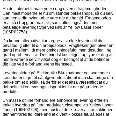
En del internet firmaer yder i dag diverse fragtmuligheder.
Den mest moderne er nu om stunder pakkeshops, så du selv
kan hente din nyindkøbte vare når du har tid. Fragtmetoden
er altså i høj grad praktisk, samt oftest også den mest
betalelige leveringstype ved køb af Yellow Laser Toner
(106R02758).
Du kunne alternativt planlægge at vælge levering til din
privatbolig eller til din arbejdsplads. Fragtløsningen bliver en
gang i mellem lidt mere omkostningsfuld, men desuden i høj
grad uproblematisk. Den mindst kostelige fragttype er dog at
hente varerne selv, hvilket dog er betinget af at du befinder
dig lige ved e-forhandlerens hjemsted.
Leveringstiden på Elektronik / Blækpatroner og lasertoner /
Lasertoner er jo ret så afgørende såfremt man skal bruge din
pakke om et øjeblik, så derfor er det altså væsentligt at du
dobbelttjekker leveringstidspunktet for det pågældende
produkt.
En masse online forhandlere annoncerer levering efter en
enkelt hverdag på flere produkter, eksempelvis Yellow Laser
Toner (106R02758), men husk at det kræver at transaktionen
gennemføres tidligere end et givent klokkeslæt, således at