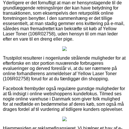
Yderligere er det fornuftigt at man er hensynstagende til de
grundlæggende retningslinjer der kan have betydning for
transaktionen, som eksempelvis den returpolitik online
forretningen benytter. I den sammenhæng er det tillige
essesentielt, at man stadig gemmer ens kvittering på e-mail,
således man fremadrettet kan bekræfte sit køb af Yellow
Laser Toner (106R02758), uden hensyn til om man leder
efter en vare til en dreng eller pige.
Trustpilot resulterer i nogenlunde strålende muligheder for at
efterforske en stor portion nuværende forbrugeres
evalueringer og derved foreslår vi, at du ser nærmere på
online forhandlerens anmeldelser af Yellow Laser Toner
(106R02758) forud for at du færdiggør din shopping.
Facebook frembyder også regulære gunstige muligheder for
at få indsigt i online webshoppens kundefokus. Tilmed ses
nogle online varehuse i Danmark som giver folk mulighed
for at nedfælde en bedømmelse af deres køb, som også må
drages fordel af til vurdering af tidligere kunders oplevelser.
Hjemmesiden er reklamefinansieret. Vi hjælper et hav af e-