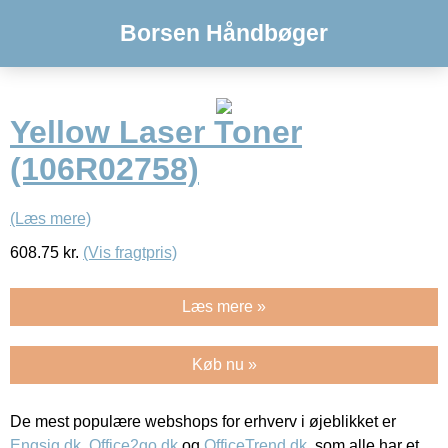
Borsen Håndbøger
Yellow Laser Toner
(106R02758)
(Læs mere)
608.75
kr.
(Vis fragtpris)
Læs mere »
Køb nu »
De mest populære webshops for erhverv i øjeblikket er
Engsig.dk
,
Office2go.dk
og
OfficeTrend.dk
, som alle har et