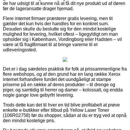
de har udsigt til at kunne nå at få dit nye produkt ud af døren
før de lageransatte drager hjemad.
Flere internet firmaer præsterer gratis levering, men tit
gælder det kun hvis der handles for en konkret sum.
Desuden skulle du beslutte sig for den mindst kostelige
mulighed for levering, hvilket oftest – ligegyldigt om man
opholder sig i København, Vordingborg eller Hadsten – vil
være at få fragtfirmaet til at bringe varerne til et
udleveringssted.
Det er i dag særdeles praktisk for folk at prissammenligne fra
flere webshops, og af den grund har en lang række Xerox
internet forhandlere fundet det uundgåeligt at stampe
priserne på en række af deres produkter – til drenge og
piger, og samtidig til herrer og damer – kolossalt, og endda
nogle gange love gebyrfri levering.
Trods dette kan det til hver en tid blive profitabelt at prøve
enkelte e-butikker efter tilbud på Yellow Laser Toner
(106R02758) før du shopper, sådan at du er tryg ved at opnå
den mindst kostelige pris.