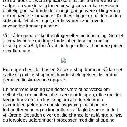
Du bør trods alt være opmærksom på, at ifald en webshop
sælger en vare til salg for en udsalgspris der kan ses som
ufattelig god, så burde det mange gange være et fingerpeg
om en uægte e-forhandler. Kortbestillinger er på den anden
side omfattet af en regel, der forsvarer køber overfor
snydagtige firmaer på nettet.
Vi tilråder generelt kortbetalinger eller mobilbetaling. Som et
alternativ burde du drage fordel af en løsning som for
eksempel ViaBill, for så vidt du higer efter at honorere prisen
over flere uger.
Før nogen bestiller hos en Xerox e-shop bør man sådan set
sætte sig ind i e-shoppens handelsbetingelser, det er dog
gerne en tidskrævende opgave.
En nemmere løsning kan derfor være at bemærke om
netbutikken er medlem af e-mærke ordningen, eftersom det
længe har været en forsikring om at e-forretningen
overholder gældende dansk lovgivning, og at online
forhandleren nu og da kontrolleres af fagfolk som er inde i
vilkårene. Desuden giver det dig chance for at få hjælp, hvis
du forvoldes udfordringer i processen med din shopping.