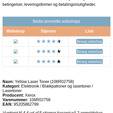
betingelser, leveringsformer og betalingsmuligheder.
Bedst anmeldte webshops
Webshop
Stjerner
Link
Besøg webshop
Besøg webshop
Besøg webshop
Navn:
Yellow Laser Toner (106R02758)
Kategori:
Elektronik / Blækpatroner og lasertoner /
Lasertoner
Producent:
Xerox
Varenummer:
106R02758
EAN:
95205862799
Vurderet til
4.4
ud af 5 stjerner baseret på
2
anmeldelser