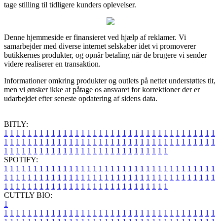
tage stilling til tidligere kunders oplevelser.
Denne hjemmeside er finansieret ved hjælp af reklamer. Vi
samarbejder med diverse internet selskaber idet vi promoverer
butikkernes produkter, og opnår betaling når de brugere vi sender
videre realiserer en transaktion.
Informationer omkring produkter og outlets på nettet understøttes tit,
men vi ønsker ikke at påtage os ansvaret for korrektioner der er
udarbejdet efter seneste opdatering af sidens data.
BITLY:
1
1
1
1
1
1
1
1
1
1
1
1
1
1
1
1
1
1
1
1
1
1
1
1
1
1
1
1
1
1
1
1
1
1
1
1
1
1
1
1
1
1
1
1
1
1
1
1
1
1
1
1
1
1
1
1
1
1
1
1
1
1
1
1
1
1
1
1
1
1
1
1
1
1
1
1
1
1
1
1
1
1
1
1
1
1
1
1
1
1
1
1
1
1
1
1
1
1
1
1
SPOTIFY:
1
1
1
1
1
1
1
1
1
1
1
1
1
1
1
1
1
1
1
1
1
1
1
1
1
1
1
1
1
1
1
1
1
1
1
1
1
1
1
1
1
1
1
1
1
1
1
1
1
1
1
1
1
1
1
1
1
1
1
1
1
1
1
1
1
1
1
1
1
1
1
1
1
1
1
1
1
1
1
1
1
1
1
1
1
1
1
1
1
1
1
1
1
1
1
1
1
1
1
1
CUTTLY BIO:
1
1
1
1
1
1
1
1
1
1
1
1
1
1
1
1
1
1
1
1
1
1
1
1
1
1
1
1
1
1
1
1
1
1
1
1
1