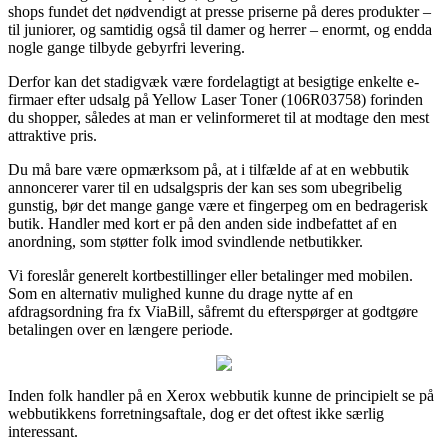
shops fundet det nødvendigt at presse priserne på deres produkter –
til juniorer, og samtidig også til damer og herrer – enormt, og endda
nogle gange tilbyde gebyrfri levering.
Derfor kan det stadigvæk være fordelagtigt at besigtige enkelte e-
firmaer efter udsalg på Yellow Laser Toner (106R03758) forinden
du shopper, således at man er velinformeret til at modtage den mest
attraktive pris.
Du må bare være opmærksom på, at i tilfælde af at en webbutik
annoncerer varer til en udsalgspris der kan ses som ubegribelig
gunstig, bør det mange gange være et fingerpeg om en bedragerisk
butik. Handler med kort er på den anden side indbefattet af en
anordning, som støtter folk imod svindlende netbutikker.
Vi foreslår generelt kortbestillinger eller betalinger med mobilen.
Som en alternativ mulighed kunne du drage nytte af en
afdragsordning fra fx ViaBill, såfremt du efterspørger at godtgøre
betalingen over en længere periode.
Inden folk handler på en Xerox webbutik kunne de principielt se på
webbutikkens forretningsaftale, dog er det oftest ikke særlig
interessant.