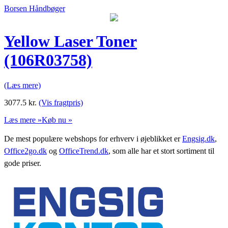
Borsen Håndbøger
Yellow Laser Toner
(106R03758)
(Læs mere)
3077.5
kr.
(Vis fragtpris)
Læs mere »
Køb nu »
De mest populære webshops for erhverv i øjeblikket er
Engsig.dk
,
Office2go.dk
og
OfficeTrend.dk
, som alle har et stort sortiment til
gode priser.