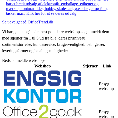
har et bredt udvalg af elektronik, emballage, etiketter og
mærker, kontorartikler, hobby, skolestart, gæstebøger og foto,
tasker m.m. Klik her for at se deres udvalg.
Se udvalget på OfficeTrend.dk
Vi har gennemgået de mest populære webshops og anmeldt dem
med stjerner fra 1 til 5 ud fra bl.a. deres prisniveau,
sortimentstørrelse, kundeservice, brugervenlighed, betingelser,
leveringsformer og betalingsmuligheder.
Bedst anmeldte webshops
Webshop
Stjerner
Link
Besøg
webshop
Besøg
webshop