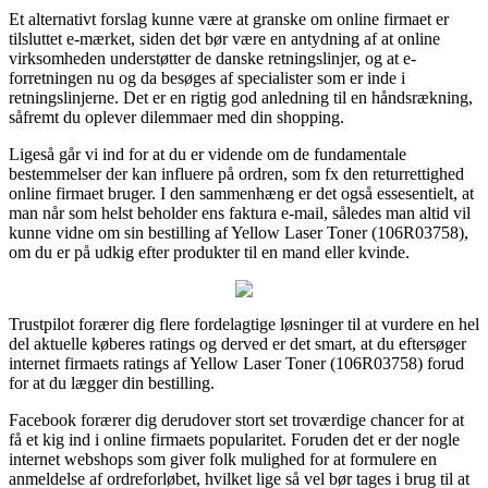
Et alternativt forslag kunne være at granske om online firmaet er
tilsluttet e-mærket, siden det bør være en antydning af at online
virksomheden understøtter de danske retningslinjer, og at e-
forretningen nu og da besøges af specialister som er inde i
retningslinjerne. Det er en rigtig god anledning til en håndsrækning,
såfremt du oplever dilemmaer med din shopping.
Ligeså går vi ind for at du er vidende om de fundamentale
bestemmelser der kan influere på ordren, som fx den returrettighed
online firmaet bruger. I den sammenhæng er det også essesentielt, at
man når som helst beholder ens faktura e-mail, således man altid vil
kunne vidne om sin bestilling af Yellow Laser Toner (106R03758),
om du er på udkig efter produkter til en mand eller kvinde.
Trustpilot forærer dig flere fordelagtige løsninger til at vurdere en hel
del aktuelle køberes ratings og derved er det smart, at du eftersøger
internet firmaets ratings af Yellow Laser Toner (106R03758) forud
for at du lægger din bestilling.
Facebook forærer dig derudover stort set troværdige chancer for at
få et kig ind i online firmaets popularitet. Foruden det er der nogle
internet webshops som giver folk mulighed for at formulere en
anmeldelse af ordreforløbet, hvilket lige så vel bør tages i brug til at