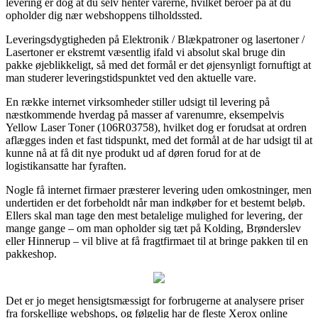
levering er dog at du selv henter varerne, hvilket beroer på at du
opholder dig nær webshoppens tilholdssted.
Leveringsdygtigheden på Elektronik / Blækpatroner og lasertoner /
Lasertoner er ekstremt væsentlig ifald vi absolut skal bruge din
pakke øjeblikkeligt, så med det formål er det øjensynligt fornuftigt at
man studerer leveringstidspunktet ved den aktuelle vare.
En række internet virksomheder stiller udsigt til levering på
næstkommende hverdag på masser af varenumre, eksempelvis
Yellow Laser Toner (106R03758), hvilket dog er forudsat at ordren
aflægges inden et fast tidspunkt, med det formål at de har udsigt til at
kunne nå at få dit nye produkt ud af døren forud for at de
logistikansatte har fyraften.
Nogle få internet firmaer præsterer levering uden omkostninger, men
undertiden er det forbeholdt når man indkøber for et bestemt beløb.
Ellers skal man tage den mest betalelige mulighed for levering, der
mange gange – om man opholder sig tæt på Kolding, Brønderslev
eller Hinnerup – vil blive at få fragtfirmaet til at bringe pakken til en
pakkeshop.
Det er jo meget hensigtsmæssigt for forbrugerne at analysere priser
fra forskellige webshops, og følgelig har de fleste Xerox online