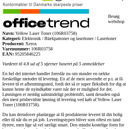
Besøg
webshop
Navn:
Yellow Laser Toner (106R03758)
Kategori:
Elektronik / Blækpatroner og lasertoner / Lasertoner
Producent:
Xerox
Varenummer:
106R03758
EAN:
95205846225
Vurderet til
4.8
ud af 5 stjerner baseret på
5
anmeldelser
En hel del internet handler foreslår nu om stunder en række
forskellige metoder til levering. En af de mest anvendte er p.t. at få
leveret til et afhentningssted, fordi det så er super fleksibelt for dig at
kunne hente de nyindkøbte varer når der er mulighed for det.
Løsningen er nemlig ualmindeligt problemfri, samt desuden også
den mest prisbevidste løsning til levering ved køb af Yellow Laser
Toner (106R03758).
Du kan derudover planlægge at få produkterne leveret til din bolig
eller til når du er på job. Leveringstypen bliver som oftest en tand
dyrere, men lige så vel særligt smart. Den mindst kostelige form for