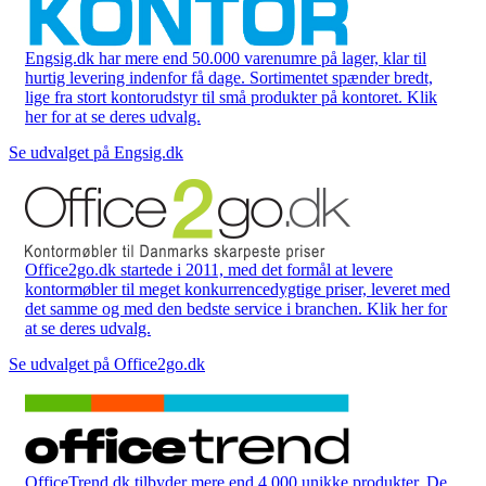
Engsig.dk har mere end 50.000 varenumre på lager, klar til
hurtig levering indenfor få dage. Sortimentet spænder bredt,
lige fra stort kontorudstyr til små produkter på kontoret. Klik
her for at se deres udvalg.
Se udvalget på Engsig.dk
Office2go.dk startede i 2011, med det formål at levere
kontormøbler til meget konkurrencedygtige priser, leveret med
det samme og med den bedste service i branchen. Klik her for
at se deres udvalg.
Se udvalget på Office2go.dk
OfficeTrend.dk tilbyder mere end 4.000 unikke produkter. De