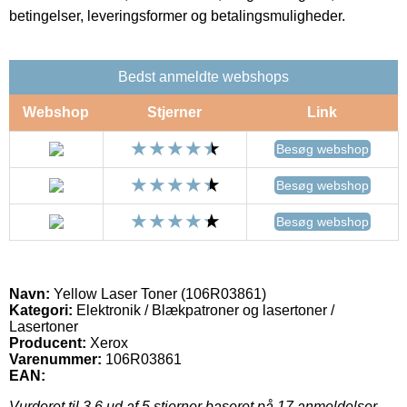
betingelser, leveringsformer og betalingsmuligheder.
Bedst anmeldte webshops
Webshop
Stjerner
Link
Besøg webshop
Besøg webshop
Besøg webshop
Navn:
Yellow Laser Toner (106R03861)
Kategori:
Elektronik / Blækpatroner og lasertoner /
Lasertoner
Producent:
Xerox
Varenummer:
106R03861
EAN:
Vurderet til
3.6
ud af 5 stjerner baseret på
17
anmeldelser