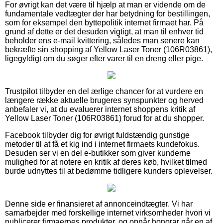
For øvrigt kan det være til hjælp at man er vidende om de
fundamentale vedtægter der har betydning for bestillingen,
som for eksempel den byttepolitik internet firmaet har. På
grund af dette er det desuden vigtigt, at man til enhver tid
beholder ens e-mail kvittering, således man senere kan
bekræfte sin shopping af Yellow Laser Toner (106R03861),
ligegyldigt om du søger efter varer til en dreng eller pige.
Trustpilot tilbyder en del ærlige chancer for at vurdere en
længere række aktuelle brugeres synspunkter og herved
anbefaler vi, at du evaluerer internet shoppens kritik af
Yellow Laser Toner (106R03861) forud for at du shopper.
Facebook tilbyder dig for øvrigt fuldstændig gunstige
metoder til at få et kig ind i internet firmaets kundefokus.
Desuden ser vi en del e-butikker som giver kunderne
mulighed for at notere en kritik af deres køb, hvilket tilmed
burde udnyttes til at bedømme tidligere kunders oplevelser.
Denne side er finansieret af annonceindtægter. Vi har
samarbejder med forskellige internet virksomheder hvori vi
publicerer firmaernes produkter, og opnår honorar når en af