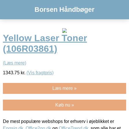
Borsen Håndbøger
Yellow Laser Toner
(106R03861)
(Læs mere)
1343.75
kr.
(Vis fragtpris)
Læs mere »
Køb nu »
De mest populære webshops for erhverv i øjeblikket er
Engsig.dk
,
Office2go.dk
og
OfficeTrend.dk
, som alle har et