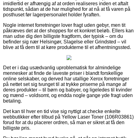
imidlertid er afhængig af at orden realiseres inden et aftalt
tidspunkt, sådan at de har mulighed for at nå at få varen på
posthuset før lagerpersonalet holder fyraften.
Nogle internet forretninger lover fragt uden gebyr, men tit
påkræves det at der shoppes for et konkret beløb. Ellers kan
man udse dig den billigste fragtform, der typisk – om du
befinder sig nær Helsingør, Slagelse eller Grindsted – vil
blive at få dem til at køre produkterne til et afhentningssted.
Det er i dag usædvanlig uproblematisk for almindelige
mennesker at finde de laveste priser i blandt forskellige
online selskaber, og derved har utallige Xerox forretninger
på nettet set sig tvunget til at trykke priserne på mange af
deres produkter – til børn og babyer, og ligeledes til kvinder
og mænd – voldsomt, og endda nogle gange yde fragt uden
betaling.
Det kan til hver en tid vise sig nyttigt at checke enkelte
webbutikker efter tilbud på Yellow Laser Toner (106R03861)
forud for at du placerer ordren, så man er sikret at få den
billigste pris.