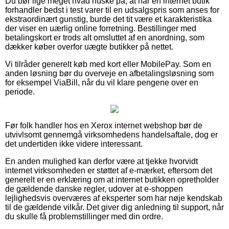
Du bør lige meget hvad huske på, at når en internet butik
forhandler bedst i test varer til en udsalgspris som anses for
ekstraordinært gunstig, burde det tit være et karakteristika
der viser en uærlig online forretning. Bestillinger med
betalingskort er trods alt omsluttet af en anordning, som
dækker køber overfor uægte butikker på nettet.
Vi tilråder generelt køb med kort eller MobilePay. Som en
anden løsning bør du overveje en afbetalingsløsning som
for eksempel ViaBill, når du vil klare pengene over en
periode.
Før folk handler hos en Xerox internet webshop bør de
utvivlsomt gennemgå virksomhedens handelsaftale, dog er
det undertiden ikke videre interessant.
En anden mulighed kan derfor være at tjekke hvorvidt
internet virksomheden er støttet af e-mærket, eftersom det
generelt er en erklæring om at internet butikken opretholder
de gældende danske regler, udover at e-shoppen
lejlighedsvis overværes af eksperter som har nøje kendskab
til de gældende vilkår. Det giver dig anledning til support, når
du skulle få problemstillinger med din ordre.