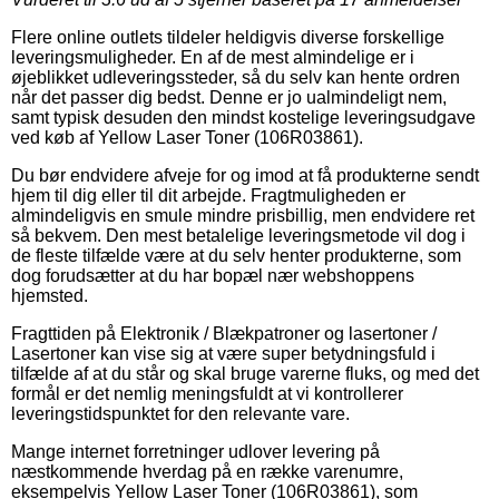
Flere online outlets tildeler heldigvis diverse forskellige
leveringsmuligheder. En af de mest almindelige er i
øjeblikket udleveringssteder, så du selv kan hente ordren
når det passer dig bedst. Denne er jo ualmindeligt nem,
samt typisk desuden den mindst kostelige leveringsudgave
ved køb af Yellow Laser Toner (106R03861).
Du bør endvidere afveje for og imod at få produkterne sendt
hjem til dig eller til dit arbejde. Fragtmuligheden er
almindeligvis en smule mindre prisbillig, men endvidere ret
så bekvem. Den mest betalelige leveringsmetode vil dog i
de fleste tilfælde være at du selv henter produkterne, som
dog forudsætter at du har bopæl nær webshoppens
hjemsted.
Fragttiden på Elektronik / Blækpatroner og lasertoner /
Lasertoner kan vise sig at være super betydningsfuld i
tilfælde af at du står og skal bruge varerne fluks, og med det
formål er det nemlig meningsfuldt at vi kontrollerer
leveringstidspunktet for den relevante vare.
Mange internet forretninger udlover levering på
næstkommende hverdag på en række varenumre,
eksempelvis Yellow Laser Toner (106R03861), som