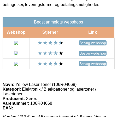
betingelser, leveringsformer og betalingsmuligheder.
Bedst anmeldte webshops
Webshop
Stjerner
Link
Besøg webshop
Besøg webshop
Besøg webshop
Navn:
Yellow Laser Toner (106R04068)
Kategori:
Elektronik / Blækpatroner og lasertoner /
Lasertoner
Producent:
Xerox
Varenummer:
106R04068
EAN:
Vurderet til
3.6
ud af 5 stjerner baseret på
8
anmeldelser