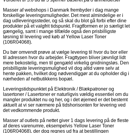
Masser af webshops i Danmark frembyder i dag mange
forskellige leveringsmuligheder. Det mest almindelige er i
dag udleveringssteder, og så skal du blot gå forbi efter dine
produkter på et valgfrit tidspunkt. Fragtformen er jo særligt let
gængelig, samt i mange tilfælde også den prisbilligste
løsning til levering ved køb af Yellow Laser Toner
(106R04068).
Du bør omvendt prøve at vælge levering til hvor du bor eller
til adressen hvor du arbejder. Fragttypen bliver jævnligt lidt
mere bekostelig, men til gengæld virkelig gnidningsløs. Den
prisbilligste leveringsmulighed vil dog altid være selv at
hente pakken, hvilket dog nødvendiggør at du opholder dig i
nærheden af netbutikkens bopæl.
Leveringstidspunktet på Elektronik / Blækpatroner og
lasertoner / Lasertoner er naturligvis vældig essentiel om du
mangler produktet nu og her, og i det øjemed er det bestemt
aktuelt at vi ser nærmere på tidshorisonten for levering ved
det vedkommende produkt.
Masser af outlets på nettet giver 1 dags levering på de fleste
af deres varenumre, eksempelvis Yellow Laser Toner
(106R04068), der dog regnes ud fra at bestillingen