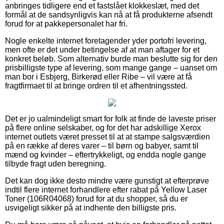
anbringes tidligere end et fastslået klokkeslæt, med det
formål at de sandsynligvis kan nå at få produkterne afsendt
forud for at pakkepersonalet har fri.
Nogle enkelte internet foretagender yder portofri levering,
men ofte er det under betingelse af at man aftager for et
konkret beløb. Som alternativ burde man beslutte sig for den
prisbilligste type af levering, som mange gange – uanset om
man bor i Esbjerg, Birkerød eller Ribe – vil være at få
fragtfirmaet til at bringe ordren til et afhentningssted.
Det er jo ualmindeligt smart for folk at finde de laveste priser
på flere online selskaber, og for det har adskillige Xerox
internet outlets været presset til at at stampe salgsværdien
på en række af deres varer – til børn og babyer, samt til
mænd og kvinder – eftertrykkeligt, og endda nogle gange
tilbyde fragt uden beregning.
Det kan dog ikke desto mindre være gunstigt at efterprøve
indtil flere internet forhandlere efter rabat på Yellow Laser
Toner (106R04068) forud for at du shopper, så du er
usvigeligt sikker på at indhente den billigste pris.