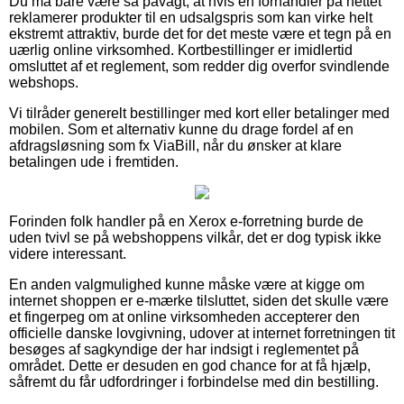
Du må bare være så påvagt, at hvis en forhandler på nettet
reklamerer produkter til en udsalgspris som kan virke helt
ekstremt attraktiv, burde det for det meste være et tegn på en
uærlig online virksomhed. Kortbestillinger er imidlertid
omsluttet af et reglement, som redder dig overfor svindlende
webshops.
Vi tilråder generelt bestillinger med kort eller betalinger med
mobilen. Som et alternativ kunne du drage fordel af en
afdragsløsning som fx ViaBill, når du ønsker at klare
betalingen ude i fremtiden.
Forinden folk handler på en Xerox e-forretning burde de
uden tvivl se på webshoppens vilkår, det er dog typisk ikke
videre interessant.
En anden valgmulighed kunne måske være at kigge om
internet shoppen er e-mærke tilsluttet, siden det skulle være
et fingerpeg om at online virksomheden accepterer den
officielle danske lovgivning, udover at internet forretningen tit
besøges af sagkyndige der har indsigt i reglementet på
området. Dette er desuden en god chance for at få hjælp,
såfremt du får udfordringer i forbindelse med din bestilling.