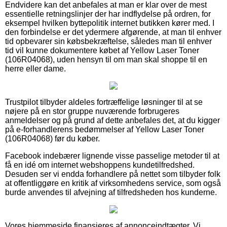
Endvidere kan det anbefales at man er klar over de mest
essentielle retningslinjer der har indflydelse på ordren, for
eksempel hvilken byttepolitik internet butikken kører med. I
den forbindelse er det ydermere afgørende, at man til enhver
tid opbevarer sin købsbekræftelse, således man til enhver
tid vil kunne dokumentere købet af Yellow Laser Toner
(106R04068), uden hensyn til om man skal shoppe til en
herre eller dame.
Trustpilot tilbyder aldeles fortræffelige løsninger til at se
nøjere på en stor gruppe nuværende forbrugeres
anmeldelser og på grund af dette anbefales det, at du kigger
på e-forhandlerens bedømmelser af Yellow Laser Toner
(106R04068) før du køber.
Facebook indebærer lignende visse passelige metoder til at
få en idé om internet webshoppens kundetilfredshed.
Desuden ser vi endda forhandlere på nettet som tilbyder folk
at offentliggøre en kritik af virksomhedens service, som også
burde anvendes til afvejning af tilfredsheden hos kunderne.
Vores hjemmeside finansieres af annonceindtægter. Vi