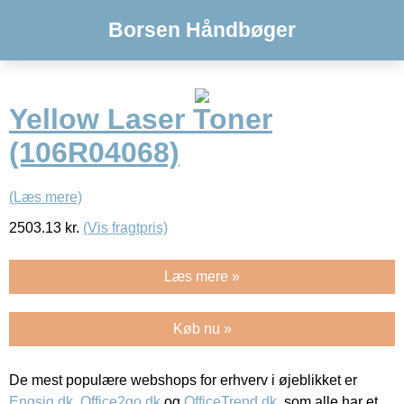
Borsen Håndbøger
Yellow Laser Toner
(106R04068)
(Læs mere)
2503.13
kr.
(Vis fragtpris)
Læs mere »
Køb nu »
De mest populære webshops for erhverv i øjeblikket er
Engsig.dk
,
Office2go.dk
og
OfficeTrend.dk
, som alle har et