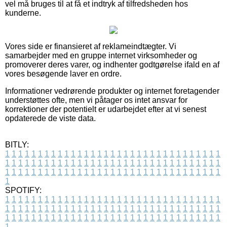
vel må bruges til at få et indtryk af tilfredsheden hos
kunderne.
Vores side er finansieret af reklameindtægter. Vi
samarbejder med en gruppe internet virksomheder og
promoverer deres varer, og indhenter godtgørelse ifald en af
vores besøgende laver en ordre.
Informationer vedrørende produkter og internet foretagender
understøttes ofte, men vi påtager os intet ansvar for
korrektioner der potentielt er udarbejdet efter at vi senest
opdaterede de viste data.
BITLY:
1
1
1
1
1
1
1
1
1
1
1
1
1
1
1
1
1
1
1
1
1
1
1
1
1
1
1
1
1
1
1
1
1
1
1
1
1
1
1
1
1
1
1
1
1
1
1
1
1
1
1
1
1
1
1
1
1
1
1
1
1
1
1
1
1
1
1
1
1
1
1
1
1
1
1
1
1
1
1
1
1
1
1
1
1
1
1
1
1
1
1
1
1
1
1
1
1
1
1
1
SPOTIFY:
1
1
1
1
1
1
1
1
1
1
1
1
1
1
1
1
1
1
1
1
1
1
1
1
1
1
1
1
1
1
1
1
1
1
1
1
1
1
1
1
1
1
1
1
1
1
1
1
1
1
1
1
1
1
1
1
1
1
1
1
1
1
1
1
1
1
1
1
1
1
1
1
1
1
1
1
1
1
1
1
1
1
1
1
1
1
1
1
1
1
1
1
1
1
1
1
1
1
1
1