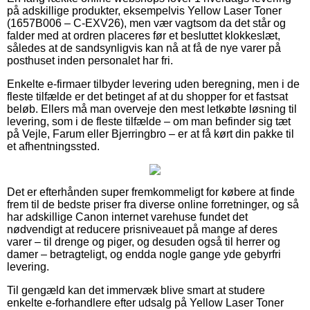
på adskillige produkter, eksempelvis Yellow Laser Toner
(1657B006 – C-EXV26), men vær vagtsom da det står og
falder med at ordren placeres før et besluttet klokkeslæt,
således at de sandsynligvis kan nå at få de nye varer på
posthuset inden personalet har fri.
Enkelte e-firmaer tilbyder levering uden beregning, men i de
fleste tilfælde er det betinget af at du shopper for et fastsat
beløb. Ellers må man overveje den mest letkøbte løsning til
levering, som i de fleste tilfælde – om man befinder sig tæt
på Vejle, Farum eller Bjerringbro – er at få kørt din pakke til
et afhentningssted.
Det er efterhånden super fremkommeligt for købere at finde
frem til de bedste priser fra diverse online forretninger, og så
har adskillige Canon internet varehuse fundet det
nødvendigt at reducere prisniveauet på mange af deres
varer – til drenge og piger, og desuden også til herrer og
damer – betragteligt, og endda nogle gange yde gebyrfri
levering.
Til gengæld kan det immervæk blive smart at studere
enkelte e-forhandlere efter udsalg på Yellow Laser Toner