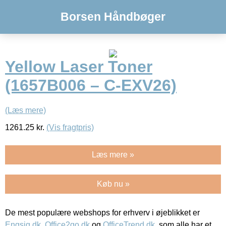
Borsen Håndbøger
Yellow Laser Toner
(1657B006 – C-EXV26)
(Læs mere)
1261.25
kr.
(Vis fragtpris)
Læs mere »
Køb nu »
De mest populære webshops for erhverv i øjeblikket er
Engsig.dk
,
Office2go.dk
og
OfficeTrend.dk
, som alle har et