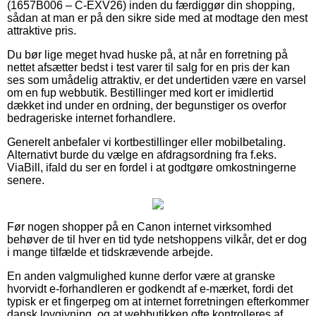
(1657B006 – C-EXV26) inden du færdiggør din shopping,
sådan at man er på den sikre side med at modtage den mest
attraktive pris.
Du bør lige meget hvad huske på, at når en forretning på
nettet afsætter bedst i test varer til salg for en pris der kan
ses som umådelig attraktiv, er det undertiden være en varsel
om en fup webbutik. Bestillinger med kort er imidlertid
dækket ind under en ordning, der begunstiger os overfor
bedrageriske internet forhandlere.
Generelt anbefaler vi kortbestillinger eller mobilbetaling.
Alternativt burde du vælge en afdragsordning fra f.eks.
ViaBill, ifald du ser en fordel i at godtgøre omkostningerne
senere.
Før nogen shopper på en Canon internet virksomhed
behøver de til hver en tid tyde netshoppens vilkår, det er dog
i mange tilfælde et tidskrævende arbejde.
En anden valgmulighed kunne derfor være at granske
hvorvidt e-forhandleren er godkendt af e-mærket, fordi det
typisk er et fingerpeg om at internet forretningen efterkommer
dansk lovgivning, og at webbutikken ofte kontrolleres af