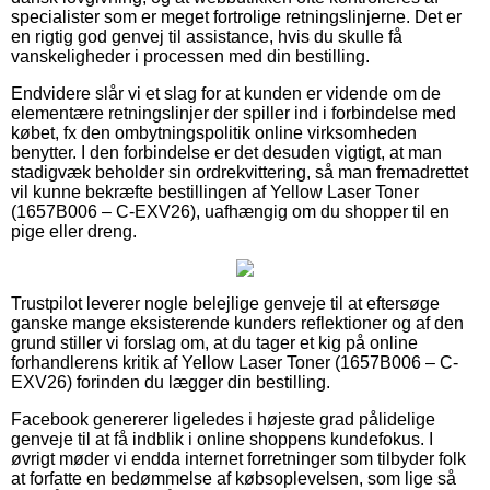
specialister som er meget fortrolige retningslinjerne. Det er
en rigtig god genvej til assistance, hvis du skulle få
vanskeligheder i processen med din bestilling.
Endvidere slår vi et slag for at kunden er vidende om de
elementære retningslinjer der spiller ind i forbindelse med
købet, fx den ombytningspolitik online virksomheden
benytter. I den forbindelse er det desuden vigtigt, at man
stadigvæk beholder sin ordrekvittering, så man fremadrettet
vil kunne bekræfte bestillingen af Yellow Laser Toner
(1657B006 – C-EXV26), uafhængig om du shopper til en
pige eller dreng.
Trustpilot leverer nogle belejlige genveje til at eftersøge
ganske mange eksisterende kunders reflektioner og af den
grund stiller vi forslag om, at du tager et kig på online
forhandlerens kritik af Yellow Laser Toner (1657B006 – C-
EXV26) forinden du lægger din bestilling.
Facebook genererer ligeledes i højeste grad pålidelige
genveje til at få indblik i online shoppens kundefokus. I
øvrigt møder vi endda internet forretninger som tilbyder folk
at forfatte en bedømmelse af købsoplevelsen, som lige så