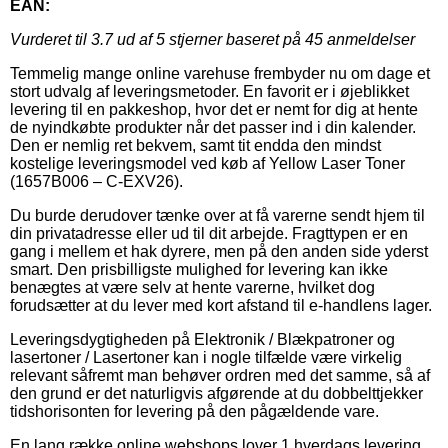
EAN:
Vurderet til
3.7
ud af 5 stjerner baseret på
45
anmeldelser
Temmelig mange online varehuse frembyder nu om dage et
stort udvalg af leveringsmetoder. En favorit er i øjeblikket
levering til en pakkeshop, hvor det er nemt for dig at hente
de nyindkøbte produkter når det passer ind i din kalender.
Den er nemlig ret bekvem, samt tit endda den mindst
kostelige leveringsmodel ved køb af Yellow Laser Toner
(1657B006 – C-EXV26).
Du burde derudover tænke over at få varerne sendt hjem til
din privatadresse eller ud til dit arbejde. Fragttypen er en
gang i mellem et hak dyrere, men på den anden side yderst
smart. Den prisbilligste mulighed for levering kan ikke
benægtes at være selv at hente varerne, hvilket dog
forudsætter at du lever med kort afstand til e-handlens lager.
Leveringsdygtigheden på Elektronik / Blækpatroner og
lasertoner / Lasertoner kan i nogle tilfælde være virkelig
relevant såfremt man behøver ordren med det samme, så af
den grund er det naturligvis afgørende at du dobbelttjekker
tidshorisonten for levering på den pågældende vare.
En lang række online webshops lover 1 hverdags levering