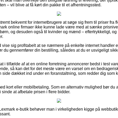
vt skal man overveje den billigste løsning til levering, der typi
n – vil blive at få kørt din pakke til et afhentningssted.
remt bekvemt for internetbrugere at søge sig frem til priser fra f
Lexmark online firmaer ikke kunne lade være med at sænke prisni
g børn, og desuden også til kvinder og mænd – eftertrykkeligt, 
r.
d vise sig profitabelt at se nærmere på enkelte internet handler e
r du gennemfører din bestilling, således at du er usvigeligt sik
t i tilfælde af at en online forretning annoncerer bedst i test var
lende, så kan det for det meste være en varsel om en bedragerisk 
 side dækket ind under en foranstaltning, som redder dig som 
med kort eller mobilbetaling. Som en alternativ mulighed bør du 
 i sinde at afbetale prisen i flere bidder.
Lexmark e-butik behøver man i virkeligheden kigge på webbutikk
ssant.