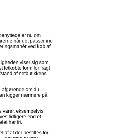
 benyttede er nu om
varerne når det passer ind
everingsmanér ved køb af
muligheden viser sig som
letkøbte form for fragt
fstand af netbutikkens
ig afgørende om du
 man kigger nærmere på
es varer, eksempelvis
es tidligere end et
et har fri.
 af at der bestilles for