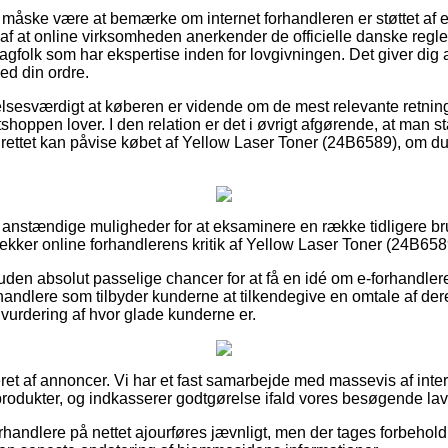
måske være at bemærke om internet forhandleren er støttet af e
af at online virksomheden anerkender de officielle danske regler,
agfolk som har ekspertise inden for lovgivningen. Det giver dig a
ed din ordre.
elsesværdigt at køberen er vidende om de mest relevante retnings
etshoppen lover. I den relation er det i øvrigt afgørende, at man 
drettet kan påvise købet af Yellow Laser Toner (24B6589), om du
id anstændige muligheder for at eksaminere en række tidligere br
tjekker online forhandlerens kritik af Yellow Laser Toner (24B6589
en absolut passelige chancer for at få en idé om e-forhandler
andlere som tilbyder kunderne at tilkendegive en omtale af der
 vurdering af hvor glade kunderne er.
et af annoncer. Vi har et fast samarbejde med massevis af intern
rodukter, og indkasserer godtgørelse ifald vores besøgende lav
handlere på nettet ajourføres jævnligt, men der tages forbehold f