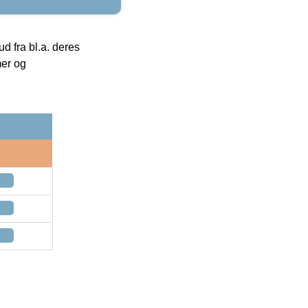
 fra bl.a. deres
mer og