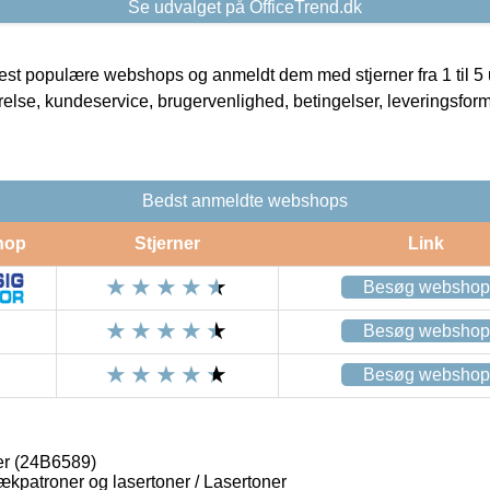
Se udvalget på OfficeTrend.dk
t populære webshops og anmeldt dem med stjerner fra 1 til 5 ud
rrelse, kundeservice, brugervenlighed, betingelser, leveringsfor
Bedst anmeldte webshops
hop
Stjerner
Link
Besøg webshop
Besøg webshop
Besøg webshop
er (24B6589)
lækpatroner og lasertoner / Lasertoner