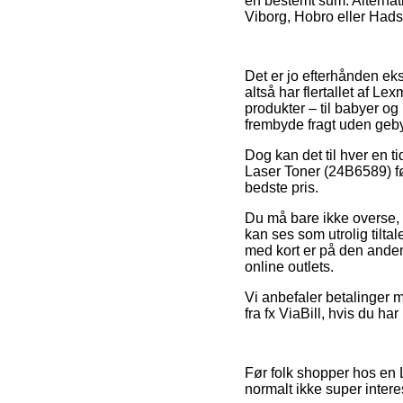
en bestemt sum. Alternati
Viborg, Hobro eller Hadste
Det er jo efterhånden ekst
altså har flertallet af 
produkter – til babyer o
frembyde fragt uden geby
Dog kan det til hver en ti
Laser Toner (24B6589) fø
bedste pris.
Du må bare ikke overse, a
kan ses som utrolig tilta
med kort er på den anden
online outlets.
Vi anbefaler betalinger 
fra fx ViaBill, hvis du har
Før folk shopper hos en 
normalt ikke super intere