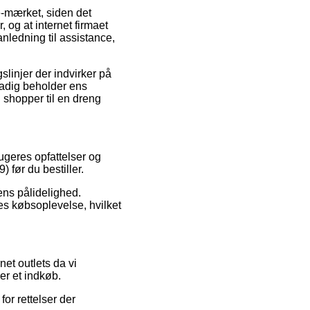
-mærket, siden det
 og at internet firmaet
nledning til assistance,
linjer der indvirker på
stadig beholder ens
 shopper til en dreng
ugeres opfattelser og
) før du bestiller.
ens pålidelighed.
es købsoplevelse, hvilket
et outlets da vi
er et indkøb.
or rettelser der