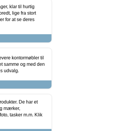
, klar til hurtig
edt, lige fra stort
er for at se deres
evere kontormøbler til
 det samme og med den
es udvalg.
rodukter. De har et
og mærker,
foto, tasker m.m. Klik