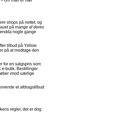
sk – om man er nær
lere shops på nettet, og
veauet på mange af deres
og endda nogle gange
fter tilbud på Yellow
ker på at modtage den
er for en salgspris som
e-butik. Bestillinger
køber imod uærlige
anvende et afdragstilbud
ens regler, det er dog