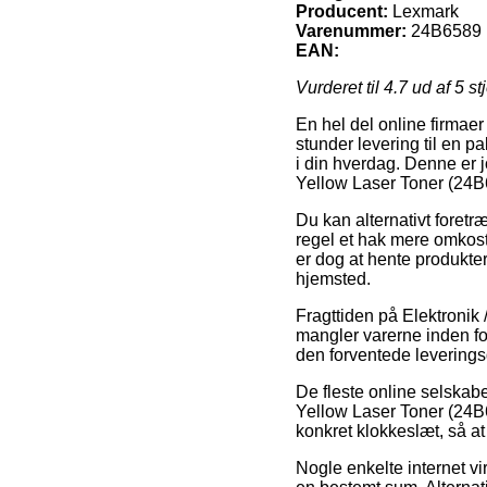
Producent:
Lexmark
Varenummer:
24B6589
EAN:
Vurderet til
4.7
ud af 5 st
En hel del online firmaer
stunder levering til en p
i din hverdag. Denne er j
Yellow Laser Toner (24B
Du kan alternativt foretræ
regel et hak mere omkost
er dog at hente produkter
hjemsted.
Fragttiden på Elektronik
mangler varerne inden fo
den forventede leverings
De fleste online selskabe
Yellow Laser Toner (24B6
konkret klokkeslæt, så at 
Nogle enkelte internet vi