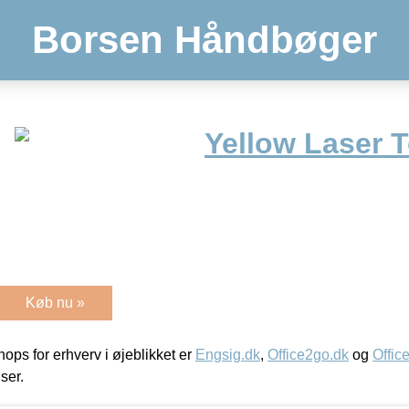
Borsen Håndbøger
Yellow Laser 
Køb nu »
ps for erhverv i øjeblikket er
Engsig.dk
,
Office2go.dk
og
Offic
iser.