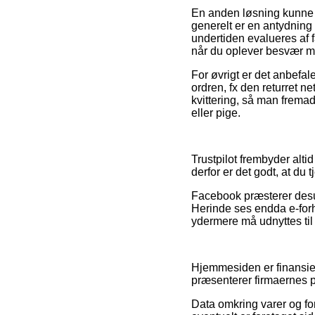
En anden løsning kunne 
generelt er en antydning 
undertiden evalueres af f
når du oplever besvær m
For øvrigt er det anbefal
ordren, fx den returret n
kvittering, så man frema
eller pige.
Trustpilot frembyder alt
derfor er det godt, at du 
Facebook præsterer desud
Herinde ses endda e-forh
ydermere må udnyttes til
Hjemmesiden er finansier
præsenterer firmaernes p
Data omkring varer og for