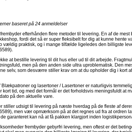
jerner baseret på
24
anmeldelser
 frembyder efterhånden flere metoder til levering. En af de mest
akkeshop, fordi det så er super fleksibelt for dig at kunne hente 
o vældig praktisk, og i mange tilfælde ligeledes den billigste l
6589).
kke at bestille levering til dit hus eller ud til dit arbejde. Fragt
ningsfuld, men på den anden side ultra uproblematisk. Den mest 
ne selv, som desværre stiller krav om at du opholder dig i kort a
 / Blækpatroner og lasertoner / Lasertoner er naturligvis temmel
r kort tid, og med det formål er det forholdsvis meningsfuldt at
dato på den aktuelle vare.
r stiller udsigt til levering på næste hverdag på de fleste af der
589), men vær opmærksom på at det regnes ud fra at ordren lav
de garanteret kan nå at få pakken klargjort inden logistikpersonal
rksomheder frembyder gebyrfri levering, men oftest er det betinget