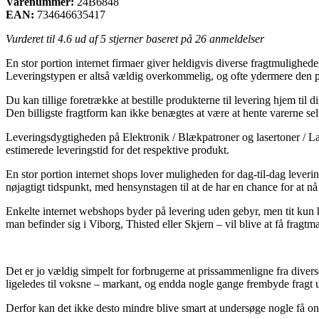
Varenummer:
24B6848
EAN:
734646635417
Vurderet til
4.6
ud af 5 stjerner baseret på
26
anmeldelser
En stor portion internet firmaer giver heldigvis diverse fragtmuligheder.
Leveringstypen er altså vældig overkommelig, og ofte ydermere den p
Du kan tillige foretrække at bestille produkterne til levering hjem ti
Den billigste fragtform kan ikke benægtes at være at hente varerne selv
Leveringsdygtigheden på Elektronik / Blækpatroner og lasertoner / Laser
estimerede leveringstid for det respektive produkt.
En stor portion internet shops lover muligheden for dag-til-dag leveri
nøjagtigt tidspunkt, med hensynstagen til at de har en chance for at nå a
Enkelte internet webshops byder på levering uden gebyr, men tit kun hv
man befinder sig i Viborg, Thisted eller Skjern – vil blive at få fragtman
Det er jo vældig simpelt for forbrugerne at prissammenligne fra divers
ligeledes til voksne – markant, og endda nogle gange frembyde fragt 
Derfor kan det ikke desto mindre blive smart at undersøge nogle få onli