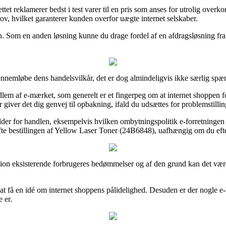
et reklamerer bedst i test varer til en pris som anses for utrolig overk
lov, hvilket garanterer kunden overfor uægte internet selskaber.
en. Som en anden løsning kunne du drage fordel af en afdragsløsning fra
gennemløbe dens handelsvilkår, det er dog almindeligvis ikke særlig sp
 af e-mærket, som generelt er et fingerpeg om at internet shoppen fors
 giver det dig genvej til opbakning, ifald du udsættes for problemstillin
lder for handlen, eksempelvis hvilken ombytningspolitik e-forretningen h
fte bestillingen af Yellow Laser Toner (24B6848), uafhængig om du efte
portion eksisterende forbrugeres bedømmelser og af den grund kan det vær
t få en idé om internet shoppens pålidelighed. Desuden er der nogle e-b
 er.