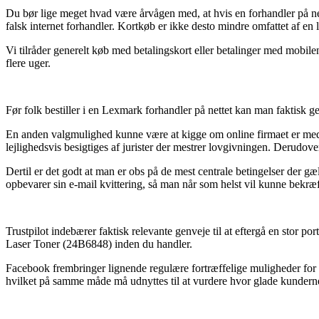
Du bør lige meget hvad være årvågen med, at hvis en forhandler på nett
falsk internet forhandler. Kortkøb er ikke desto mindre omfattet af en 
Vi tilråder generelt køb med betalingskort eller betalinger med mobil
flere uger.
Før folk bestiller i en Lexmark forhandler på nettet kan man faktisk 
En anden valgmulighed kunne være at kigge om online firmaet er medlem
lejlighedsvis besigtiges af jurister der mestrer lovgivningen. Derudover
Dertil er det godt at man er obs på de mest centrale betingelser der gæ
opbevarer sin e-mail kvittering, så man når som helst vil kunne bekræ
Trustpilot indebærer faktisk relevante genveje til at eftergå en stor 
Laser Toner (24B6848) inden du handler.
Facebook frembringer lignende regulære fortræffelige muligheder for a
hvilket på samme måde må udnyttes til at vurdere hvor glade kunderne