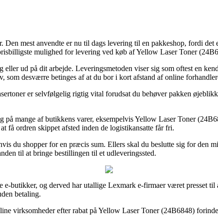
 Den mest anvendte er nu til dags levering til en pakkeshop, fordi det er 
risbilligste mulighed for levering ved køb af Yellow Laser Toner (24B
l dig eller ud på dit arbejde. Leveringsmetoden viser sig som oftest en
, som desværre betinges af at du bor i kort afstand af online forhandler
toner er selvfølgelig rigtig vital forudsat du behøver pakken øjeblikkel
ng på mange af butikkens varer, eksempelvis Yellow Laser Toner (24B6848
t få ordren skippet afsted inden de logistikansatte får fri.
is du shopper for en præcis sum. Ellers skal du beslutte sig for den mi
den til at bringe bestillingen til et udleveringssted.
e e-butikker, og derved har utallige Lexmark e-firmaer været presset til
uden betaling.
ne virksomheder efter rabat på Yellow Laser Toner (24B6848) forinden du 