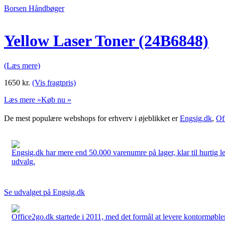
Borsen Håndbøger
Yellow Laser Toner (24B6848)
(Læs mere)
1650
kr.
(Vis fragtpris)
Læs mere »
Køb nu »
De mest populære webshops for erhverv i øjeblikket er
Engsig.dk
,
Of
Engsig.dk har mere end 50.000 varenumre på lager, klar til hurtig lev
udvalg.
Se udvalget på Engsig.dk
Office2go.dk startede i 2011, med det formål at levere kontormøbler