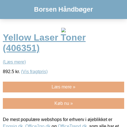
Borsen Håndbøger
Yellow Laser Toner
(406351)
(Læs mere)
892.5
kr.
(Vis fragtpris)
Læs mere »
Køb nu »
De mest populære webshops for erhverv i øjeblikket er
Engsig.dk
,
Office2go.dk
og
OfficeTrend.dk
, som alle har et