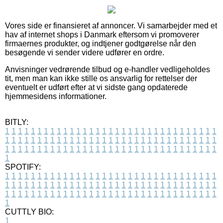
Vores side er finansieret af annoncer. Vi samarbejder med et
hav af internet shops i Danmark eftersom vi promoverer
firmaernes produkter, og indtjener godtgørelse når den
besøgende vi sender videre udfører en ordre.
Anvisninger vedrørende tilbud og e-handler vedligeholdes
tit, men man kan ikke stille os ansvarlig for rettelser der
eventuelt er udført efter at vi sidste gang opdaterede
hjemmesidens informationer.
BITLY:
1
1
1
1
1
1
1
1
1
1
1
1
1
1
1
1
1
1
1
1
1
1
1
1
1
1
1
1
1
1
1
1
1
1
1
1
1
1
1
1
1
1
1
1
1
1
1
1
1
1
1
1
1
1
1
1
1
1
1
1
1
1
1
1
1
1
1
1
1
1
1
1
1
1
1
1
1
1
1
1
1
1
1
1
1
1
1
1
1
1
1
1
1
1
1
1
1
1
1
1
SPOTIFY:
1
1
1
1
1
1
1
1
1
1
1
1
1
1
1
1
1
1
1
1
1
1
1
1
1
1
1
1
1
1
1
1
1
1
1
1
1
1
1
1
1
1
1
1
1
1
1
1
1
1
1
1
1
1
1
1
1
1
1
1
1
1
1
1
1
1
1
1
1
1
1
1
1
1
1
1
1
1
1
1
1
1
1
1
1
1
1
1
1
1
1
1
1
1
1
1
1
1
1
1
CUTTLY BIO:
1