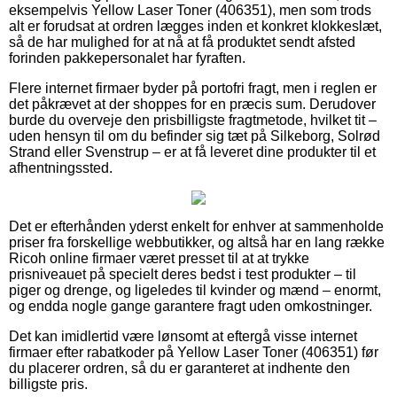
eksempelvis Yellow Laser Toner (406351), men som trods
alt er forudsat at ordren lægges inden et konkret klokkeslæt,
så de har mulighed for at nå at få produktet sendt afsted
forinden pakkepersonalet har fyraften.
Flere internet firmaer byder på portofri fragt, men i reglen er
det påkrævet at der shoppes for en præcis sum. Derudover
burde du overveje den prisbilligste fragtmetode, hvilket tit –
uden hensyn til om du befinder sig tæt på Silkeborg, Solrød
Strand eller Svenstrup – er at få leveret dine produkter til et
afhentningssted.
Det er efterhånden yderst enkelt for enhver at sammenholde
priser fra forskellige webbutikker, og altså har en lang række
Ricoh online firmaer været presset til at at trykke
prisniveauet på specielt deres bedst i test produkter – til
piger og drenge, og ligeledes til kvinder og mænd – enormt,
og endda nogle gange garantere fragt uden omkostninger.
Det kan imidlertid være lønsomt at eftergå visse internet
firmaer efter rabatkoder på Yellow Laser Toner (406351) før
du placerer ordren, så du er garanteret at indhente den
billigste pris.