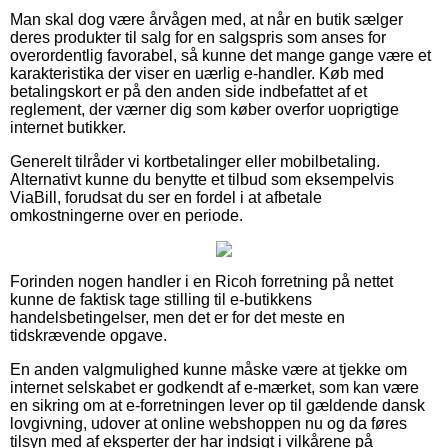
Man skal dog være årvågen med, at når en butik sælger
deres produkter til salg for en salgspris som anses for
overordentlig favorabel, så kunne det mange gange være et
karakteristika der viser en uærlig e-handler. Køb med
betalingskort er på den anden side indbefattet af et
reglement, der værner dig som køber overfor uoprigtige
internet butikker.
Generelt tilråder vi kortbetalinger eller mobilbetaling.
Alternativt kunne du benytte et tilbud som eksempelvis
ViaBill, forudsat du ser en fordel i at afbetale
omkostningerne over en periode.
Forinden nogen handler i en Ricoh forretning på nettet
kunne de faktisk tage stilling til e-butikkens
handelsbetingelser, men det er for det meste en
tidskrævende opgave.
En anden valgmulighed kunne måske være at tjekke om
internet selskabet er godkendt af e-mærket, som kan være
en sikring om at e-forretningen lever op til gældende dansk
lovgivning, udover at online webshoppen nu og da føres
tilsyn med af eksperter der har indsigt i vilkårene på