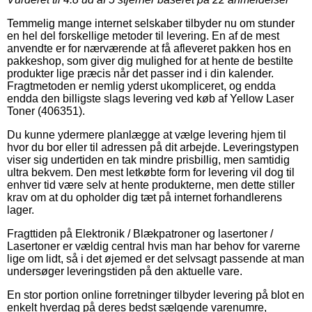
Temmelig mange internet selskaber tilbyder nu om stunder
en hel del forskellige metoder til levering. En af de mest
anvendte er for nærværende at få afleveret pakken hos en
pakkeshop, som giver dig mulighed for at hente de bestilte
produkter lige præcis når det passer ind i din kalender.
Fragtmetoden er nemlig yderst ukompliceret, og endda
endda den billigste slags levering ved køb af Yellow Laser
Toner (406351).
Du kunne ydermere planlægge at vælge levering hjem til
hvor du bor eller til adressen på dit arbejde. Leveringstypen
viser sig undertiden en tak mindre prisbillig, men samtidig
ultra bekvem. Den mest letkøbte form for levering vil dog til
enhver tid være selv at hente produkterne, men dette stiller
krav om at du opholder dig tæt på internet forhandlerens
lager.
Fragttiden på Elektronik / Blækpatroner og lasertoner /
Lasertoner er vældig central hvis man har behov for varerne
lige om lidt, så i det øjemed er det selvsagt passende at man
undersøger leveringstiden på den aktuelle vare.
En stor portion online forretninger tilbyder levering på blot en
enkelt hverdag på deres bedst sælgende varenumre,