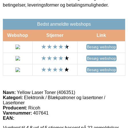
betingelser, leveringsformer og betalingsmuligheder.
Bedst anmeldte webshops
Webshop
Stjerner
Link
Besøg webshop
Besøg webshop
Besøg webshop
Navn:
Yellow Laser Toner (406351)
Kategori:
Elektronik / Blækpatroner og lasertoner /
Lasertoner
Producent:
Ricoh
Varenummer:
407641
EAN:
Vurderet til
4.8
ud af 5 stjerner baseret på
22
anmeldelser