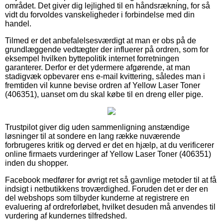
området. Det giver dig lejlighed til en håndsrækning, for så
vidt du forvoldes vanskeligheder i forbindelse med din
handel.
Tilmed er det anbefalelsesværdigt at man er obs på de
grundlæggende vedtægter der influerer på ordren, som for
eksempel hvilken byttepolitik internet forretningen
garanterer. Derfor er det ydermere afgørende, at man
stadigvæk opbevarer ens e-mail kvittering, således man i
fremtiden vil kunne bevise ordren af Yellow Laser Toner
(406351), uanset om du skal købe til en dreng eller pige.
Trustpilot giver dig uden sammenligning anstændige
løsninger til at sondere en lang række nuværende
forbrugeres kritik og derved er det en hjælp, at du verificerer
online firmaets vurderinger af Yellow Laser Toner (406351)
inden du shopper.
Facebook medfører for øvrigt ret så gavnlige metoder til at få
indsigt i netbutikkens troværdighed. Foruden det er der en
del webshops som tilbyder kunderne at registrere en
evaluering af ordreforløbet, hvilket desuden må anvendes til
vurdering af kundernes tilfredshed.