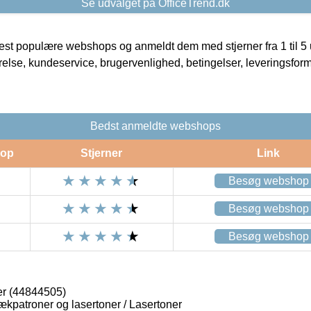
Se udvalget på OfficeTrend.dk
t populære webshops og anmeldt dem med stjerner fra 1 til 5 ud
rrelse, kundeservice, brugervenlighed, betingelser, leveringsfor
Bedst anmeldte webshops
op
Stjerner
Link
Besøg webshop
Besøg webshop
Besøg webshop
er (44844505)
lækpatroner og lasertoner / Lasertoner