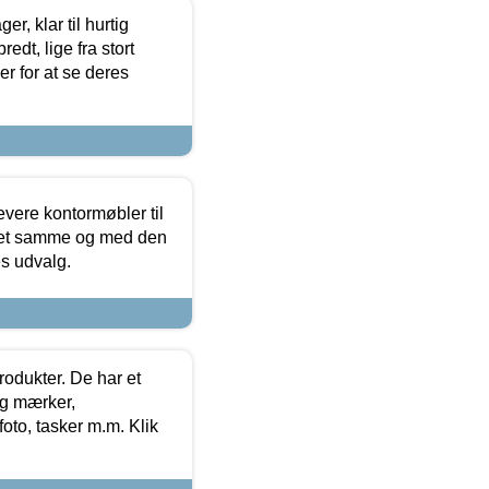
, klar til hurtig
edt, lige fra stort
er for at se deres
evere kontormøbler til
 det samme og med den
es udvalg.
rodukter. De har et
og mærker,
foto, tasker m.m. Klik