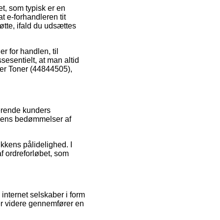
t, som typisk er en
t e-forhandleren tit
tte, ifald du udsættes
r for handlen, til
esentielt, at man altid
ser Toner (44844505),
sterende kunders
ppens bedømmelser af
kkens pålidelighed. I
af ordreforløbet, som
internet selskaber i form
der videre gennemfører en