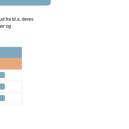
 fra bl.a. deres
mer og