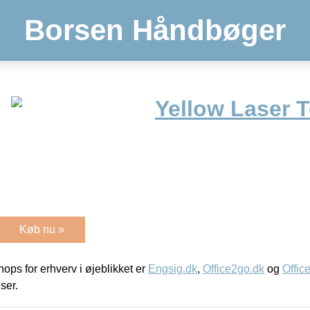
Borsen Håndbøger
Yellow Laser 
Køb nu »
ps for erhverv i øjeblikket er
Engsig.dk
,
Office2go.dk
og
Offic
iser.