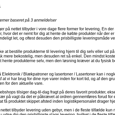
5
jerner baseret på
3
anmeldelser
ger på nettet tilbyder i vore dage flere former for levering. En de
r, hvor det er nemt for dig at hente de købte produkter når der er
deligt let, og oftest desuden den prisbilligste leveringsmåde v
at bestille produkterne til levering hjem til dig selv eller ud p
k mere bekostelig, men desuden ret så enkel. Den mindst kosteli
 at hente produkterne selv, men den løsning kræver at du fysisk 
lektronik / Blækpatroner og lasertoner / Lasertoner kan i nogle
at vi har brug for dine nye varer inden for kort tid, og af den gru
en for den aktuelle vare.
bshops tilsiger dag-til-dag fragt på deres favorit produkter, e
r på vagt da det er påkrævet at ordren gennemføres forud for et
t få produktet skippet afsted inden logistikpersonalet drager h
nettet tilbyder levering uden gebyr, men i de fleste tilfælde kun 
 udse dig den prisbilligste slags levering, hvilket i de fleste ti