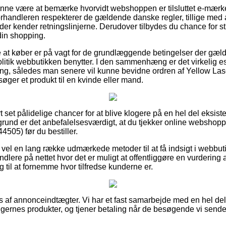
nne være at bemærke hvorvidt webshoppen er tilsluttet e-mærke
orhandleren respekterer de gældende danske regler, tillige med a
 kender retningslinjerne. Derudover tilbydes du chance for stø
din shopping.
ke at køber er på vagt for de grundlæggende betingelser der gælde
litik webbutikken benytter. I den sammenhæng er det virkelig ess
ring, således man senere vil kunne bevidne ordren af Yellow La
øger et produkt til en kvinde eller mand.
ort set pålidelige chancer for at blive klogere på en hel del eksi
grund er det anbefalelsesværdigt, at du tjekker online websho
505) før du bestiller.
 vel en lang række udmærkede metoder til at få indsigt i webbuti
ndlere på nettet hvor det er muligt at offentliggøre en vurdering 
 til at fornemme hvor tilfredse kunderne er.
s af annonceindtægter. Vi har et fast samarbejde med en hel del 
ningernes produkter, og tjener betaling når de besøgende vi sen