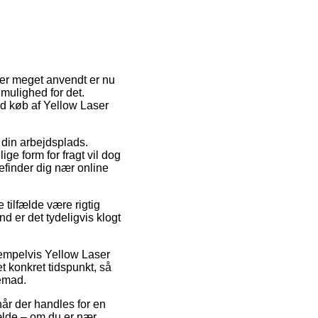
r er meget anvendt er nu
 mulighed for det.
ed køb af Yellow Laser
å din arbejdsplads.
ge form for fragt vil dog
befinder dig nær online
 tilfælde være rigtig
nd er det tydeligvis klogt
ksempelvis Yellow Laser
 konkret tidspunkt, så
jemad.
når der handles for en
lfælde – om du er nær