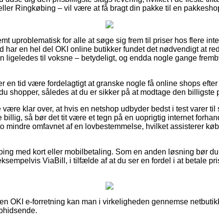
ller Ringkøbing – vil være at få bragt din pakke til en pakkesho
t uproblematisk for alle at søge sig frem til priser hos flere inte
 har en hel del OKI online butikker fundet det nødvendigt at re
men ligeledes til voksne – betydeligt, og endda nogle gange frem
ver en tid være fordelagtigt at granske nogle få online shops eft
u shopper, således at du er sikker på at modtage den billigste p
være klar over, at hvis en netshop udbyder bedst i test varer til
illig, så bør det tit være et tegn på en uoprigtig internet forhan
sto mindre omfavnet af en lovbestemmelse, hvilket assisterer kø
pping med kort eller mobilbetaling. Som en anden løsning bør du
sempelvis ViaBill, i tilfælde af at du ser en fordel i at betale p
 en OKI e-forretning kan man i virkeligheden gennemse netbutikk
ophidsende.