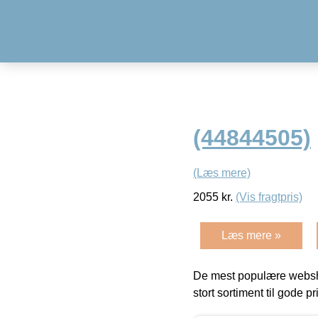
(44844505)
(Læs mere)
2055
kr.
(Vis fragtpris)
Læs mere »
De mest populære websho
stort sortiment til gode pr