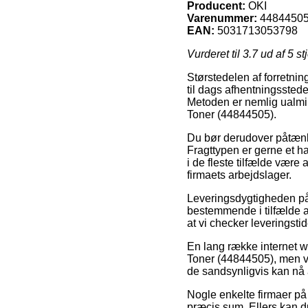
Producent:
OKI
Varenummer:
4484450
EAN:
5031713053798
Vurderet til
3.7
ud af 5 st
Størstedelen af forretnin
til dags afhentningsstede
Metoden er nemlig ualmin
Toner (44844505).
Du bør derudover påtænke 
Fragttypen er gerne et ha
i de fleste tilfælde være
firmaets arbejdslager.
Leveringsdygtigheden på E
bestemmende i tilfælde af 
at vi checker leveringstid
En lang række internet we
Toner (44844505), men væ
de sandsynligvis kan nå a
Nogle enkelte firmaer på 
præcis sum. Ellers kan du