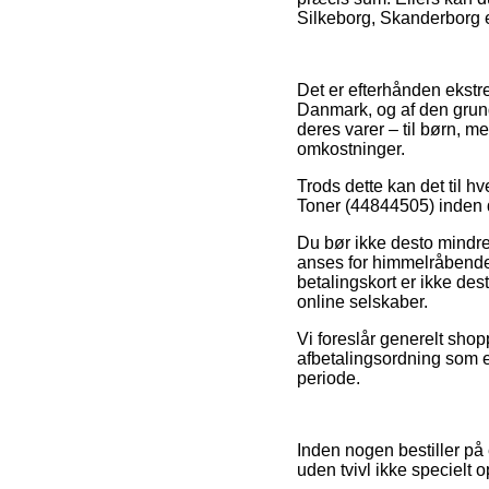
Silkeborg, Skanderborg e
Det er efterhånden ekstrem
Danmark, og af den grund
deres varer – til børn, 
omkostninger.
Trods dette kan det til h
Toner (44844505) inden d
Du bør ikke desto mindre 
anses for himmelråbende b
betalingskort er ikke de
online selskaber.
Vi foreslår generelt sho
afbetalingsordning som ek
periode.
Inden nogen bestiller på
uden tvivl ikke specielt 