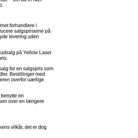
p.
rnet forhandlere i
ducere salgspriserne på
byde levering uden
er udsalg på Yellow Laser
ris.
 salg for en salgspris som
dler. Bestillinger med
beren overfor uærlige
 benytte en
risen over en længere
ens vilkår, det er dog