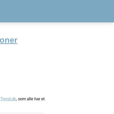
Toner
eTrend.dk
, som alle har et