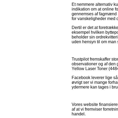
Et nemmere alternativ ku
indikation om at online f
gennemses af fagmænd der
for vanskeligheder med 
Dertil er det at foretræk
eksempel hvilken byttepo
beholder sin ordrekvitte
uden hensyn til om man s
Trustpilot fremskaffer st
observationer og af den 
Yellow Laser Toner (44844
Facebook leverer lige så
øvrigt ser vi mange forha
ydermere kan tages i brug
Vores website finansiere
af at vi fremviser forret
handel.