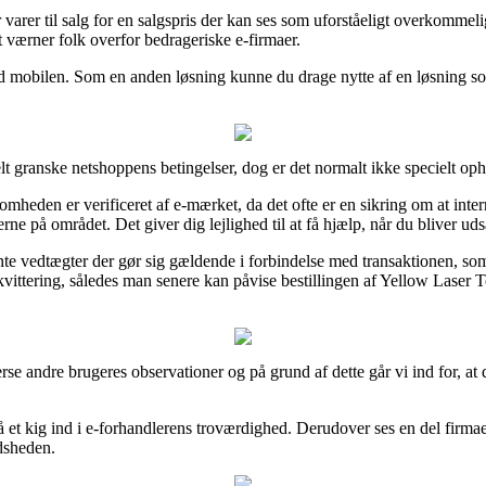
 varer til salg for en salgspris der kan ses som uforståeligt overkommeli
t værner folk overfor bedrageriske e-firmaer.
ed mobilen. Som en anden løsning kunne du drage nytte af en løsning som
lt granske netshoppens betingelser, dog er det normalt ikke specielt op
eden er verificeret af e-mærket, da det ofte er en sikring om at internet
erne på området. Det giver dig lejlighed til at få hjælp, når du bliver ud
ante vedtægter der gør sig gældende i forbindelse med transaktionen, som
 kvittering, således man senere kan påvise bestillingen af Yellow Lase
verse andre brugeres observationer og på grund af dette går vi ind for,
 et kig ind i e-forhandlerens troværdighed. Derudover ses en del firmae
edsheden.