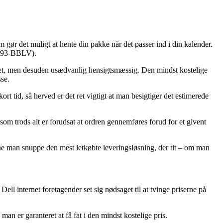
om gør det muligt at hente din pakke når det passer ind i din kalender.
 (593-BBLV).
ebret, men desuden usædvanlig hensigtsmæssig. Den mindst kostelige
sse.
t tid, så herved er det ret vigtigt at man besigtiger det estimerede
m trods alt er forudsat at ordren gennemføres forud for et givent
nne man snuppe den mest letkøbte leveringsløsning, der tit – om man
ell internet foretagender set sig nødsaget til at tvinge priserne på
an er garanteret at få fat i den mindst kostelige pris.