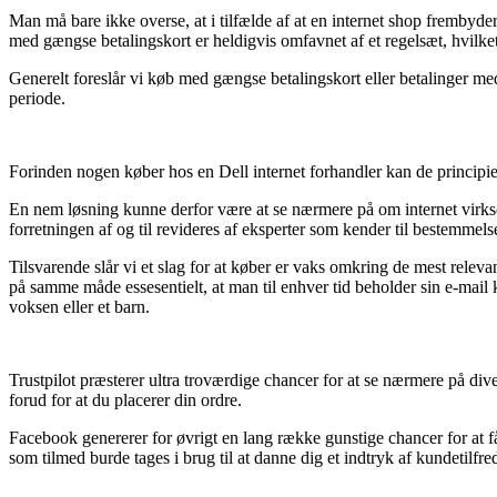
Man må bare ikke overse, at i tilfælde af at en internet shop frembyder
med gængse betalingskort er heldigvis omfavnet af et regelsæt, hvilke
Generelt foreslår vi køb med gængse betalingskort eller betalinger m
periode.
Forinden nogen køber hos en Dell internet forhandler kan de principie
En nem løsning kunne derfor være at se nærmere på om internet virksomh
forretningen af og til revideres af eksperter som kender til bestemmels
Tilsvarende slår vi et slag for at køber er vaks omkring de mest relev
på samme måde essesentielt, at man til enhver tid beholder sin e-mail
voksen eller et barn.
Trustpilot præsterer ultra troværdige chancer for at se nærmere på di
forud for at du placerer din ordre.
Facebook genererer for øvrigt en lang række gunstige chancer for at få
som tilmed burde tages i brug til at danne dig et indtryk af kundetilfr