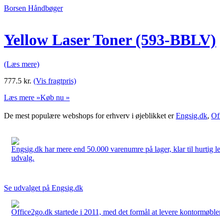
Borsen Håndbøger
Yellow Laser Toner (593-BBLV)
(Læs mere)
777.5
kr.
(Vis fragtpris)
Læs mere »
Køb nu »
De mest populære webshops for erhverv i øjeblikket er
Engsig.dk
,
Of
Engsig.dk har mere end 50.000 varenumre på lager, klar til hurtig lev
udvalg.
Se udvalget på Engsig.dk
Office2go.dk startede i 2011, med det formål at levere kontormøbler