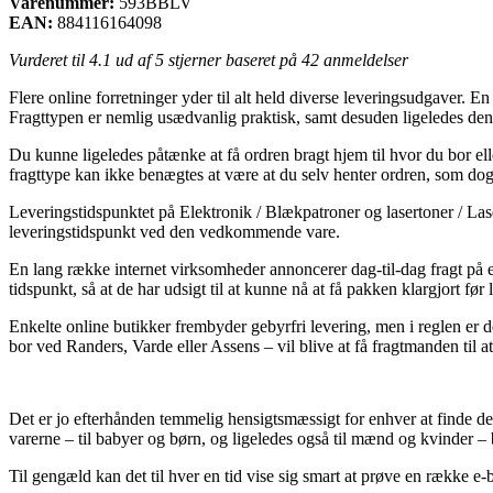
Varenummer:
593BBLV
EAN:
884116164098
Vurderet til
4.1
ud af 5 stjerner baseret på
42
anmeldelser
Flere online forretninger yder til alt held diverse leveringsudgaver. En
Fragttypen er nemlig usædvanlig praktisk, samt desuden ligeledes d
Du kunne ligeledes påtænke at få ordren bragt hjem til hvor du bor el
fragttype kan ikke benægtes at være at du selv henter ordren, som dog 
Leveringstidspunktet på Elektronik / Blækpatroner og lasertoner / Lase
leveringstidspunkt ved den vedkommende vare.
En lang række internet virksomheder annoncerer dag-til-dag fragt på 
tidspunkt, så at de har udsigt til at kunne nå at få pakken klargjort før 
Enkelte online butikker frembyder gebyrfri levering, men i reglen er 
bor ved Randers, Varde eller Assens – vil blive at få fragtmanden til at
Det er jo efterhånden temmelig hensigtsmæssigt for enhver at finde de b
varerne – til babyer og børn, og ligeledes også til mænd og kvinder – 
Til gengæld kan det til hver en tid vise sig smart at prøve en række e-