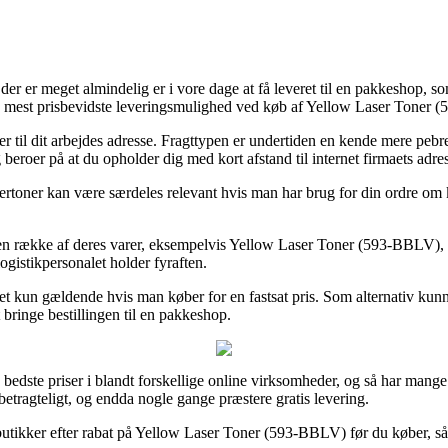
 der er meget almindelig er i vore dage at få leveret til en pakkeshop, s
en mest prisbevidste leveringsmulighed ved køb af Yellow Laser Toner
ler til dit arbejdes adresse. Fragttypen er undertiden en kende mere p
beroer på at du opholder dig med kort afstand til internet firmaets adre
rtoner kan være særdeles relevant hvis man har brug for din ordre om kor
en række af deres varer, eksempelvis Yellow Laser Toner (593-BBLV), so
logistikpersonalet holder fyraften.
det kun gældende hvis man køber for en fastsat pris. Som alternativ ku
 bringe bestillingen til en pakkeshop.
edste priser i blandt forskellige online virksomheder, og så har mange D
betragteligt, og endda nogle gange præstere gratis levering.
butikker efter rabat på Yellow Laser Toner (593-BBLV) før du køber, så m