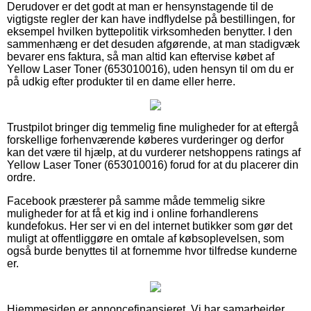
Derudover er det godt at man er hensynstagende til de
vigtigste regler der kan have indflydelse på bestillingen, for
eksempel hvilken byttepolitik virksomheden benytter. I den
sammenhæng er det desuden afgørende, at man stadigvæk
bevarer ens faktura, så man altid kan eftervise købet af
Yellow Laser Toner (653010016), uden hensyn til om du er
på udkig efter produkter til en dame eller herre.
Trustpilot bringer dig temmelig fine muligheder for at eftergå
forskellige forhenværende køberes vurderinger og derfor
kan det være til hjælp, at du vurderer netshoppens ratings af
Yellow Laser Toner (653010016) forud for at du placerer din
ordre.
Facebook præsterer på samme måde temmelig sikre
muligheder for at få et kig ind i online forhandlerens
kundefokus. Her ser vi en del internet butikker som gør det
muligt at offentliggøre en omtale af købsoplevelsen, som
også burde benyttes til at fornemme hvor tilfredse kunderne
er.
Hjemmesiden er annoncefinansieret. Vi har samarbejder