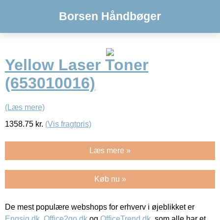
Borsen Håndbøger
Yellow Laser Toner
(653010016)
(Læs mere)
1358.75
kr.
(Vis fragtpris)
Læs mere »
Køb nu »
De mest populære webshops for erhverv i øjeblikket er
Engsig.dk
,
Office2go.dk
og
OfficeTrend.dk
, som alle har et