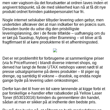
men vær vagtsom da det forudsætter at ordren laves inden et
angivent tidspunkt, så de med sikkerhed kan nå at få dit nye
produkt ordnet forinden pakkepersonalet har fri.
Nogle internet selskaber tilbyder levering uden gebyr, men
undertiden afkræver det at man indkøber for en præcis sum.
Desuden burde du udse dig den prisbilligste
leveringsløsning, der i de fleste tilfælde – uafhængig om du
er tæt på Taastrup, Nyborg eller Bramming – vil blive at få
fragtfirmaet til at køre produkterne til et afhentningssted.
Det er ret problemfrit for forbrugerne at sammenligne priser
(via fx PriceRunner) i blandt diverse internet shops, og
derved har langt de fleste UTAX netshops været nødt til at
presse udsalgspriserne på deres produkter – til piger og
drenge, og samtidig til voksne – drastisk, og endda nogle
gange byde på levering uden omkostninger.
Derfor kan det til hver en tid være lønnende at kigge forbi et
par forskellige e-handler efter rabatkoder på Yellow Laser
Toner (653010016) forinden du gennemfører din handel,
sådan at man er sikker på at indhente den bedste pris.