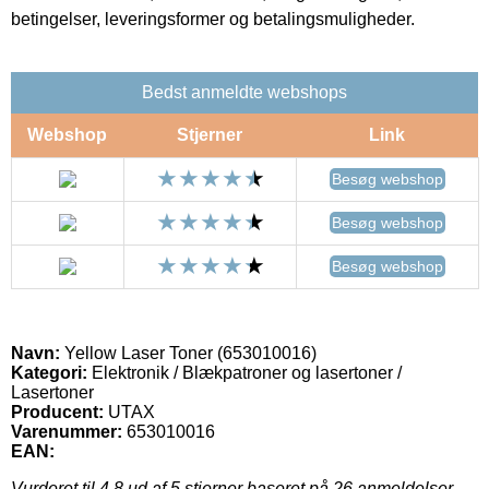
betingelser, leveringsformer og betalingsmuligheder.
Bedst anmeldte webshops
Webshop
Stjerner
Link
Besøg webshop
Besøg webshop
Besøg webshop
Navn:
Yellow Laser Toner (653010016)
Kategori:
Elektronik / Blækpatroner og lasertoner /
Lasertoner
Producent:
UTAX
Varenummer:
653010016
EAN:
Vurderet til
4.8
ud af 5 stjerner baseret på
26
anmeldelser