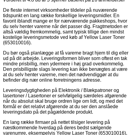
De fleste internet virksomheder tildeler på nuværende
tidspunkt en lang række forskellige leveringsmidler. En
favorit iblandt mange er for nærværende pakkeshops, hvor
du selv henter varerne når det passer dig. Fragtmetoden er
altså vældig fremkommelig, samt typisk tillige den mindst
kostelige leveringsmetode ved køb af Yellow Laser Toner
(653010016).
Du bør også planlægge at få varerne bragt hjem til dig eller
ud på dit arbejde. Leveringsformen bliver som oftest en tak
mindre prisbillig, men ydermere i høj grad overkommelig.
Den prisbilligste slags levering kan ikke benægtes at være
at du selv henter varerne, men det nødvendiggør at du
befinder dig nær online forretningens adresse.
Leveringsdygtigheden på Elektronik / Blækpatroner og
lasertoner / Lasertoner er selvfølgelig særdeles afgørende
når du absolut skal bruge ordren lige om lidt, og med det
formål er det relativt afgørende at du ser den anslåede
leveringsdato på det pågældende produkt.
En lang række firmaer på nettet tilsiger levering på
næstkommende hverdag på deres bedst sælgende
varenumre, eksempelvis Yellow Laser Toner (653010016),