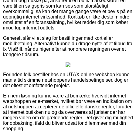
Du må dog huske på, at såfremt en butik markedsfører en
vare til en salgspris som kan ses som uforståeligt
overkommelig, så kan det mange gange være et bevis på en
uoprigtig internet virksomhed. Kortkøb er ikke desto mindre
omsluttet af en foranstaltning, hvilket redder dig som køber
imod fup internet outlets.
Generelt slår vi et slag for bestillinger med kort eller
mobilbetaling. Alternativt kunne du drage nytte af et tilbud fra
fx ViaBill, når du higer efter at honorere regningen over et
længere tidsrum.
Forinden folk bestiller hos en UTAX online webshop kunne
man altid skimme netshoppens handelsbetingelser, dog er
det oftest et omfattende projekt.
En nem løsning kunne være at bemærke hvorvidt internet
webshoppen er e-mærket, hvilket bør være en indikation om
at netshoppen accepterer de officielle danske regler, foruden
at internet butikken nu og da overværes af jurister der har
megen viden om de gældende regler. Det giver dig mulighed
for opbakning, ifald du bliver udsat for dilemmaer med din
shopping.