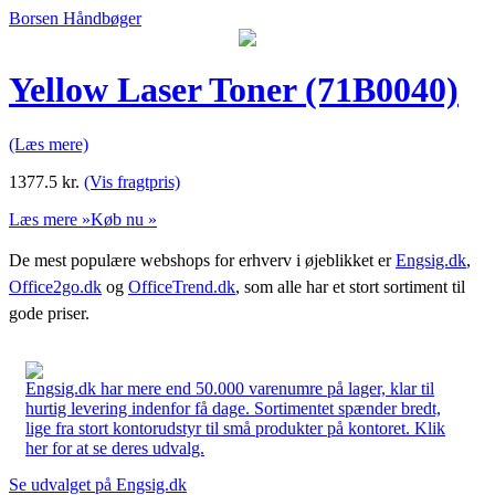
Borsen Håndbøger
Yellow Laser Toner (71B0040)
(Læs mere)
1377.5
kr.
(Vis fragtpris)
Læs mere »
Køb nu »
De mest populære webshops for erhverv i øjeblikket er
Engsig.dk
,
Office2go.dk
og
OfficeTrend.dk
, som alle har et stort sortiment til
gode priser.
Engsig.dk har mere end 50.000 varenumre på lager, klar til
hurtig levering indenfor få dage. Sortimentet spænder bredt,
lige fra stort kontorudstyr til små produkter på kontoret. Klik
her for at se deres udvalg.
Se udvalget på Engsig.dk