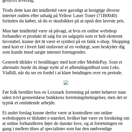
gebyrfri levering.
Trods dette kan det imidlertid være gavnligt at besigtige diverse
internet outlets efter udsalg på Yellow Laser Toner (71B0040)
forinden du køber, så du er skudsikker på at opnå den laveste pris.
Man bør imidlertid være så påvagt, at hvis en online webshop
forhandler et produkt til salg for en salgspris som er helt ekstremt
favorabel, kunne det tit være et symbol på en falsk e-shop. Shopping
med kort er i hvert fald omfavnet af en vedtægt, som beskytter dig
som kunde imod uægte internet foretagender.
Generelt tilråder vi bestillinger med kort eller MobilePay. Som et
alternativ burde du drage nytte af et afbetalingstilbud som f.eks.
ViaBill, når du ser en fordel i at klare betalingen over en periode.
Før folk bestiller hos en Lexmark forretning på nettet behøver man
uden tvivl gennemlæse butikkens forretningsbetingelser, men det er
typisk et omfattende arbejde.
Et andet forslag kunne derfor være at kontrollere om online
webshoppen er tilsluttet e-mærket, hvilket bør være en forsikring om
at online forhandleren føjer de danske love, og at forretningen en
gang i mellem tilses af specialister som har den nødvendige