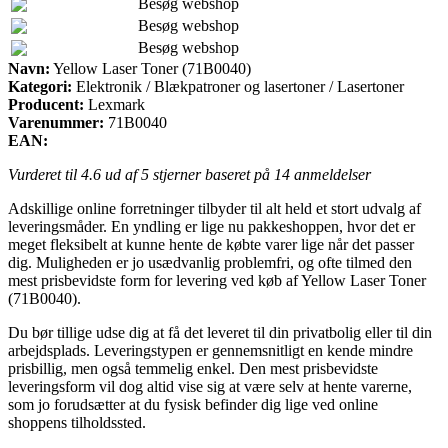
Besøg webshop
Besøg webshop
Besøg webshop
Navn:
Yellow Laser Toner (71B0040)
Kategori:
Elektronik / Blækpatroner og lasertoner / Lasertoner
Producent:
Lexmark
Varenummer:
71B0040
EAN:
Vurderet til
4.6
ud af 5 stjerner baseret på
14
anmeldelser
Adskillige online forretninger tilbyder til alt held et stort udvalg af
leveringsmåder. En yndling er lige nu pakkeshoppen, hvor det er
meget fleksibelt at kunne hente de købte varer lige når det passer
dig. Muligheden er jo usædvanlig problemfri, og ofte tilmed den
mest prisbevidste form for levering ved køb af Yellow Laser Toner
(71B0040).
Du bør tillige udse dig at få det leveret til din privatbolig eller til din
arbejdsplads. Leveringstypen er gennemsnitligt en kende mindre
prisbillig, men også temmelig enkel. Den mest prisbevidste
leveringsform vil dog altid vise sig at være selv at hente varerne,
som jo forudsætter at du fysisk befinder dig lige ved online
shoppens tilholdssted.