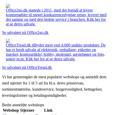
Office2go.dk startede i 2011, med det formål at levere
kontormøbler til meget konkurrencedygtige priser, leveret med
det samme og med den bedste service i branchen. Klik her for
at se deres udvalg.
Se udvalget på Office2go.dk
OfficeTrend.dk tilbyder mere end 4.000 unikke produkter. De
har et bredt udvalg af elektronik, emballage, etiketter og
mærker, kontorartikler, hobby, skolestart, gæstebøger og foto,
tasker m.m. Klik her for at se deres udvalg.
Se udvalget på OfficeTrend.dk
Vi har gennemgået de mest populære webshops og anmeldt dem
med stjerner fra 1 til 5 ud fra bl.a. deres prisniveau,
sortimentstørrelse, kundeservice, brugervenlighed, betingelser,
leveringsformer og betalingsmuligheder.
Bedst anmeldte webshops
Webshop
Stjerner
Link