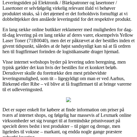
Leveringstiden på Elektronik / Blækpatroner og lasertoner /
Lasertoner er selvfølgelig virkelig relevant ifald vi behøver
produktet straks, så i det øjemed er det forholdsvis fornuftigt at vi
dobbelttjekker den anslåede leveringstid for det respektive produkt.
En lang række online butikker reklamerer med muligheden for dag-
til-dag levering på en lang række af deres varer, eksempelvis Yellow
Laser Toner (71B0040), men det er påkrævet at der bestilles inden et
givent tidspunkt, således at de højst sandsynligt kan nå at få ordren
hen til fragtfirmaet forinden de logistikansatte drager hjemad.
Visse internet webshops byder på levering uden beregning, men
typisk gælder det kun hvis der bestilles for et konkret beløb.
Derudover skulle du foretrække den mest prisbevidste
leveringsmulighed, som tit – ligegyldigt om man er ved Aarhus,
Birkerød eller Ribe – vil blive at få fragtfirmaet til at bringe varerne
til et udleveringssted.
Det er super enkelt for købere at finde information om priser på
tværs af internet shops, og følgelig har massevis af Lexmark online
virksomheder set sig tvunget til at formindske prisniveauet på
specielt deres bedst i test produkter – til piger og drenge, men
ligeledes til voksne – markant, og endda nogle gange præstere