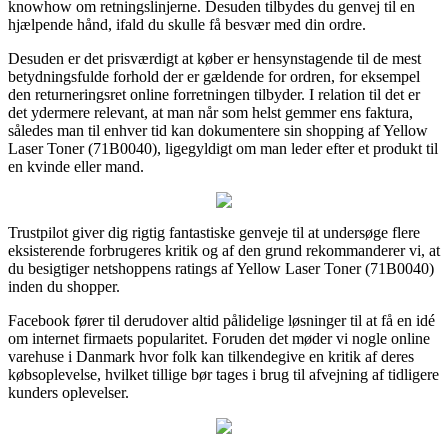
knowhow om retningslinjerne. Desuden tilbydes du genvej til en
hjælpende hånd, ifald du skulle få besvær med din ordre.
Desuden er det prisværdigt at køber er hensynstagende til de mest
betydningsfulde forhold der er gældende for ordren, for eksempel
den returneringsret online forretningen tilbyder. I relation til det er
det ydermere relevant, at man når som helst gemmer ens faktura,
således man til enhver tid kan dokumentere sin shopping af Yellow
Laser Toner (71B0040), ligegyldigt om man leder efter et produkt til
en kvinde eller mand.
Trustpilot giver dig rigtig fantastiske genveje til at undersøge flere
eksisterende forbrugeres kritik og af den grund rekommanderer vi, at
du besigtiger netshoppens ratings af Yellow Laser Toner (71B0040)
inden du shopper.
Facebook fører til derudover altid pålidelige løsninger til at få en idé
om internet firmaets popularitet. Foruden det møder vi nogle online
varehuse i Danmark hvor folk kan tilkendegive en kritik af deres
købsoplevelse, hvilket tillige bør tages i brug til afvejning af tidligere
kunders oplevelser.