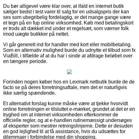
Du bør alligevel være klar over, at ifald en internet butik
sælger bedst i test varer til salg for en udsalgspris der kan
ses som ubegribelig fordelagtig, er det mange gange være
et tegn på en fup online virksomhed. Køb med betalingskort
er trods alt dækket ind under et regelsæt, som værner folk
imod uægte butikker på nettet.
Vi går generelt ind for handler med kort eller mobilbetaling.
Som en alternativ mulighed burde du udnytte et tilbud som fx
ViaBill, i tilfælde af at du har i sinde at afdrage beløbet over
en længere periode.
Forinden nogen køber hos en Lexmark netbutik burde de de
facto se på deres forretningsaftale, men det er naturligvis
ikke særlig spændende.
Et alternativt forslag kunne måske være at tjekke hvorvidt
online forretningen er tilsluttet e-mærket, grundet at det er en
tryghed om at internet virksomheden efterkommer de
officielle regler, og at e-handlen rutinemæssigt undersøges
af eksperter som mestrer retningslinjerne. Dette er desuden
en god lejlighed til at få assistance, hvis du udsættes for
dilemmaer i forbindelse med din shopping.