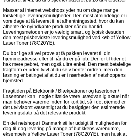
Masser af internet webshops yder nu om dage mange
forskellige leveringsmuligheder. Den mest almindelige er i
vore dage at få leveret til et afhentningssted, hvor du kan
afhente de nyindkøbte produkter når du har tid.
Leveringsmetoden er jo vældig smart, og typisk desuden
den mest prisbevidste leveringsmulighed ved køb af Yellow
Laser Toner (78C20YE).
Du bør lige så vel prøve at få pakken leveret til din
hjemmeadresse eller til når du er på job. Den er til tider et
hak mere pebret, men også ultra enkel. Den mest betalelige
fragtform er uden tvivl at du selv henter ordren, men den
løsning er betinget af at du er i nærheden af netshoppens
hjemsted.
Fragttiden på Elektronik / Blækpatroner og lasertoner /
Lasertoner kan i nogle tilfælde være usædvanlig aktuel når
man behøver varerne inden for kort tid, så i det øjemed er
det utvivlsomt væsentligt at du besigtiger den estimerede
leveringsdato på det relevante produkt.
En del netshops i Danmark stiller udsigt til muligheden for
dag-til-dag levering på mange af butikkens varenumre,
eksempelvis Yellow Laser Toner (78C20YE), men husk at