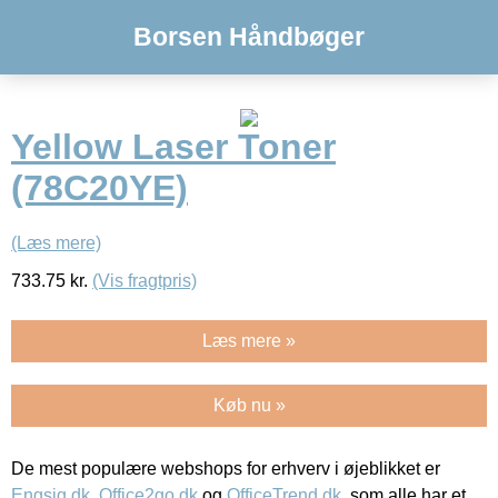
Borsen Håndbøger
Yellow Laser Toner
(78C20YE)
(Læs mere)
733.75
kr.
(Vis fragtpris)
Læs mere »
Køb nu »
De mest populære webshops for erhverv i øjeblikket er
Engsig.dk
,
Office2go.dk
og
OfficeTrend.dk
, som alle har et