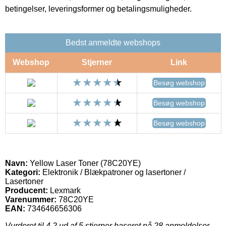
betingelser, leveringsformer og betalingsmuligheder.
Bedst anmeldte webshops
Webshop
Stjerner
Link
Besøg webshop
Besøg webshop
Besøg webshop
Navn:
Yellow Laser Toner (78C20YE)
Kategori:
Elektronik / Blækpatroner og lasertoner /
Lasertoner
Producent:
Lexmark
Varenummer:
78C20YE
EAN:
734646656306
Vurderet til
4.2
ud af 5 stjerner baseret på
28
anmeldelser