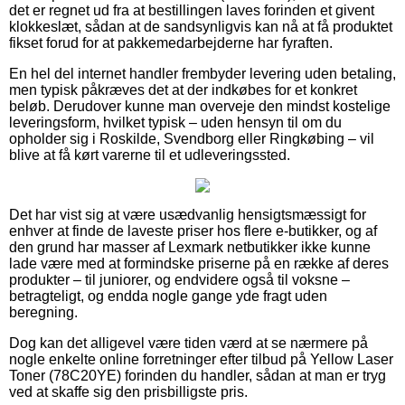
det er regnet ud fra at bestillingen laves forinden et givent
klokkeslæt, sådan at de sandsynligvis kan nå at få produktet
fikset forud for at pakkemedarbejderne har fyraften.
En hel del internet handler frembyder levering uden betaling,
men typisk påkræves det at der indkøbes for et konkret
beløb. Derudover kunne man overveje den mindst kostelige
leveringsform, hvilket typisk – uden hensyn til om du
opholder sig i Roskilde, Svendborg eller Ringkøbing – vil
blive at få kørt varerne til et udleveringssted.
Det har vist sig at være usædvanlig hensigtsmæssigt for
enhver at finde de laveste priser hos flere e-butikker, og af
den grund har masser af Lexmark netbutikker ikke kunne
lade være med at formindske priserne på en række af deres
produkter – til juniorer, og endvidere også til voksne –
betragteligt, og endda nogle gange yde fragt uden
beregning.
Dog kan det alligevel være tiden værd at se nærmere på
nogle enkelte online forretninger efter tilbud på Yellow Laser
Toner (78C20YE) forinden du handler, sådan at man er tryg
ved at skaffe sig den prisbilligste pris.