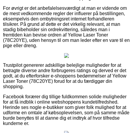
For øvrigt er det anbefalelsesværdigt at man er vidende om
de mest vedkommende regler der influerer på bestillingen,
eksempelvis den ombytningsret internet forhandleren
tilsikrer. På grund af dette er det virkelig relevant, at man
stadig bibeholder sin ordrekvittering, således man i
fremtiden kan bevise ordren af Yellow Laser Toner
(78C20YE), uden hensyn til om man leder efter en vare til en
pige eller dreng.
Trustpilot genererer adskillige belejlige muligheder for at
betragte diverse andre forbrugeres ratings og derved er det
godt, at du efterforsker e-shoppens bedømmelser af Yellow
Laser Toner (78C20YE) forud for at du færdiggør din
shopping.
Facebook forærer dig tillige fuldkommen solide muligheder
for at få indblik i online webshoppens kundetilfredshed.
Herinde ses nogle e-butikker som giver folk mulighed for at
udforme en omtale af købsoplevelsen, som på samme måde
burde benyttes til at danne dig et indtryk af hvor tilfredse
kunderne er.