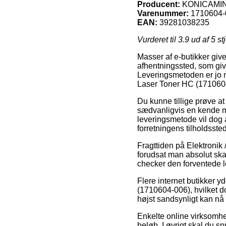
Producent:
KONICAMI
Varenummer:
1710604-
EAN:
39281038235
Vurderet til
3.9
ud af 5 st
Masser af e-butikker giver
afhentningssted, som giver
Leveringsmetoden er jo m
Laser Toner HC (171060
Du kunne tillige prøve at 
sædvanligvis en kende mi
leveringsmetode vil dog 
forretningens tilholdssted
Fragttiden på Elektronik 
forudsat man absolut skal
checker den forventede 
Flere internet butikker 
(1710604-006), hvilket do
højst sandsynligt kan nå 
Enkelte online virksomhed
beløb. I øvrigt skal du s