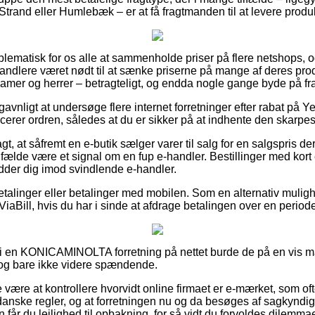
Strand eller Humlebæk – er at få fragtmanden til at levere produ
oblematisk for os alle at sammenholde priser på flere netshops, og 
lere været nødt til at sænke priserne på mange af deres produ
 damer og herrer – betragteligt, og endda nogle gange byde på fr
avnligt at undersøge flere internet forretninger efter rabat på 
erer ordren, således at du er sikker på at indhente den skarpest
, at såfremt en e-butik sælger varer til salg for en salgspris der
tilfælde være et signal om en fup e-handler. Bestillinger med kort e
der dig imod svindlende e-handler.
tbetalinger eller betalinger med mobilen. Som en alternativ muli
 ViaBill, hvis du har i sinde at afdrage betalingen over en period
 en KONICAMINOLTA forretning på nettet burde de på en vis måde
dog bare ikke videre spændende.
være at kontrollere hvorvidt online firmaet er e-mærket, som ofte
de danske regler, og at forretningen nu og da besøges af sagkynd
 får du lejlighed til opbakning, for så vidt du forvoldes dilemmae