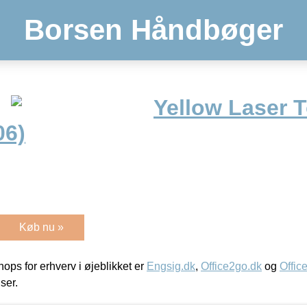
Borsen Håndbøger
Yellow Laser 
06)
Køb nu »
ps for erhverv i øjeblikket er
Engsig.dk
,
Office2go.dk
og
Offic
iser.