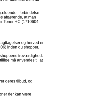
 gældende i forbindelse
des afgørende, at man
aser Toner HC (1710604-
 iagttagelser og herved er
006) inden du shopper.
-shoppens troværdighed.
tillige må anvendes til at
rer deres tilbud, og
ioner der kan være