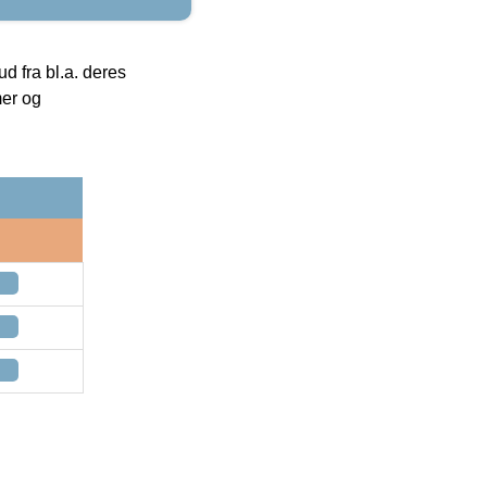
 fra bl.a. deres
mer og