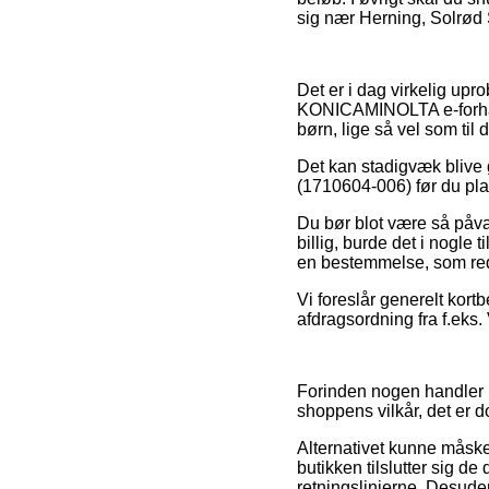
sig nær Herning, Solrød 
Det er i dag virkelig upr
KONICAMINOLTA e-forhand
børn, lige så vel som til
Det kan stadigvæk blive g
(1710604-006) før du plac
Du bør blot være så påvagt
billig, burde det i nogle 
en bestemmelse, som red
Vi foreslår generelt kor
afdragsordning fra f.eks.
Forinden nogen handler i
shoppens vilkår, det er 
Alternativet kunne måske 
butikken tilslutter sig 
retningslinjerne. Desuden