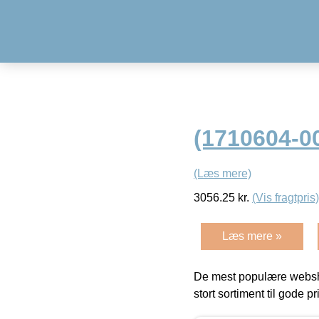
(1710604-0
(Læs mere)
3056.25
kr.
(Vis fragtpris)
Læs mere »
De mest populære websho
stort sortiment til gode pr