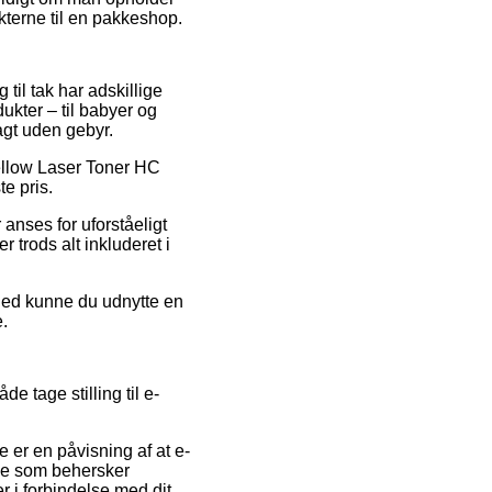
kterne til en pakkeshop.
til tak har adskillige
kter – til babyer og
agt uden gebyr.
Yellow Laser Toner HC
e pris.
 anses for uforståeligt
r trods alt inkluderet i
ghed kunne du udnytte en
e.
 tage stilling til e-
 er en påvisning af at e-
ige som behersker
r i forbindelse med dit