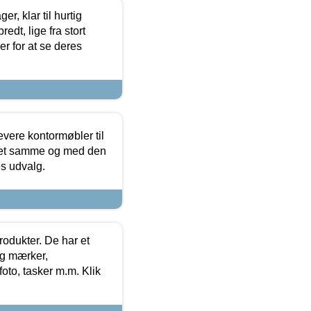
, klar til hurtig
edt, lige fra stort
er for at se deres
evere kontormøbler til
 det samme og med den
es udvalg.
rodukter. De har et
og mærker,
foto, tasker m.m. Klik