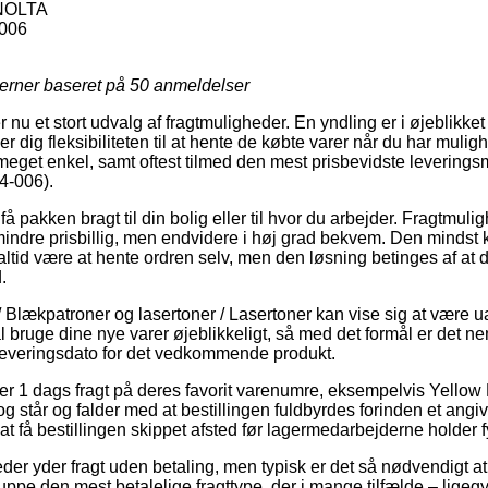
NOLTA
006
jerner baseret på
50
anmeldelser
 nu et stort udvalg af fragtmuligheder. En yndling er i øjeblikket l
 dig fleksibiliteten til at hente de købte varer når du har muligh
eget enkel, samt oftest tilmed den mest prisbevidste levering
4-006).
få pakken bragt til din bolig eller til hvor du arbejder. Fragtmuli
ndre prisbillig, men endvidere i høj grad bekvem. Den mindst 
altid være at hente ordren selv, men den løsning betinges af at 
.
/ Blækpatroner og lasertoner / Lasertoner kan vise sig at være u
 bruge dine nye varer øjeblikkeligt, så med det formål er det n
leveringsdato for det vedkommende produkt.
yder 1 dags fragt på deres favorit varenumre, eksempelvis Yello
g står og falder med at bestillingen fuldbyrdes forinden et angiv
at få bestillingen skippet afsted før lagermedarbejderne holder f
er yder fragt uden betaling, men typisk er det så nødvendigt at 
nuppe den mest betalelige fragttype, der i mange tilfælde – lige