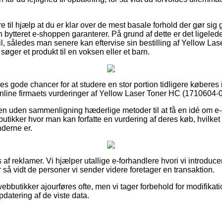
 til hjælp at du er klar over de mest basale forhold der gør sig
n bytteret e-shoppen garanterer. På grund af dette er det ligele
ail, således man senere kan eftervise sin bestilling af Yellow L
søger et produkt til en voksen eller et barn.
les gode chancer for at studere en stor portion tidligere køberes
 online firmaets vurderinger af Yellow Laser Toner HC (1710604-
n uden sammenligning hæderlige metoder til at få en idé om e
butikker hvor man kan forfatte en vurdering af deres køb, hvilket 
nderne er.
 af reklamer. Vi hjælper utallige e-forhandlere hvori vi introduce
så vidt de personer vi sender videre foretager en transaktion.
ebbutikker ajourføres ofte, men vi tager forbehold for modifikat
pdatering af de viste data.