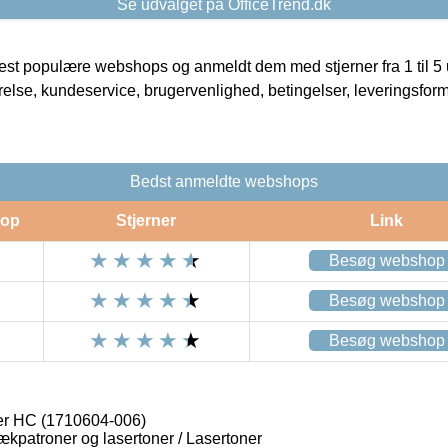
Se udvalget på OfficeTrend.dk
t populære webshops og anmeldt dem med stjerner fra 1 til 5 ud
rrelse, kundeservice, brugervenlighed, betingelser, leveringsfor
Bedst anmeldte webshops
op
Stjerner
Link
Besøg webshop
Besøg webshop
Besøg webshop
er HC (1710604-006)
lækpatroner og lasertoner / Lasertoner