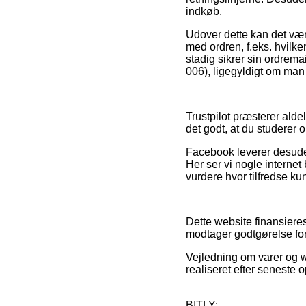
indkøb.
Udover dette kan det være
med ordren, f.eks. hvilke
stadig sikrer sin ordrem
006), ligegyldigt om man 
Trustpilot præsterer alde
det godt, at du studerer
Facebook leverer desude
Her ser vi nogle internet 
vurdere hvor tilfredse ku
Dette website finansieres
modtager godtgørelse for 
Vejledning om varer og w
realiseret efter seneste o
BITLY: