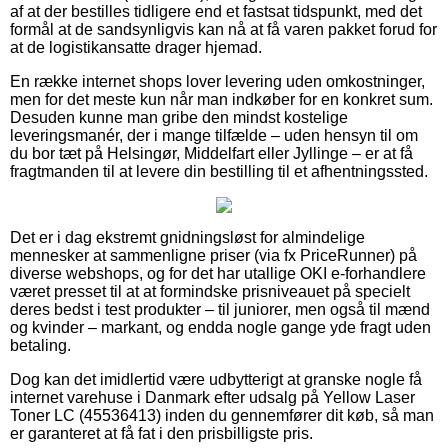
af at der bestilles tidligere end et fastsat tidspunkt, med det
formål at de sandsynligvis kan nå at få varen pakket forud for
at de logistikansatte drager hjemad.
En række internet shops lover levering uden omkostninger,
men for det meste kun når man indkøber for en konkret sum.
Desuden kunne man gribe den mindst kostelige
leveringsmanér, der i mange tilfælde – uden hensyn til om
du bor tæt på Helsingør, Middelfart eller Jyllinge – er at få
fragtmanden til at levere din bestilling til et afhentningssted.
Det er i dag ekstremt gnidningsløst for almindelige
mennesker at sammenligne priser (via fx PriceRunner) på
diverse webshops, og for det har utallige OKI e-forhandlere
været presset til at at formindske prisniveauet på specielt
deres bedst i test produkter – til juniorer, men også til mænd
og kvinder – markant, og endda nogle gange yde fragt uden
betaling.
Dog kan det imidlertid være udbytterigt at granske nogle få
internet varehuse i Danmark efter udsalg på Yellow Laser
Toner LC (45536413) inden du gennemfører dit køb, så man
er garanteret at få fat i den prisbilligste pris.