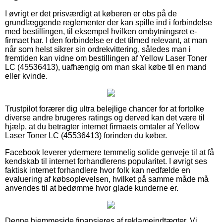
I øvrigt er det prisværdigt at køberen er obs på de
grundlæggende reglementer der kan spille ind i forbindelse
med bestillingen, til eksempel hvilken ombytningsret e-
firmaet har. I den forbindelse er det tilmed relevant, at man
når som helst sikrer sin ordrekvittering, således man i
fremtiden kan vidne om bestillingen af Yellow Laser Toner
LC (45536413), uafhængig om man skal købe til en mand
eller kvinde.
Trustpilot forærer dig ultra belejlige chancer for at fortolke
diverse andre brugeres ratings og derved kan det være til
hjælp, at du betragter internet firmaets omtaler af Yellow
Laser Toner LC (45536413) forinden du køber.
Facebook leverer ydermere temmelig solide genveje til at få
kendskab til internet forhandlerens popularitet. I øvrigt ses
faktisk internet forhandlere hvor folk kan nedfælde en
evaluering af købsoplevelsen, hvilket på samme måde må
anvendes til at bedømme hvor glade kunderne er.
Denne hjemmeside finansieres af reklameindtægter. Vi