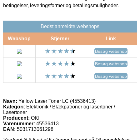
betingelser, leveringsformer og betalingsmuligheder.
Bedst anmeldte webshops
Webshop
Stjerner
Link
Besøg webshop
Besøg webshop
Besøg webshop
Navn:
Yellow Laser Toner LC (45536413)
Kategori:
Elektronik / Blækpatroner og lasertoner /
Lasertoner
Producent:
OKI
Varenummer:
45536413
EAN:
5031713061298
Vurderet til
3.6
ud af 5 stjerner baseret på
16
anmeldelser