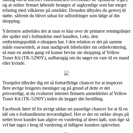
og at online firmaet løbende besøges af sagkyndige som har meget
erfaring med vilkårene på området. Desuden tilbydes du genvej til
støtte, såfremt du bliver udsat for udfordringer som følge af din
shopping.
Ydermere anbefales det at man er klar over de primære retningslinjer
der spiller ind i forbindelse med handlen, f.eks. den
ombytningspolitik e-shoppen har. I den relation er det på samme
måde essesentielt, at man stadigvæk bibeholder sin ordrekvittering,
så man en anden gang vil kunne bevise sin shopping af Yellow
Toner Kit (TK-5290Y), uafhængig om du søger en vare til en mand
eller kvinde.
Trustpilot tilbyder dig ret så fortræffelige chancer for at inspicere
flere øvrige brugeres meninger og på grund af dette er det
prisværdigt, at du evaluerer internet firmaets anmeldelser af Yellow
Toner Kit (TK-5290Y) inden du lægger din bestilling.
Facebook fører til for øvrigt sådan set passelige chancer for at få en
idé om e-forhandlerens troværdighed. Her er der en række shops på
nettet hvor kunder kan afgive en vurdering af deres køb, som lige så
vel bør tages i brug til vurdering af tidligere kunders oplevelser.