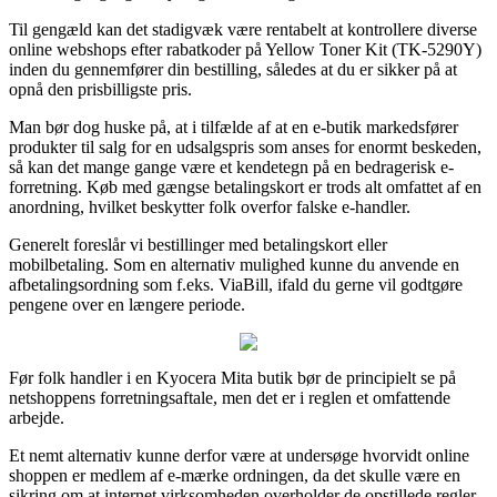
Til gengæld kan det stadigvæk være rentabelt at kontrollere diverse
online webshops efter rabatkoder på Yellow Toner Kit (TK-5290Y)
inden du gennemfører din bestilling, således at du er sikker på at
opnå den prisbilligste pris.
Man bør dog huske på, at i tilfælde af at en e-butik markedsfører
produkter til salg for en udsalgspris som anses for enormt beskeden,
så kan det mange gange være et kendetegn på en bedragerisk e-
forretning. Køb med gængse betalingskort er trods alt omfattet af en
anordning, hvilket beskytter folk overfor falske e-handler.
Generelt foreslår vi bestillinger med betalingskort eller
mobilbetaling. Som en alternativ mulighed kunne du anvende en
afbetalingsordning som f.eks. ViaBill, ifald du gerne vil godtgøre
pengene over en længere periode.
Før folk handler i en Kyocera Mita butik bør de principielt se på
netshoppens forretningsaftale, men det er i reglen et omfattende
arbejde.
Et nemt alternativ kunne derfor være at undersøge hvorvidt online
shoppen er medlem af e-mærke ordningen, da det skulle være en
sikring om at internet virksomheden overholder de opstillede regler,