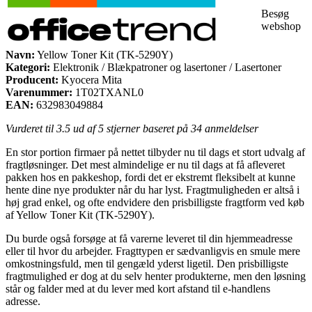
Besøg
webshop
Navn:
Yellow Toner Kit (TK-5290Y)
Kategori:
Elektronik / Blækpatroner og lasertoner / Lasertoner
Producent:
Kyocera Mita
Varenummer:
1T02TXANL0
EAN:
632983049884
Vurderet til
3.5
ud af 5 stjerner baseret på
34
anmeldelser
En stor portion firmaer på nettet tilbyder nu til dags et stort udvalg af
fragtløsninger. Det mest almindelige er nu til dags at få afleveret
pakken hos en pakkeshop, fordi det er ekstremt fleksibelt at kunne
hente dine nye produkter når du har lyst. Fragtmuligheden er altså i
høj grad enkel, og ofte endvidere den prisbilligste fragtform ved køb
af Yellow Toner Kit (TK-5290Y).
Du burde også forsøge at få varerne leveret til din hjemmeadresse
eller til hvor du arbejder. Fragttypen er sædvanligvis en smule mere
omkostningsfuld, men til gengæld yderst ligetil. Den prisbilligste
fragtmulighed er dog at du selv henter produkterne, men den løsning
står og falder med at du lever med kort afstand til e-handlens
adresse.