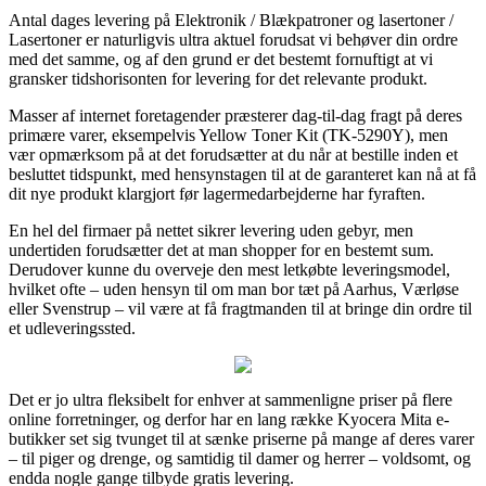
Antal dages levering på Elektronik / Blækpatroner og lasertoner /
Lasertoner er naturligvis ultra aktuel forudsat vi behøver din ordre
med det samme, og af den grund er det bestemt fornuftigt at vi
gransker tidshorisonten for levering for det relevante produkt.
Masser af internet foretagender præsterer dag-til-dag fragt på deres
primære varer, eksempelvis Yellow Toner Kit (TK-5290Y), men
vær opmærksom på at det forudsætter at du når at bestille inden et
besluttet tidspunkt, med hensynstagen til at de garanteret kan nå at få
dit nye produkt klargjort før lagermedarbejderne har fyraften.
En hel del firmaer på nettet sikrer levering uden gebyr, men
undertiden forudsætter det at man shopper for en bestemt sum.
Derudover kunne du overveje den mest letkøbte leveringsmodel,
hvilket ofte – uden hensyn til om man bor tæt på Aarhus, Værløse
eller Svenstrup – vil være at få fragtmanden til at bringe din ordre til
et udleveringssted.
Det er jo ultra fleksibelt for enhver at sammenligne priser på flere
online forretninger, og derfor har en lang række Kyocera Mita e-
butikker set sig tvunget til at sænke priserne på mange af deres varer
– til piger og drenge, og samtidig til damer og herrer – voldsomt, og
endda nogle gange tilbyde gratis levering.