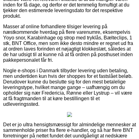
inden for få dage, og derfor er det temmelig fornuftigt at du
tjekker den estimerede leveringsdato for det respektive
produkt.
Masser af online forhandlere tilsiger levering på
næstkommende hverdag på flere varenumre, eksempelvis
Yoyo snor, Karabinhage og strop med tryklås, Bælteclips, 1
stk, BNT Office, men som ikke desto mindre er regnet ud fra
at ordren laves forinden et nøjagtigt klokkeslæt, således at
de har udsigt til at kunne nå at få ordren på posthuset inden
pakkepersonalet får fri.
Nogle e-shops i Danmark tilbyder levering uden betaling,
men undertiden kun hvis der shoppes for et fastslået beløb.
Derudover kunne du beslutte sig for den mest betalelige
leveringstype, hvilket mange gange – uafhængig om du
opholder sig nær Fredericia, Rønne eller Lystrup – vil være
at få fragtmanden til at køre bestillingen til et
udleveringssted.
Det er jo ultra hensigtsmæssigt for almindelige mennesker at
sammenholde priser fra flere e-handler, og så har flere BNT
forretninger på nettet fundet det uundgåeligt at nedskære