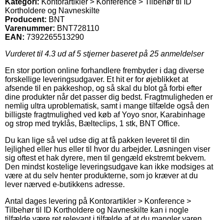
Kategori:
Kontorartikler > Konference > Tilbehør til ID
Kortholdere og Navneskilte
Producent:
BNT
Varenummer:
BNT728110
EAN:
7392265513290
Vurderet til
4.3
ud af 5 stjerner baseret på
25
anmeldelser
En stor portion online forhandlere frembyder i dag diverse
forskellige leveringsudgaver. Et hit er for øjeblikket at
afsende til en pakkeshop, og så skal du blot gå forbi efter
dine produkter når det passer dig bedst. Fragtmuligheden er
nemlig ultra uproblematisk, samt i mange tilfælde også den
billigste fragtmulighed ved køb af Yoyo snor, Karabinhage
og strop med tryklås, Bælteclips, 1 stk, BNT Office.
Du kan lige så vel udse dig at få pakken leveret til din
lejlighed eller hus eller til hvor du arbejder. Løsningen viser
sig oftest et hak dyrere, men til gengæld ekstremt bekvem.
Den mindst kostelige leveringsudgave kan ikke modsiges at
være at du selv henter produkterne, som jo kræver at du
lever nærved e-butikkens adresse.
Antal dages levering på Kontorartikler > Konference >
Tilbehør til ID Kortholdere og Navneskilte kan i nogle
tilfælde være ret relevant i tilfælde af at du mangler varen