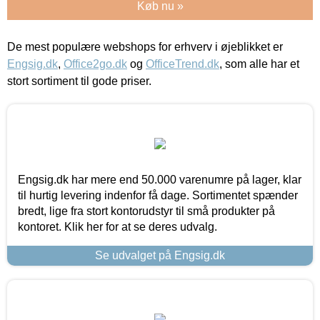
Køb nu »
De mest populære webshops for erhverv i øjeblikket er
Engsig.dk
,
Office2go.dk
og
OfficeTrend.dk
, som alle har et
stort sortiment til gode priser.
Engsig.dk har mere end 50.000 varenumre på lager, klar
til hurtig levering indenfor få dage. Sortimentet spænder
bredt, lige fra stort kontorudstyr til små produkter på
kontoret. Klik her for at se deres udvalg.
Se udvalget på Engsig.dk