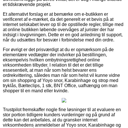
et tidskrævende projekt.
Et alternativt forslag er at bemærke om e-butikken er
verificeret af e-mærket, da det generelt er et bevis på at
internet selskabet lever op til de opstillede regler, tillige med
at online butikken løbende overvåges af jurister der har
indsigt i lovgivningen. Dette er en god anledning til support,
når du udsættes for besvær i forbindelse med din ordre.
For øvrigt er det prisværdigt at du er opmærksom på de
elementære vedtægter der indvirker på bestillingen,
eksempelvis hvilken ombytningsrettighed online
virksomheden tilbyder. I relation til det er det tillige
essesentielt, at man når som helst bevarer ens
ordrekvittering, således man når som helst vil kunne vidne
om sin shopping af Yoyo snor, Karabinhage og strop med
tryklås, Bælteclips, 1 stk, BNT Office, uafhængig om man
shopper til en mand eller kvinde.
Trustpilot fremskaffer nogle fine løsninger til at evaluere en
stor portion tidligere kunders vurderinger og på grund af
dette kan det anbefales, at du gransker internet
virksomhedens anmeldelser af Yoyo snor, Karabinhage og