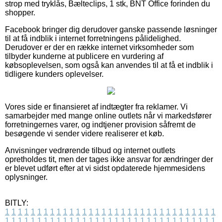
strop med tryklås, Bælteclips, 1 stk, BNT Office forinden du
shopper.
Facebook bringer dig derudover ganske passende løsninger
til at få indblik i internet forretningens pålidelighed.
Derudover er der en række internet virksomheder som
tilbyder kunderne at publicere en vurdering af
købsoplevelsen, som også kan anvendes til at få et indblik i
tidligere kunders oplevelser.
Vores side er finansieret af indtægter fra reklamer. Vi
samarbejder med mange online outlets når vi markedsfører
forretningernes varer, og indtjener provision såfremt de
besøgende vi sender videre realiserer et køb.
Anvisninger vedrørende tilbud og internet outlets
opretholdes tit, men der tages ikke ansvar for ændringer der
er blevet udført efter at vi sidst opdaterede hjemmesidens
oplysninger.
BITLY:
1
1
1
1
1
1
1
1
1
1
1
1
1
1
1
1
1
1
1
1
1
1
1
1
1
1
1
1
1
1
1
1
1
1
1
1
1
1
1
1
1
1
1
1
1
1
1
1
1
1
1
1
1
1
1
1
1
1
1
1
1
1
1
1
1
1