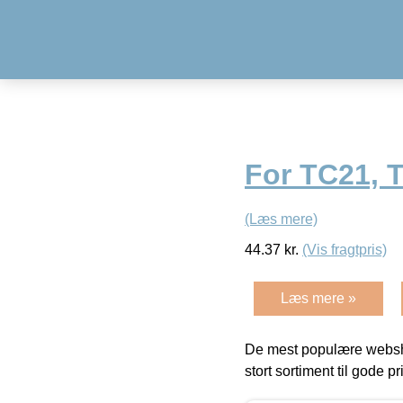
For TC21, 
(Læs mere)
44.37
kr.
(Vis fragtpris)
Læs mere »
De mest populære websho
stort sortiment til gode pr