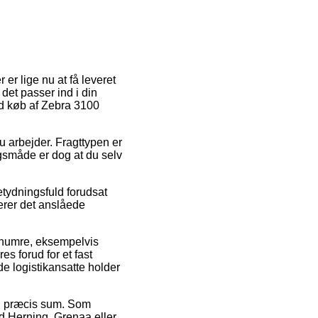
er lige nu at få leveret
 det passer ind i din
ed køb af Zebra 3100
u arbejder. Fragttypen er
gsmåde er dog at du selv
etydningsfuld forudsat
derer det anslåede
enumre, eksempelvis
s forud for et fast
de logistikansatte holder
en præcis sum. Som
ved Herning, Grenaa eller