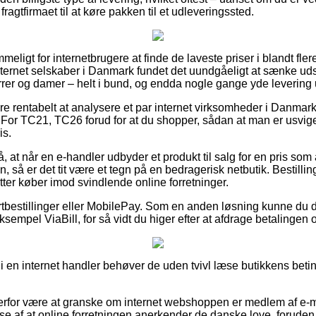
 fragtfirmaet til at køre pakken til et udleveringssted.
meligt for internetbrugere at finde de laveste priser i blandt flere
internet selskaber i Danmark fundet det uundgåeligt at sænke ud
 herrer og damer – helt i bund, og endda nogle gange yde levering
re rentabelt at analysere et par internet virksomheder i Danmark
or TC21, TC26 forud for at du shopper, sådan at man er usvigeli
is.
, at når en e-handler udbyder et produkt til salg for en pris som
å er det tit være et tegn på en bedragerisk netbutik. Bestillin
øtter køber imod svindlende online forretninger.
ortbestillinger eller MobilePay. Som en anden løsning kunne du d
sempel ViaBill, for så vidt du higer efter at afdrage betalingen 
i en internet handler behøver de uden tvivl læse butikkens beting
derfor være at granske om internet webshoppen er medlem af e-
lse af at online forretningen anerkender de danske love, foruden a