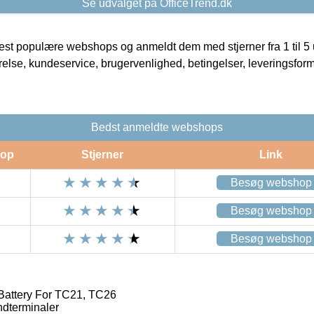
Se udvalget på OfficeTrend.dk
t populære webshops og anmeldt dem med stjerner fra 1 til 5 ud
rrelse, kundeservice, brugervenlighed, betingelser, leveringsfor
Bedst anmeldte webshops
op
Stjerner
Link
Besøg webshop
Besøg webshop
Besøg webshop
attery For TC21, TC26
ndterminaler