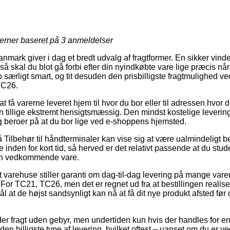
jerner baseret på
3
anmeldelser
mark giver i dag et bredt udvalg af fragtformer. En sikker vinder 
 så skal du blot gå forbi efter din nyindkøbte vare lige præcis når
 særligt smart, og tit desuden den prisbilligste fragtmulighed v
TC26.
få varerne leveret hjem til hvor du bor eller til adressen hvor d
n tillige ekstremt hensigtsmæssig. Den mindst kostelige leverin
og beroer på at du bor lige ved e-shoppens hjemsted.
Tilbehør til håndterminaler kan vise sig at være ualmindeligt b
nden for kort tid, så herved er det relativt passende at du stu
den vedkommende vare.
 varehuse stiller garanti om dag-til-dag levering på mange var
r TC21, TC26, men det er regnet ud fra at bestillingen realisere
l at de højst sandsynligt kan nå at få dit nye produkt afsted før 
yder fragt uden gebyr, men undertiden kun hvis der handles for 
 den billigste type af levering, hvilket oftest – uanset om du er 