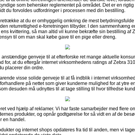
yndige som behersker reglementet på området. Det er en rigtig
dt du forvoldes udfordringer i processen med din bestilling.
foretrække at du er omhyggelig omkring de mest betydningsfulde
 den returrettighed e-forretningen tilbyder. I den sammenhæng er
ens kvittering, så man altid vil kunne bekræfte sin bestilling a
syn til om man skal købe gave til en pige eller dreng.
ig anstændige genveje til at efterforske ret mange aktuelle kons
ind for, at du eftergår internet virksomhedens ratings af Zebra 3
u placerer din ordre.
rende visse solide genveje til at få indblik i internet virksomh
forhandlere på nettet som giver kunderne mulighed for at ytre en
m desuden må udnyttes til at tage stilling til hvor tilfredse kund
ret ved hjælp af reklamer. Vi har faste samarbejder med flere on
rnes produkter, og opnår godtgørelse for så vidt en af de bes
 en handel.
ukter og internet shops opdateres fra tid til anden, men vi tage