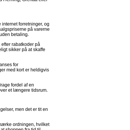
 internet forretninger, og
salgspriserne på varerne
 uden betaling.
 efter rabatkoder på
gt sikker på at skaffe
 anses for
ger med kort er heldigvis
rage fordel af en
over et længere tidsrum.
elser, men det er tit en
mærke ordningen, hvilket
t shoppen fra tid til