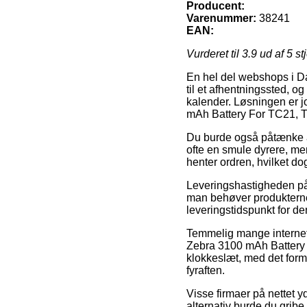
Producent:
Varenummer:
38241
EAN:
Vurderet til
3.9
ud af 5 st
En hel del webshops i Dan
til et afhentningssted, og
kalender. Løsningen er jo
mAh Battery For TC21, 
Du burde også påtænke at 
ofte en smule dyrere, me
henter ordren, hvilket d
Leveringshastigheden på 
man behøver produkterne i
leveringstidspunkt for 
Temmelig mange internet
Zebra 3100 mAh Battery Fo
klokkeslæt, med det formå
fyraften.
Visse firmaer på nettet 
alternativ burde du gribe