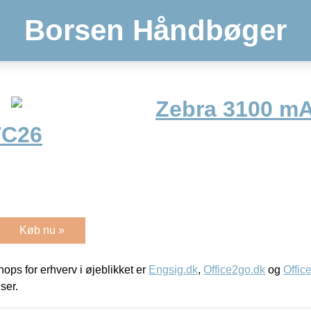
Borsen Håndbøger
Zebra 3100 mA
TC26
Køb nu »
ps for erhverv i øjeblikket er
Engsig.dk
,
Office2go.dk
og
Offic
iser.