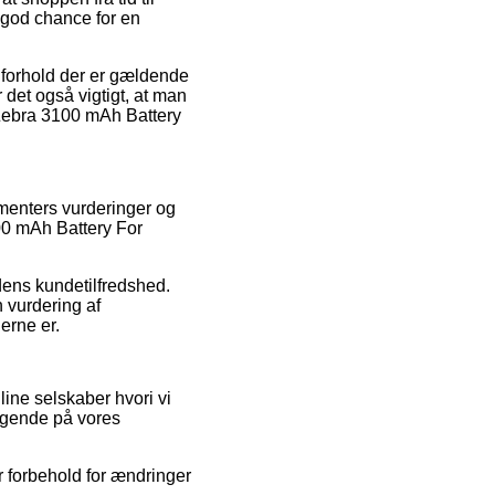
 god chance for en
 forhold der er gældende
 det også vigtigt, at man
f Zebra 3100 mAh Battery
umenters vurderinger og
100 mAh Battery For
edens kundetilfredshed.
 vurdering af
erne er.
line selskaber hvori vi
øgende på vores
r forbehold for ændringer