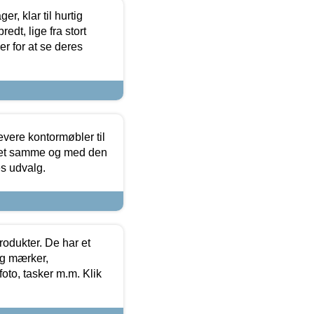
, klar til hurtig
edt, lige fra stort
er for at se deres
evere kontormøbler til
 det samme og med den
es udvalg.
rodukter. De har et
og mærker,
foto, tasker m.m. Klik