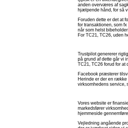
anden overværes af sagk
hjælpende hånd, for så vi
Foruden dette er det at 
for transaktionen, som fx
når som helst bibeholder 
For TC21, TC26, uden hen
Trustpilot genererer rigt
på grund af dette går vi 
TC21, TC26 forud for at d
Facebook præsterer tilsva
Herinde er der en række 
virksomhedens service, so
Vores website er finansie
markedsfører virksomhede
hjemmeside gennemfører
Vejledning angående prod