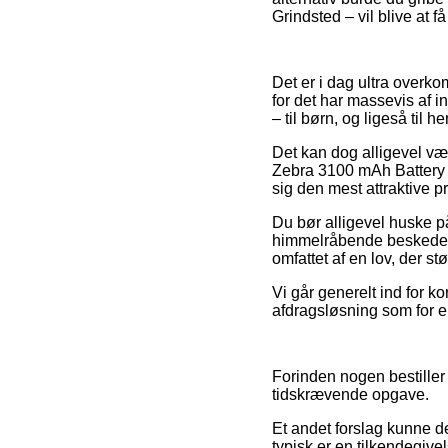
Grindsted – vil blive at få
Det er i dag ultra overkom
for det har massevis af 
– til børn, og ligeså til
Det kan dog alligevel væ
Zebra 3100 mAh Battery F
sig den mest attraktive pr
Du bør alligevel huske på
himmelråbende beskeden, s
omfattet af en lov, der st
Vi går generelt ind for k
afdragsløsning som for ek
Forinden nogen bestiller 
tidskrævende opgave.
Et andet forslag kunne 
typisk er en tilkendegive