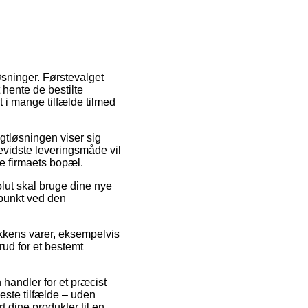
øsninger. Førstevalget
t hente de bestilte
 i mange tilfælde tilmed
ragtløsningen viser sig
vidste leveringsmåde vil
ne firmaets bopæl.
olut skal bruge dine nye
spunkt ved den
kkens varer, eksempelvis
rud for et bestemt
 handler for et præcist
leste tilfælde – uden
t dine produkter til en