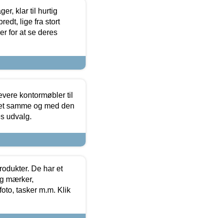
, klar til hurtig
edt, lige fra stort
er for at se deres
evere kontormøbler til
 det samme og med den
es udvalg.
rodukter. De har et
og mærker,
foto, tasker m.m. Klik