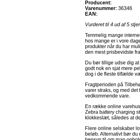
Producent:
Varenummer:
36346
EAN:
Vurderet til
4
ud af 5 stje
Temmelig mange internet 
hos mange er i vore dage l
produkter når du har mul
den mest prisbevidste fra
Du bør tillige udse dig at
godt nok en sjat mere p
dog i de fleste tilfælde 
Fragtperioden på Tilbehør
varer straks, og med det 
vedkommende vare.
En række online varehuse
Zebra battery charging st
klokkeslæt, således at de 
Flere online selskaber lo
beløb. Alternativt bør du 
hensyn til om man opholde