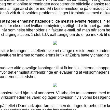
peg om at online forretningen accepterer de officielle danske regl
eres af fagmænd der er indført i bestemmelserne på området. D
 for så vidt du forvoldes problemstillinger i forbindelse med dit kø
i at køber er hensynstagende til de mest relevante retningslinje
nen, for eksempel hvilken ombytningsrettighed e-firmaet garanter
n når som helst bibeholder sin faktura e-mail, så man når som he
y charging station, 1 slot, EU, uafhængig om du er på indkøb til 
e sikre løsninger til at efterforske ret mange eksisterende kunde
evaluerer internet forhandlerens kritik af Zebra battery charging 
udover altid gavnlige løsninger til at få indblik i internet shop
vor det er muligt at frembringe en evaluering af virksomhedens s
kundernes tilfredshed.
ansieret ved hjælp af annoncer. Vi arbejder tæt sammen med m
r virksomhedernes varer, og tager provision hvis vores besøgen
å nettet i Danmark ajourføres tit, men der tages forbehold for k