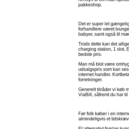
pakkeshop.
Det er super let gængelig
forhandlere været tvunget
babyer, samt også til mæ
Trods dette kan det allige
charging station, 1 slot,
bedste pris.
Man må blot være omhygge
udsalgspris som kan ses s
internet handler. Kortbet
forretninger.
Generelt tilråder vi køb 
ViaBill, såfremt du har ti
Før folk køber i en inter
almindeligvis et tidskræv
Et alternativt forslag ku