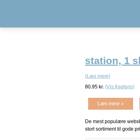
station, 1 s
(Læs mere)
80.95
kr.
(Vis fragtpris)
Læs mere »
De mest populære websho
stort sortiment til gode pr