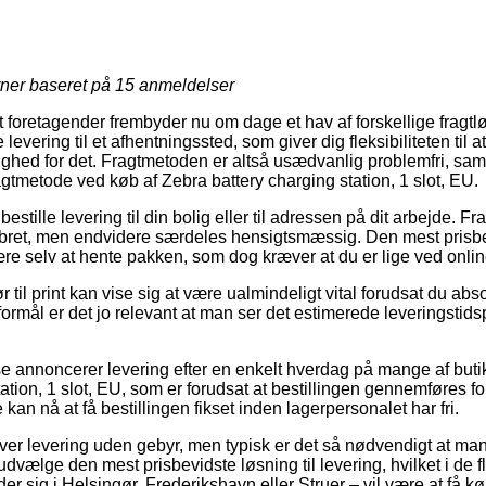
rner baseret på
15
anmeldelser
foretagender frembyder nu om dage et hav af forskellige fragtl
evering til et afhentningssted, som giver dig fleksibiliteten til a
ighed for det. Fragtmetoden er altså usædvanlig problemfri, samt
gtmetode ved køb af Zebra battery charging station, 1 slot, EU.
 bestille levering til din bolig eller til adressen på dit arbejde. F
ebret, men endvidere særdeles hensigtsmæssig. Den mest prisbe
være selv at hente pakken, som dog kræver at du er lige ved onli
 til print kan vise sig at være ualmindeligt vital forudsat du abs
formål er det jo relevant at man ser det estimerede leveringstid
 annoncerer levering efter en enkelt hverdag på mange af buti
ation, 1 slot, EU, som er forudsat at bestillingen gennemføres fo
kan nå at få bestillingen fikset inden lagerpersonalet har fri.
ver levering uden gebyr, men typisk er det så nødvendigt at man
udvælge den mest prisbevidste løsning til levering, hvilket i de f
r sig i Helsingør, Frederikshavn eller Struer – vil være at få kør