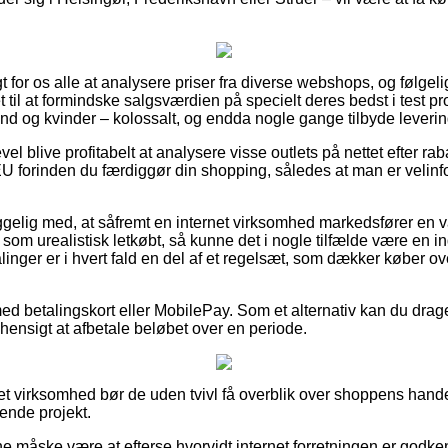
t for os alle at analysere priser fra diverse webshops, og følge
 til at formindske salgsværdien på specielt deres bedst i test pro
nd og kvinder – kolossalt, og endda nogle gange tilbyde leverin
vel blive profitabelt at analysere visse outlets på nettet efter ra
 EU forinden du færdiggør din shopping, således at man er velinfor
lig med, at såfremt en internet virksomhed markedsfører en var
om urealistisk letkøbt, så kunne det i nogle tilfælde være en in
alinger er i hvert fald en del af et regelsæt, som dækker køber ov
med betalingskort eller MobilePay. Som et alternativ kan du drage 
l hensigt at afbetale beløbet over en periode.
net virksomhed bør de uden tvivl få overblik over shoppens hande
ende projekt.
nne måske være at efterse hvorvidt internet forretningen er godke