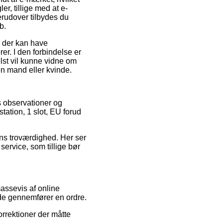
er, tillige med at e-
erudover tilbydes du
b.
r der kan have
er. I den forbindelse er
lst vil kunne vidne om
en mand eller kvinde.
rs observationer og
station, 1 slot, EU forud
pens troværdighed. Her ser
ervice, som tillige bør
assevis af online
de gennemfører en ordre.
orrektioner der måtte