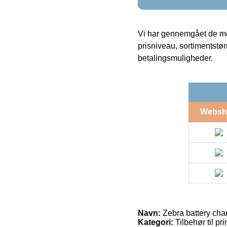
Vi har gennemgået de mes
prisniveau, sortimentstø
betalingsmuligheder.
Websh
Navn:
Zebra battery char
Kategori:
Tilbehør til pri