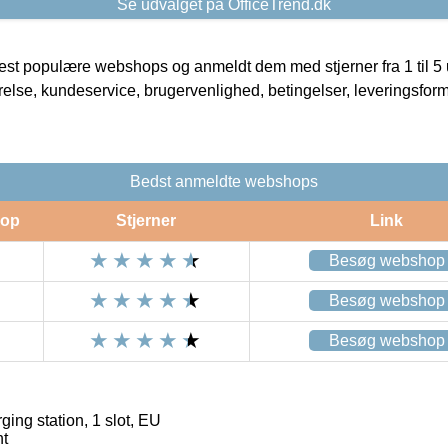
Se udvalget på OfficeTrend.dk
t populære webshops og anmeldt dem med stjerner fra 1 til 5 ud
rrelse, kundeservice, brugervenlighed, betingelser, leveringsfor
Bedst anmeldte webshops
op
Stjerner
Link
Besøg webshop
Besøg webshop
Besøg webshop
ging station, 1 slot, EU
nt