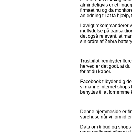
almindeligvis er et finger
firmaet nu og da monitor
anledning til at få hjælp,
I øvrigt rekommanderer v
indflydelse på transaktio
det også relevant, at ma
sin ordre af Zebra batter
Trustpilot frembyder fler
herved er det godt, at du 
for at du køber.
Facebook tilbyder dig der
vi mange internet shops h
benyttes til at fornemme 
Denne hjemmeside er fin
varehuse når vi formidle
Data om tilbud og shops p