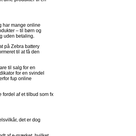
lig har mange online
dukter – til børn og
g uden betaling.
bat på Zebra battery
meret til at få den
e til salg for en
dikator for en svindel
erfor fup online
fordel af et tilbud som fx
lsvilkår, det er dog
ndt af e-mærket, hvilket