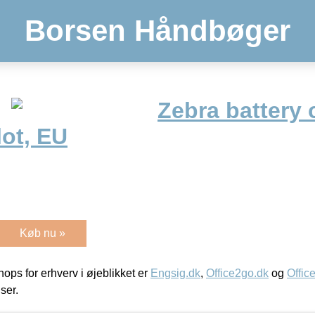
Borsen Håndbøger
Zebra battery 
lot, EU
Køb nu »
ps for erhverv i øjeblikket er
Engsig.dk
,
Office2go.dk
og
Offic
iser.