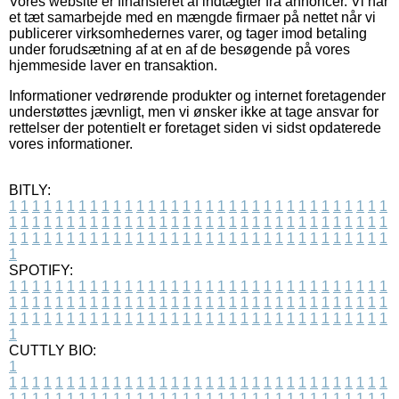
Vores website er finansieret af indtægter fra annoncer. Vi har
et tæt samarbejde med en mængde firmaer på nettet når vi
publicerer virksomhedernes varer, og tager imod betaling
under forudsætning af at en af de besøgende på vores
hjemmeside laver en transaktion.
Informationer vedrørende produkter og internet foretagender
understøttes jævnligt, men vi ønsker ikke at tage ansvar for
rettelser der potentielt er foretaget siden vi sidst opdaterede
vores informationer.
BITLY:
1
1
1
1
1
1
1
1
1
1
1
1
1
1
1
1
1
1
1
1
1
1
1
1
1
1
1
1
1
1
1
1
1
1
1
1
1
1
1
1
1
1
1
1
1
1
1
1
1
1
1
1
1
1
1
1
1
1
1
1
1
1
1
1
1
1
1
1
1
1
1
1
1
1
1
1
1
1
1
1
1
1
1
1
1
1
1
1
1
1
1
1
1
1
1
1
1
1
1
1
SPOTIFY:
1
1
1
1
1
1
1
1
1
1
1
1
1
1
1
1
1
1
1
1
1
1
1
1
1
1
1
1
1
1
1
1
1
1
1
1
1
1
1
1
1
1
1
1
1
1
1
1
1
1
1
1
1
1
1
1
1
1
1
1
1
1
1
1
1
1
1
1
1
1
1
1
1
1
1
1
1
1
1
1
1
1
1
1
1
1
1
1
1
1
1
1
1
1
1
1
1
1
1
1
CUTTLY BIO:
1
1
1
1
1
1
1
1
1
1
1
1
1
1
1
1
1
1
1
1
1
1
1
1
1
1
1
1
1
1
1
1
1
1
1
1
1
1
1
1
1
1
1
1
1
1
1
1
1
1
1
1
1
1
1
1
1
1
1
1
1
1
1
1
1
1
1