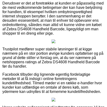
Derudover er det at foretrække at kunden er påpasselig med
de mest vedkommende betingelser der kan have betydning
for handlen, til eksempel hvilken ombytningsrettighed
internet shoppen benytter. I den sammenhæng er det
desuden essesentielt, at man til enhver tid opbevarer ens
ordrekvittering, således man altid vil kunne vidne om købet
af Zebra DS4608 Handheld Barcode, ligegyldigt om man
shopper til en dreng eller pige.
Trustpilot medfører super stabile løsninger til at kigge
nærmere på en stor portion øvrige kunders opfattelser og på
grund af dette stiller vi forslag om, at du ser nærmere på
netshoppens ratings af Zebra DS4608 Handheld Barcode
før du handler.
Facebook tilbyder dig lignende egentlig fordelagtige
metoder til at få indsigt i online forretningens
kundetilfredshed. Tilmed møder vi en række e-handler hvor
kunder kan udfærdige en omtale af deres køb, som
ydermere kan udnyttes til at fornemme kundetilfredsheden.