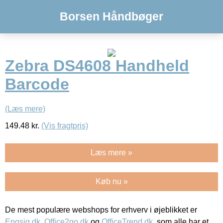
Borsen Håndbøger
Zebra DS4608 Handheld
Barcode
(Læs mere)
149.48
kr.
(Vis fragtpris)
Læs mere »
Køb nu »
De mest populære webshops for erhverv i øjeblikket er
Engsig.dk
,
Office2go.dk
og
OfficeTrend.dk
, som alle har et