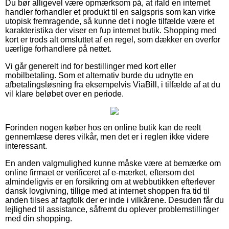
Du bør alligevel være opmærksom på, at ifald en internet
handler forhandler et produkt til en salgspris som kan virke
utopisk fremragende, så kunne det i nogle tilfælde være et
karakteristika der viser en fup internet butik. Shopping med
kort er trods alt omsluttet af en regel, som dækker en overfor
uærlige forhandlere på nettet.
Vi går generelt ind for bestillinger med kort eller
mobilbetaling. Som et alternativ burde du udnytte en
afbetalingsløsning fra eksempelvis ViaBill, i tilfælde af at du
vil klare beløbet over en periode.
Forinden nogen køber hos en online butik kan de reelt
gennemlæse deres vilkår, men det er i reglen ikke videre
interessant.
En anden valgmulighed kunne måske være at bemærke om
online firmaet er verificeret af e-mærket, eftersom det
almindeligvis er en forsikring om at webbutikken efterlever
dansk lovgivning, tillige med at internet shoppen fra tid til
anden tilses af fagfolk der er inde i vilkårene. Desuden får du
lejlighed til assistance, såfremt du oplever problemstillinger
med din shopping.