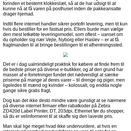
forinden et bestemt klokkeslæt, så at de har udsigt til at
kunne nå at få varen på posthuset inden de pakkeansatte
drager hjemad.
Indtil flere internet handler sikrer portofri levering, men tit kun
hvis du bestiller for en fastsat pris. Ellers burde man vælge
den mest letkøbte leveringsmodel, som oftest – uanset om
du opholder sig nær Vejle, Nyborg eller Haslev – er at få
fragtmanden til at bringe bestillingen til et afhentningssted.
Det er i dag ualmindeligt praktisk for købere at finde frem til
de bedste priser på diverse e-butikker, og af den grund har
masser af e-forretninger fundet det nødvendigt at sænke
priserne på mange af deres varer – til drenge og piger, men
ligeledes til mænd og kvinder – kolossalt, og endda nogle
gange sikre gratis fragt.
Dog kan det ikke desto mindre være gunstigt at se nærmere
på diverse internet firmaer efter rabatkoder på Zebra
ZD420d Label Printer, DT, 203dpi, Ethernet før du shopper,
så du er velinformeret til at skaffe sig den laveste pris.
Man skal lige meget hvad ikke undervurdere, at hvis en