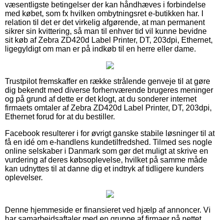
væsentligste betingelser der kan håndhæves i forbindelse
med købet, som fx hvilken ombytningsret e-butikken har. I
relation til det er det virkelig afgørende, at man permanent
sikrer sin kvittering, så man til enhver tid vil kunne bevidne
sit køb af Zebra ZD420d Label Printer, DT, 203dpi, Ethernet,
ligegyldigt om man er på indkøb til en herre eller dame.
Trustpilot fremskaffer en række strålende genveje til at gøre
dig bekendt med diverse forhenværende brugeres meninger
og på grund af dette er det klogt, at du sonderer internet
firmaets omtaler af Zebra ZD420d Label Printer, DT, 203dpi,
Ethernet forud for at du bestiller.
Facebook resulterer i for øvrigt ganske stabile løsninger til at
få en idé om e-handlens kundetilfredshed. Tilmed ses nogle
online selskaber i Danmark som gør det muligt at skrive en
vurdering af deres købsoplevelse, hvilket på samme måde
kan udnyttes til at danne dig et indtryk af tidligere kunders
oplevelser.
Denne hjemmeside er finansieret ved hjælp af annoncer. Vi
har samarbejdsaftaler med en gruppe af firmaer på nettet