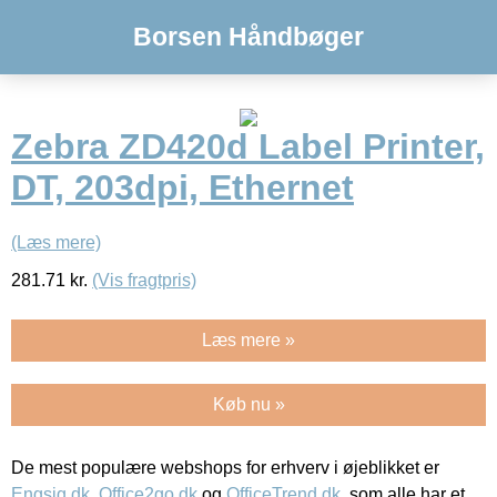
Borsen Håndbøger
Zebra ZD420d Label Printer,
DT, 203dpi, Ethernet
(Læs mere)
281.71
kr.
(Vis fragtpris)
Læs mere »
Køb nu »
De mest populære webshops for erhverv i øjeblikket er
Engsig.dk
,
Office2go.dk
og
OfficeTrend.dk
, som alle har et