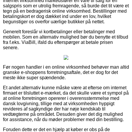
internet virksomhed markedsfører en vare til salg for en
salgspris som er utrolig fremragende, så burde det tit være et
tegn på en bedragerisk online virksomhed. Bestillinger med
betalingskort er dog dækket ind under en lov, hvilket
begunstiger os overfor uærlige butikker på nettet.
Generelt foreslår vi kortbetalinger eller betalinger med
mobilen. Som en alternativ mulighed bør du benytte et tilbud
fra f.eks. ViaBill, ifald du efterspørger at betale prisen
senere.
Før nogen handler i en online virksomhed behøver man altid
granske e-shoppens forretningsaftale, det er dog for det
meste ikke super spændende.
Et andet alternativ kunne måske være at efterse om internet
firmaet er tilsluttet e-mærket, da det skulle være et sympol på
at online forretningen opererer i overensstemmelse med
dansk lovgivning, tillige med at virksomheden hyppigt
revideres af sagkyndige der har nøje kendskab til
vedtægterne på området. Desuden giver det dig mulighed
for assistance, når du møder problemer med din bestilling.
Foruden dette er det en hjælp at køber er obs på de