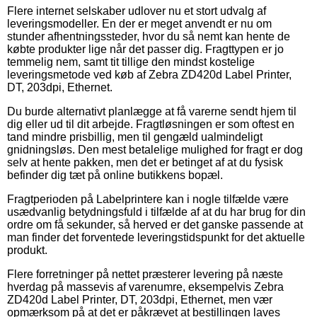
Flere internet selskaber udlover nu et stort udvalg af
leveringsmodeller. En der er meget anvendt er nu om
stunder afhentningssteder, hvor du så nemt kan hente de
købte produkter lige når det passer dig. Fragttypen er jo
temmelig nem, samt tit tillige den mindst kostelige
leveringsmetode ved køb af Zebra ZD420d Label Printer,
DT, 203dpi, Ethernet.
Du burde alternativt planlægge at få varerne sendt hjem til
dig eller ud til dit arbejde. Fragtløsningen er som oftest en
tand mindre prisbillig, men til gengæld ualmindeligt
gnidningsløs. Den mest betalelige mulighed for fragt er dog
selv at hente pakken, men det er betinget af at du fysisk
befinder dig tæt på online butikkens bopæl.
Fragtperioden på Labelprintere kan i nogle tilfælde være
usædvanlig betydningsfuld i tilfælde af at du har brug for din
ordre om få sekunder, så herved er det ganske passende at
man finder det forventede leveringstidspunkt for det aktuelle
produkt.
Flere forretninger på nettet præsterer levering på næste
hverdag på massevis af varenumre, eksempelvis Zebra
ZD420d Label Printer, DT, 203dpi, Ethernet, men vær
opmærksom på at det er påkrævet at bestillingen laves