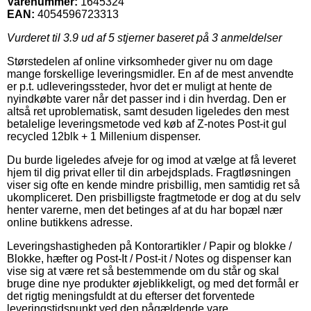
Varenummer:
1645324
EAN:
4054596723313
Vurderet til
3.9
ud af 5 stjerner baseret på
3
anmeldelser
Størstedelen af online virksomheder giver nu om dage
mange forskellige leveringsmidler. En af de mest anvendte
er p.t. udleveringssteder, hvor det er muligt at hente de
nyindkøbte varer når det passer ind i din hverdag. Den er
altså ret uproblematisk, samt desuden ligeledes den mest
betalelige leveringsmetode ved køb af Z-notes Post-it gul
recycled 12blk + 1 Millenium dispenser.
Du burde ligeledes afveje for og imod at vælge at få leveret
hjem til dig privat eller til din arbejdsplads. Fragtløsningen
viser sig ofte en kende mindre prisbillig, men samtidig ret så
ukompliceret. Den prisbilligste fragtmetode er dog at du selv
henter varerne, men det betinges af at du har bopæl nær
online butikkens adresse.
Leveringshastigheden på Kontorartikler / Papir og blokke /
Blokke, hæfter og Post-It / Post-it / Notes og dispenser kan
vise sig at være ret så bestemmende om du står og skal
bruge dine nye produkter øjeblikkeligt, og med det formål er
det rigtig meningsfuldt at du efterser det forventede
leveringstidspunkt ved den pågældende vare.