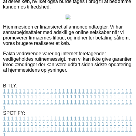
af deres køb, hvilket også burde tages i brug til at bedømme
kundernes tilfredshed.
Hjemmesiden er finansieret af annonceindtægter. Vi har
samarbejdsaftaler med adskillige online selskaber når vi
promoverer firmaernes tilbud, og indhenter betaling såfremt
vores brugere realiserer et køb.
Fakta vedrørende varer og internet foretagender
vedligeholdes rutinemæssigt, men vi kan ikke give garantier
imod ændringer der kan være udført siden sidste opdatering
af hjemmesidens oplysninger.
BITLY:
1
1
1
1
1
1
1
1
1
1
1
1
1
1
1
1
1
1
1
1
1
1
1
1
1
1
1
1
1
1
1
1
1
1
1
1
1
1
1
1
1
1
1
1
1
1
1
1
1
1
1
1
1
1
1
1
1
1
1
1
1
1
1
1
1
1
1
1
1
1
1
1
1
1
1
1
1
1
1
1
1
1
1
1
1
1
1
1
1
1
1
1
1
1
1
1
1
1
1
1
SPOTIFY:
1
1
1
1
1
1
1
1
1
1
1
1
1
1
1
1
1
1
1
1
1
1
1
1
1
1
1
1
1
1
1
1
1
1
1
1
1
1
1
1
1
1
1
1
1
1
1
1
1
1
1
1
1
1
1
1
1
1
1
1
1
1
1
1
1
1
1
1
1
1
1
1
1
1
1
1
1
1
1
1
1
1
1
1
1
1
1
1
1
1
1
1
1
1
1
1
1
1
1
1