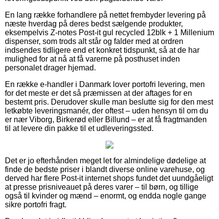
En lang række forhandlere på nettet frembyder levering på
næste hverdag på deres bedst sælgende produkter,
eksempelvis Z-notes Post-it gul recycled 12blk + 1 Millenium
dispenser, som trods alt står og falder med at ordren
indsendes tidligere end et konkret tidspunkt, så at de har
mulighed for at nå at få varerne på posthuset inden
personalet drager hjemad.
En række e-handler i Danmark lover portofri levering, men
for det meste er det så præmissen at der aftages for en
bestemt pris. Derudover skulle man beslutte sig for den mest
letkøbte leveringsmanér, der oftest – uden hensyn til om du
er nær Viborg, Birkerød eller Billund – er at få fragtmanden
til at levere din pakke til et udleveringssted.
Det er jo efterhånden meget let for almindelige dødelige at
finde de bedste priser i blandt diverse online varehuse, og
derved har flere Post-it internet shops fundet det uundgåeligt
at presse prisniveauet på deres varer – til børn, og tillige
også til kvinder og mænd – enormt, og endda nogle gange
sikre portofri fragt.