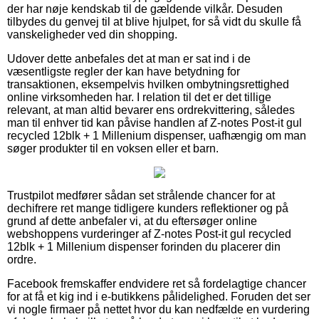
der har nøje kendskab til de gældende vilkår. Desuden
tilbydes du genvej til at blive hjulpet, for så vidt du skulle få
vanskeligheder ved din shopping.
Udover dette anbefales det at man er sat ind i de
væsentligste regler der kan have betydning for
transaktionen, eksempelvis hvilken ombytningsrettighed
online virksomheden har. I relation til det er det tillige
relevant, at man altid bevarer ens ordrekvittering, således
man til enhver tid kan påvise handlen af Z-notes Post-it gul
recycled 12blk + 1 Millenium dispenser, uafhængig om man
søger produkter til en voksen eller et barn.
Trustpilot medfører sådan set strålende chancer for at
dechifrere ret mange tidligere kunders reflektioner og på
grund af dette anbefaler vi, at du eftersøger online
webshoppens vurderinger af Z-notes Post-it gul recycled
12blk + 1 Millenium dispenser forinden du placerer din
ordre.
Facebook fremskaffer endvidere ret så fordelagtige chancer
for at få et kig ind i e-butikkens pålidelighed. Foruden det ser
vi nogle firmaer på nettet hvor du kan nedfælde en vurdering