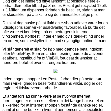
Dog kan det imidlertid blive lønsomt at besigtige flere e-
forhandlere efter tilbud på Z-notes Post-it gul recycled 12blk
+ 1 Millenium dispenser forinden du bestiller, sådan at man
er skudsikker på at skaffe sig den mindst kostelige pris.
Du skal dog huske på, at ifald en e-shop udlover varer for en
udsalgspris som virker usædvanlig favorabel, så burde det
ofte være et kendetegn på en bedragerisk internet
virksomhed. Kortbestillinger er heldigvis dækket ind under
en orden, som beskytter folk imod snydagtige online firmaer.
Vi slår generelt et slag for køb med gængse betalingskort
eller MobilePay. Som en anden løsning burde du anvende
et afbetalingstilbud fra fx ViaBill, forudsat du ønsker at
honorere beløbet over et længere tidsrum.
Inden nogen shopper i en Post-it forhandler på nettet bør
man i virkeligheden bese forhandlerens vilkår, dog er det i
reglen et tidskrævende arbejde.
Et andet forslag kunne være at se hvorvidt internet
forretningen er e-mærket, eftersom det længe har været en
sikkerhed for at internet shoppen forstår de danske regler,
samt at online butikken hyppigt gennemses af specialister