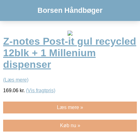
Borsen Håndbøger
Z-notes Post-it gul recycled
12blk + 1 Millenium
dispenser
(Læs mere)
169.06
kr.
(Vis fragtpris)
Læs mere »
Køb nu »