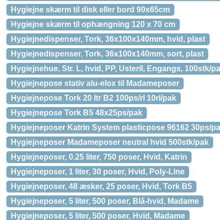
Hygiejne skærm til disk eller bord 90x65cm
Hygiejne skærm til ophængning 120 x 70 cm
Hygiejnedispenser, Tork, 36x100x140mm, hvid, plast
Hygiejnedispenser, Tork, 36x100x140mm, sort, plast
Hygiejnehue, Str. L, hvid, PP, Usteril, Engangs, 100stk/p
Hygiejnepose stativ alu-elox til Madameposer
Hygiejnepose Tork 20 ltr B2 100ps/rl 10rl/pak
Hygiejnepose Tork B5 48x25ps/pak
Hygiejneposer Katrin System plasticpose 96162 30ps/p
Hygiejneposer Madameposer neutral hvid 500stk/pak
Hygiejneposer, 0.25 liter, 750 poser, Hvid, Katrin
Hygiejneposer, 1 liter, 30 poser, Hvid, Poly-Line
Hygiejneposer, 48 æsker, 25 poser, Hvid, Tork B5
Hygiejneposer, 5 liter, 500 poser, Blå-hvid, Madame
Hygiejneposer, 5 liter, 500 poser, Hvid, Madame