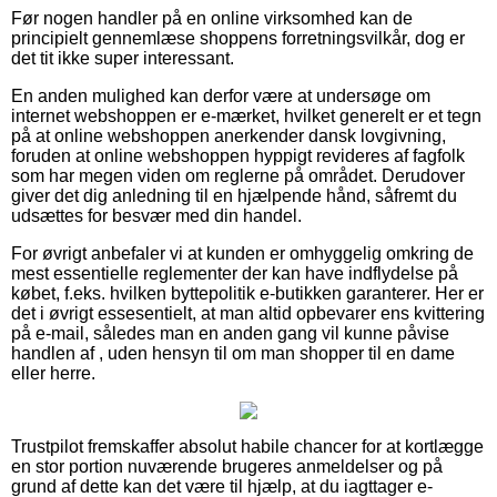
Før nogen handler på en online virksomhed kan de
principielt gennemlæse shoppens forretningsvilkår, dog er
det tit ikke super interessant.
En anden mulighed kan derfor være at undersøge om
internet webshoppen er e-mærket, hvilket generelt er et tegn
på at online webshoppen anerkender dansk lovgivning,
foruden at online webshoppen hyppigt revideres af fagfolk
som har megen viden om reglerne på området. Derudover
giver det dig anledning til en hjælpende hånd, såfremt du
udsættes for besvær med din handel.
For øvrigt anbefaler vi at kunden er omhyggelig omkring de
mest essentielle reglementer der kan have indflydelse på
købet, f.eks. hvilken byttepolitik e-butikken garanterer. Her er
det i øvrigt essesentielt, at man altid opbevarer ens kvittering
på e-mail, således man en anden gang vil kunne påvise
handlen af , uden hensyn til om man shopper til en dame
eller herre.
Trustpilot fremskaffer absolut habile chancer for at kortlægge
en stor portion nuværende brugeres anmeldelser og på
grund af dette kan det være til hjælp, at du iagttager e-