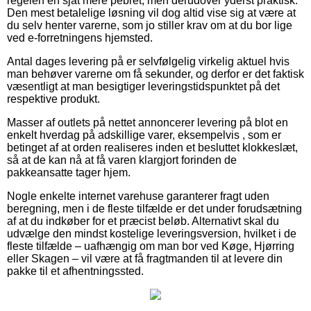
regelen en sjat mere pebret, men derudover yderst praktisk.
Den mest betalelige løsning vil dog altid vise sig at være at
du selv henter varerne, som jo stiller krav om at du bor lige
ved e-forretningens hjemsted.
Antal dages levering på er selvfølgelig virkelig aktuel hvis
man behøver varerne om få sekunder, og derfor er det faktisk
væsentligt at man besigtiger leveringstidspunktet på det
respektive produkt.
Masser af outlets på nettet annoncerer levering på blot en
enkelt hverdag på adskillige varer, eksempelvis , som er
betinget af at orden realiseres inden et besluttet klokkeslæt,
så at de kan nå at få varen klargjort forinden de
pakkeansatte tager hjem.
Nogle enkelte internet varehuse garanterer fragt uden
beregning, men i de fleste tilfælde er det under forudsætning
af at du indkøber for et præcist beløb. Alternativt skal du
udvælge den mindst kostelige leveringsversion, hvilket i de
fleste tilfælde – uafhængig om man bor ved Køge, Hjørring
eller Skagen – vil være at få fragtmanden til at levere din
pakke til et afhentningssted.