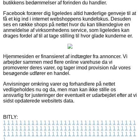
butikkens bedømmelser af forinden du handler.
Facebook forærer dig ligeledes altid hæderlige genveje til at
få et kig ind i internet webshoppens kundefokus. Desuden
ses en række shops på nettet hvor du kan tilkendegive en
anmeldelse af virksomhedens service, som ligeledes kan
drages fordel af til at tage stilling til hvor glade kunderne er.
Hjemmesiden er finansieret af indtægter fra annoncer. Vi
arbejder sammen med flere online varehuse da vi
promoverer deres varer, og tager imod provision når vores
besøgende udfører en handel.
Anvisninger omkring varer og forhandlere på nettet
vedligeholdes nu og da, men man kan ikke stille os
ansvarlig for justeringer der eventuelt er udarbejdet efter at vi
sidst opdaterede websitets data.
BITLY:
1
1
1
1
1
1
1
1
1
1
1
1
1
1
1
1
1
1
1
1
1
1
1
1
1
1
1
1
1
1
1
1
1
1
1
1
1
1
1
1
1
1
1
1
1
1
1
1
1
1
1
1
1
1
1
1
1
1
1
1
1
1
1
1
1
1
1
1
1
1
1
1
1
1
1
1
1
1
1
1
1
1
1
1
1
1
1
1
1
1
1
1
1
1
1
1
1
1
1
1