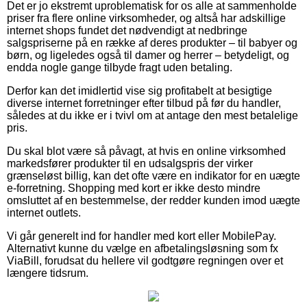
Det er jo ekstremt uproblematisk for os alle at sammenholde
priser fra flere online virksomheder, og altså har adskillige
internet shops fundet det nødvendigt at nedbringe
salgspriserne på en række af deres produkter – til babyer og
børn, og ligeledes også til damer og herrer – betydeligt, og
endda nogle gange tilbyde fragt uden betaling.
Derfor kan det imidlertid vise sig profitabelt at besigtige
diverse internet forretninger efter tilbud på før du handler,
således at du ikke er i tvivl om at antage den mest betalelige
pris.
Du skal blot være så påvagt, at hvis en online virksomhed
markedsfører produkter til en udsalgspris der virker
grænseløst billig, kan det ofte være en indikator for en uægte
e-forretning. Shopping med kort er ikke desto mindre
omsluttet af en bestemmelse, der redder kunden imod uægte
internet outlets.
Vi går generelt ind for handler med kort eller MobilePay.
Alternativt kunne du vælge en afbetalingsløsning som fx
ViaBill, forudsat du hellere vil godtgøre regningen over et
længere tidsrum.