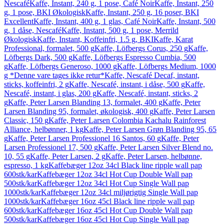
Nescafé
Kaffe, Instant, 240 g, 1 pose, Café Noir
Kaffe, Instant, 250
g, 1 pose, BKI Økologisk
Kaffe, Instant, 250 g, 16 poser, BKI
Excellent
Kaffe, Instant, 400 g, 1 glas, Café Noir
Kaffe, Instant, 500
g, 1 dåse, Nescafé
Kaffe, Instant, 500 g, 1 pose, Merrild
Økologisk
Kaffe, Instant, Koffeinfri, 1.5 g, BKI
Kaffe, Karat
Professional, formalet, 500 g
Kaffe, Löfbergs Corus, 250 g
Kaffe,
Löfbergs Dark, 500 g
Kaffe, Löfbergs Espresso Cumbia, 500
g
Kaffe, Löfbergs Generoso, 1000 g
Kaffe, Löfbergs Medium, 1000
g *Denne vare tages ikke retur*
Kaffe, Nescafé Decaf, instant,
sticks, koffeinfri, 2 g
Kaffe, Nescafé, instant, i dåse, 500 g
Kaffe,
Nescafé, instant, i glas, 200 g
Kaffe, Nescafé, instant, sticks, 2
g
Kaffe, Peter Larsen Blanding 13, formalet, 400 g
Kaffe, Peter
Larsen Blanding 95, formalet, økologisk, 400 g
Kaffe, Peter Larsen
Classic, 150 g
Kaffe, Peter Larsen Colombia Kachalu Rainforest
Alliance, helbønner, 1 kg
Kaffe, Peter Larsen Grøn Blanding 95, 65
g
Kaffe, Peter Larsen Professionel 16 Santos, 60 g
Kaffe, Peter
Larsen Professionel 17, 500 g
Kaffe, Peter Larsen Silver Blend no.
10, 55 g
Kaffe, Peter Larsen, 2 g
Kaffe, Peter Larsen, helbønne,
espresso, 1 kg
Kaffebæger 12oz 34cl Black line ripple wall pap
600stk/kar
Kaffebæger 12oz 34cl Hot Cup Double Wall pap
500stk/kar
Kaffebæger 12oz 34cl Hot Cup Single Wall pap
1000stk/kar
Kaffebæger 12oz 34cl miljørigtig Single Wall pap
1000stk/kar
Kaffebæger 16oz 45cl Black line ripple wall pap
600stk/kar
Kaffebæger 16oz 45cl Hot Cup Double Wall pap
500stk/kar
Kaffebæger 16oz 45cl Hot Cup Single Wall pap