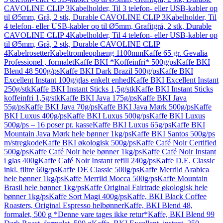
CAVOLINE CLIP 3
Kabelholder, Til 3 telefon- eller USB-kabler op
til Ø5mm, Grå, 2 stk, Durable CAVOLINE CLIP 3
Kabelholder, Til
4 telefon- eller USB-kabler op til Ø5mm, Grafitgrå, 2 stk, Durable
CAVOLINE CLIP 4
Kabelholder, Til 4 telefon- eller USB-kabler op
til Ø5mm, Grå, 2 stk, Durable CAVOLINE CLIP
4
Kabelrosetter
Kabeltromleophæng 1100mm
Kaffe 65 gr. Gevalia
Professionel , formalet
Kaffe BKI *Koffeinfri* 500g/ps
Kaffe BKI
Blend 48 500g/ps
Kaffe BKI Dark Brazil 500g/ps
Kaffe BKI
Excellent Instant 100g/glas enkelt enhed
Kaffe BKI Excellent Instant
250g/stk
Kaffe BKI Instant Sticks 1,5g/stk
Kaffe BKI Instant Sticks
koffeinfri 1,5g/stk
Kaffe BKI Java 175g/ps
Kaffe BKI Java
55g/ps
Kaffe BKI Java 70g/ps
Kaffe BKI Java Mørk 500g/ps
Kaffe
BKI Luxus 400g/ps
Kaffe BKI Luxus 500g/ps
Kaffe BKI Luxus
500g/ps – 16 poser pr. kasse
Kaffe BKI Luxus 65g/ps
Kaffe BKI
Mountain Java Mørk hele bønner 1kg/ps
Kaffe BKI Santos 500g/ps
m/stregkode
Kaffe BKI økologisk 500g/ps
Kaffe Café Noir Certified
500g/ps
Kaffe Café Noir hele bønner 1kg/ps
Kaffe Café Noir Instant
i glas 400g
Kaffe Café Noir Instant refill 240g/ps
Kaffe D.E. Classic
inkl. filtre 60g/ps
Kaffe DE Classic 500g/ps
Kaffe Merrild Arabica
hele bønner 1kg/ps
Kaffe Merrild Mocca 500g/ps
Kaffe Mountain
Brasil hele bønner 1kg/ps
Kaffe Original Fairtrade økologisk hele
bønner 1kg/ps
Kaffe Sort Magi 400g/ps
Kaffe, BKI Black Coffee
Roasters, Original Espresso helbønner
Kaffe, BKI Blend 48,
formalet, 500 g *Denne vare tages ikke retur*
Kaffe, BKI Blend 99