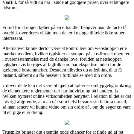
ViaBill, for så vidt du har i sinde at godtgøre prisen over et længere
tidsrum.
Forud for at nogen køber på en e-handler behøver man de facto få
overblik over deres vilkår, men det er i mange tilfælde ikke super
interessant.
Alternativet kunne derfor være at kontrollere om webshoppen er e-
mærket medlem, hvilket typisk er et sympol på at e-firmaet opererer
i overensstemmelse med de danske love, foruden at netshoppen
lejlighedsvis besøges af fagfolk som har ekspertise inden for de
gældende bestemmelser. Desuden tilbydes du anledning til at få
bistand, såfremt du får besvær i forbindelse med din ordre.
Udover dette kan det være til hjælp at køber er omhyggelig omkring
de elementære reglementer der har indvirkning på handlen, fx
hvilken bytteret online virksomheden benytter. I relation til det er det
i øvrigt afgørende, at man når som helst bevarer sin faktura e-mail,
så man senere vil kunne vidne om sin ordre af , om du søger en vare
til en pige eller dreng.
Trustpilot bringer dig egentlig gode chancer for at finde ud af ret