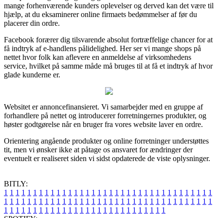
mange forhenværende kunders oplevelser og derved kan det være til
hjælp, at du eksaminerer online firmaets bedømmelser af før du
placerer din ordre.
Facebook forærer dig tilsvarende absolut fortræffelige chancer for at
få indtryk af e-handlens pålidelighed. Her ser vi mange shops på
nettet hvor folk kan aflevere en anmeldelse af virksomhedens
service, hvilket på samme måde må bruges til at få et indtryk af hvor
glade kunderne er.
Websitet er annoncefinansieret. Vi samarbejder med en gruppe af
forhandlere på nettet og introducerer forretningernes produkter, og
høster godtgørelse når en bruger fra vores website laver en ordre.
Orientering angående produkter og online forretninger understøttes
tit, men vi ønsker ikke at påtage os ansvaret for ændringer der
eventuelt er realiseret siden vi sidst opdaterede de viste oplysninger.
BITLY:
1
1
1
1
1
1
1
1
1
1
1
1
1
1
1
1
1
1
1
1
1
1
1
1
1
1
1
1
1
1
1
1
1
1
1
1
1
1
1
1
1
1
1
1
1
1
1
1
1
1
1
1
1
1
1
1
1
1
1
1
1
1
1
1
1
1
1
1
1
1
1
1
1
1
1
1
1
1
1
1
1
1
1
1
1
1
1
1
1
1
1
1
1
1
1
1
1
1
1
1