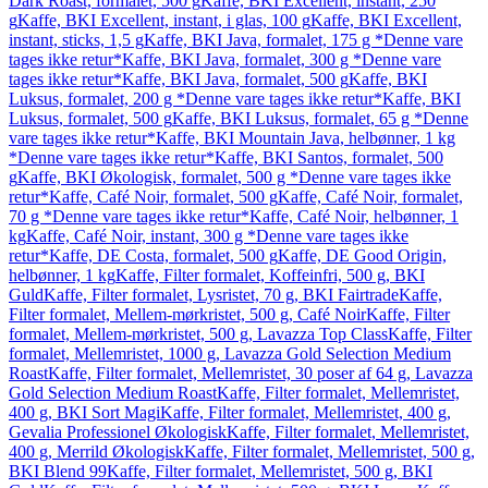
Dark Roast, formalet, 500 g
Kaffe, BKI Excellent, instant, 250
g
Kaffe, BKI Excellent, instant, i glas, 100 g
Kaffe, BKI Excellent,
instant, sticks, 1,5 g
Kaffe, BKI Java, formalet, 175 g *Denne vare
tages ikke retur*
Kaffe, BKI Java, formalet, 300 g *Denne vare
tages ikke retur*
Kaffe, BKI Java, formalet, 500 g
Kaffe, BKI
Luksus, formalet, 200 g *Denne vare tages ikke retur*
Kaffe, BKI
Luksus, formalet, 500 g
Kaffe, BKI Luksus, formalet, 65 g *Denne
vare tages ikke retur*
Kaffe, BKI Mountain Java, helbønner, 1 kg
*Denne vare tages ikke retur*
Kaffe, BKI Santos, formalet, 500
g
Kaffe, BKI Økologisk, formalet, 500 g *Denne vare tages ikke
retur*
Kaffe, Café Noir, formalet, 500 g
Kaffe, Café Noir, formalet,
70 g *Denne vare tages ikke retur*
Kaffe, Café Noir, helbønner, 1
kg
Kaffe, Café Noir, instant, 300 g *Denne vare tages ikke
retur*
Kaffe, DE Costa, formalet, 500 g
Kaffe, DE Good Origin,
helbønner, 1 kg
Kaffe, Filter formalet, Koffeinfri, 500 g, BKI
Guld
Kaffe, Filter formalet, Lysristet, 70 g, BKI Fairtrade
Kaffe,
Filter formalet, Mellem-mørkristet, 500 g, Café Noir
Kaffe, Filter
formalet, Mellem-mørkristet, 500 g, Lavazza Top Class
Kaffe, Filter
formalet, Mellemristet, 1000 g, Lavazza Gold Selection Medium
Roast
Kaffe, Filter formalet, Mellemristet, 30 poser af 64 g, Lavazza
Gold Selection Medium Roast
Kaffe, Filter formalet, Mellemristet,
400 g, BKI Sort Magi
Kaffe, Filter formalet, Mellemristet, 400 g,
Gevalia Professionel Økologisk
Kaffe, Filter formalet, Mellemristet,
400 g, Merrild Økologisk
Kaffe, Filter formalet, Mellemristet, 500 g,
BKI Blend 99
Kaffe, Filter formalet, Mellemristet, 500 g, BKI