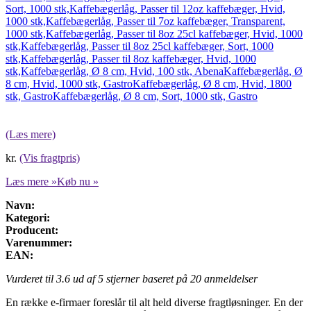
Sort, 1000 stk,
Kaffebægerlåg, Passer til 12oz kaffebæger, Hvid,
1000 stk,
Kaffebægerlåg, Passer til 7oz kaffebæger, Transparent,
1000 stk,
Kaffebægerlåg, Passer til 8oz 25cl kaffebæger, Hvid, 1000
stk,
Kaffebægerlåg, Passer til 8oz 25cl kaffebæger, Sort, 1000
stk,
Kaffebægerlåg, Passer til 8oz kaffebæger, Hvid, 1000
stk,
Kaffebægerlåg, Ø 8 cm, Hvid, 100 stk, Abena
Kaffebægerlåg, Ø
8 cm, Hvid, 1000 stk, Gastro
Kaffebægerlåg, Ø 8 cm, Hvid, 1800
stk, Gastro
Kaffebægerlåg, Ø 8 cm, Sort, 1000 stk, Gastro
(Læs mere)
kr.
(Vis fragtpris)
Læs mere »
Køb nu »
Navn:
Kategori:
Producent:
Varenummer:
EAN:
Vurderet til
3.6
ud af 5 stjerner baseret på
20
anmeldelser
En række e-firmaer foreslår til alt held diverse fragtløsninger. En der