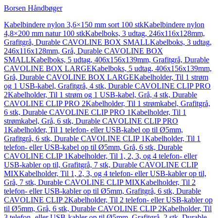
Borsen Håndbøger
Kabelbindere nylon 3,6×150 mm sort 100 stk
Kabelbindere nylon
4,8×200 mm natur 100 stk
Kabelboks, 3 udtag, 246x116x128mm,
Grafitgrå, Durable CAVOLINE BOX SMALL
Kabelboks, 3 udtag,
246x116x128mm, Grå, Durable CAVOLINE BOX
SMALL
Kabelboks, 5 udtag, 406x156x139mm, Grafitgrå, Durable
CAVOLINE BOX LARGE
Kabelboks, 5 udtag, 406x156x139mm,
Grå, Durable CAVOLINE BOX LARGE
Kabelholder, Til 1 strøm
og 1 USB-kabel, Grafitgrå, 4 stk, Durable CAVOLINE CLIP PRO
2
Kabelholder, Til 1 strøm og 1 USB-kabel, Grå, 4 stk, Durable
CAVOLINE CLIP PRO 2
Kabelholder, Til 1 strømkabel, Grafitgrå,
6 stk, Durable CAVOLINE CLIP PRO 1
Kabelholder, Til 1
strømkabel, Grå, 6 stk, Durable CAVOLINE CLIP PRO
1
Kabelholder, Til 1 telefon- eller USB-kabel op til Ø5mm,
Grafitgrå, 6 stk, Durable CAVOLINE CLIP 1
Kabelholder, Til 1
telefon- eller USB-kabel op til Ø5mm, Grå, 6 stk, Durable
CAVOLINE CLIP 1
Kabelholder, Til 1, 2, 3, og 4 telefon- eller
USB-kabler op til, Grafitgrå, 7 stk, Durable CAVOLINE CLIP
MIX
Kabelholder, Til 1, 2, 3, og 4 telefon- eller USB-kabler op til,
Grå, 7 stk, Durable CAVOLINE CLIP MIX
Kabelholder, Til 2
telefon- eller USB-kabler op til Ø5mm, Grafitgrå, 6 stk, Durable
CAVOLINE CLIP 2
Kabelholder, Til 2 telefon- eller USB-kabler op
til Ø5mm, Grå, 6 stk, Durable CAVOLINE CLIP 2
Kabelholder, Til
3 telefon- eller USB-kabler op til Ø5mm, Grafitgrå, 2 stk, Durable