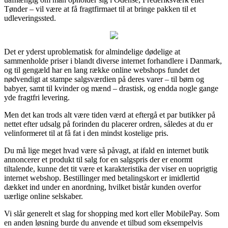
Tønder – vil være at få fragtfirmaet til at bringe pakken til et
udleveringssted.
Det er yderst uproblematisk for almindelige dødelige at
sammenholde priser i blandt diverse internet forhandlere i Danmark,
og til gengæld har en lang række online webshops fundet det
nødvendigt at stampe salgsværdien på deres varer – til børn og
babyer, samt til kvinder og mænd – drastisk, og endda nogle gange
yde fragtfri levering.
Men det kan trods alt være tiden værd at eftergå et par butikker på
nettet efter udsalg på forinden du placerer ordren, således at du er
velinformeret til at få fat i den mindst kostelige pris.
Du må lige meget hvad være så påvagt, at ifald en internet butik
annoncerer et produkt til salg for en salgspris der er enormt
tiltalende, kunne det tit være et karakteristika der viser en uoprigtig
internet webshop. Bestillinger med betalingskort er imidlertid
dækket ind under en anordning, hvilket bistår kunden overfor
uærlige online selskaber.
Vi slår generelt et slag for shopping med kort eller MobilePay. Som
en anden løsning burde du anvende et tilbud som eksempelvis