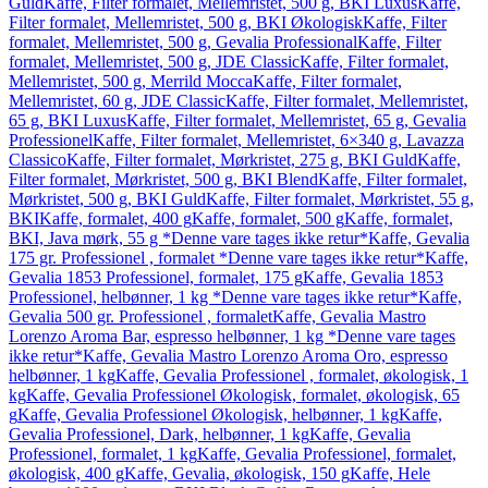
Guld
Kaffe, Filter formalet, Mellemristet, 500 g, BKI Luxus
Kaffe,
Filter formalet, Mellemristet, 500 g, BKI Økologisk
Kaffe, Filter
formalet, Mellemristet, 500 g, Gevalia Professional
Kaffe, Filter
formalet, Mellemristet, 500 g, JDE Classic
Kaffe, Filter formalet,
Mellemristet, 500 g, Merrild Mocca
Kaffe, Filter formalet,
Mellemristet, 60 g, JDE Classic
Kaffe, Filter formalet, Mellemristet,
65 g, BKI Luxus
Kaffe, Filter formalet, Mellemristet, 65 g, Gevalia
Professionel
Kaffe, Filter formalet, Mellemristet, 6×340 g, Lavazza
Classico
Kaffe, Filter formalet, Mørkristet, 275 g, BKI Guld
Kaffe,
Filter formalet, Mørkristet, 500 g, BKI Blend
Kaffe, Filter formalet,
Mørkristet, 500 g, BKI Guld
Kaffe, Filter formalet, Mørkristet, 55 g,
BKI
Kaffe, formalet, 400 g
Kaffe, formalet, 500 g
Kaffe, formalet,
BKI, Java mørk, 55 g *Denne vare tages ikke retur*
Kaffe, Gevalia
175 gr. Professionel , formalet *Denne vare tages ikke retur*
Kaffe,
Gevalia 1853 Professionel, formalet, 175 g
Kaffe, Gevalia 1853
Professionel, helbønner, 1 kg *Denne vare tages ikke retur*
Kaffe,
Gevalia 500 gr. Professionel , formalet
Kaffe, Gevalia Mastro
Lorenzo Aroma Bar, espresso helbønner, 1 kg *Denne vare tages
ikke retur*
Kaffe, Gevalia Mastro Lorenzo Aroma Oro, espresso
helbønner, 1 kg
Kaffe, Gevalia Professionel , formalet, økologisk, 1
kg
Kaffe, Gevalia Professionel Økologisk, formalet, økologisk, 65
g
Kaffe, Gevalia Professionel Økologisk, helbønner, 1 kg
Kaffe,
Gevalia Professionel, Dark, helbønner, 1 kg
Kaffe, Gevalia
Professionel, formalet, 1 kg
Kaffe, Gevalia Professionel, formalet,
økologisk, 400 g
Kaffe, Gevalia, økologisk, 150 g
Kaffe, Hele