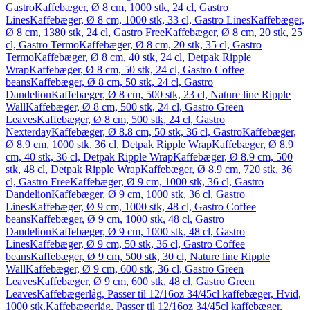
Gastro
Kaffebæger, Ø 8 cm, 1000 stk, 24 cl, Gastro
Lines
Kaffebæger, Ø 8 cm, 1000 stk, 33 cl, Gastro Lines
Kaffebæger,
Ø 8 cm, 1380 stk, 24 cl, Gastro Free
Kaffebæger, Ø 8 cm, 20 stk, 25
cl, Gastro Termo
Kaffebæger, Ø 8 cm, 20 stk, 35 cl, Gastro
Termo
Kaffebæger, Ø 8 cm, 40 stk, 24 cl, Detpak Ripple
Wrap
Kaffebæger, Ø 8 cm, 50 stk, 24 cl, Gastro Coffee
beans
Kaffebæger, Ø 8 cm, 50 stk, 24 cl, Gastro
Dandelion
Kaffebæger, Ø 8 cm, 500 stk, 23 cl, Nature line Ripple
Wall
Kaffebæger, Ø 8 cm, 500 stk, 24 cl, Gastro Green
Leaves
Kaffebæger, Ø 8 cm, 500 stk, 24 cl, Gastro
Nexterday
Kaffebæger, Ø 8.8 cm, 50 stk, 36 cl, Gastro
Kaffebæger,
Ø 8.9 cm, 1000 stk, 36 cl, Detpak Ripple Wrap
Kaffebæger, Ø 8.9
cm, 40 stk, 36 cl, Detpak Ripple Wrap
Kaffebæger, Ø 8.9 cm, 500
stk, 48 cl, Detpak Ripple Wrap
Kaffebæger, Ø 8.9 cm, 720 stk, 36
cl, Gastro Free
Kaffebæger, Ø 9 cm, 1000 stk, 36 cl, Gastro
Dandelion
Kaffebæger, Ø 9 cm, 1000 stk, 36 cl, Gastro
Lines
Kaffebæger, Ø 9 cm, 1000 stk, 48 cl, Gastro Coffee
beans
Kaffebæger, Ø 9 cm, 1000 stk, 48 cl, Gastro
Dandelion
Kaffebæger, Ø 9 cm, 1000 stk, 48 cl, Gastro
Lines
Kaffebæger, Ø 9 cm, 50 stk, 36 cl, Gastro Coffee
beans
Kaffebæger, Ø 9 cm, 500 stk, 30 cl, Nature line Ripple
Wall
Kaffebæger, Ø 9 cm, 600 stk, 36 cl, Gastro Green
Leaves
Kaffebæger, Ø 9 cm, 600 stk, 48 cl, Gastro Green
Leaves
Kaffebægerlåg, Passer til 12/16oz 34/45cl kaffebæger, Hvid,
1000 stk,
Kaffebægerlåg, Passer til 12/16oz 34/45cl kaffebæger,