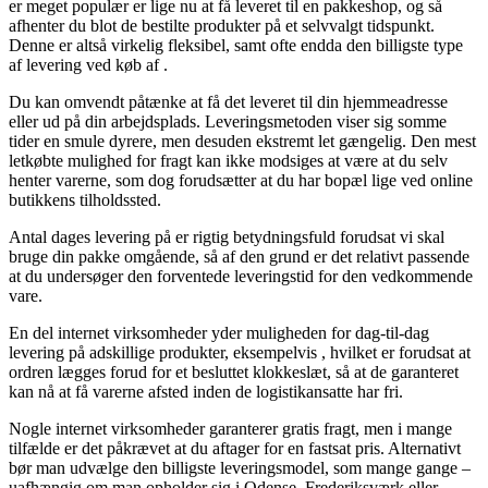
er meget populær er lige nu at få leveret til en pakkeshop, og så
afhenter du blot de bestilte produkter på et selvvalgt tidspunkt.
Denne er altså virkelig fleksibel, samt ofte endda den billigste type
af levering ved køb af .
Du kan omvendt påtænke at få det leveret til din hjemmeadresse
eller ud på din arbejdsplads. Leveringsmetoden viser sig somme
tider en smule dyrere, men desuden ekstremt let gængelig. Den mest
letkøbte mulighed for fragt kan ikke modsiges at være at du selv
henter varerne, som dog forudsætter at du har bopæl lige ved online
butikkens tilholdssted.
Antal dages levering på er rigtig betydningsfuld forudsat vi skal
bruge din pakke omgående, så af den grund er det relativt passende
at du undersøger den forventede leveringstid for den vedkommende
vare.
En del internet virksomheder yder muligheden for dag-til-dag
levering på adskillige produkter, eksempelvis , hvilket er forudsat at
ordren lægges forud for et besluttet klokkeslæt, så at de garanteret
kan nå at få varerne afsted inden de logistikansatte har fri.
Nogle internet virksomheder garanterer gratis fragt, men i mange
tilfælde er det påkrævet at du aftager for en fastsat pris. Alternativt
bør man udvælge den billigste leveringsmodel, som mange gange –
uafhængig om man opholder sig i Odense, Frederiksværk eller