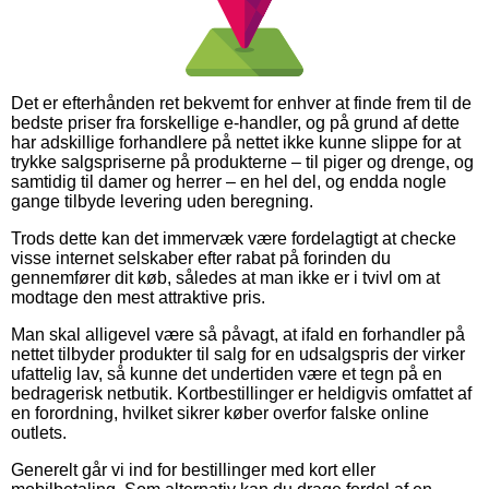
Det er efterhånden ret bekvemt for enhver at finde frem til de
bedste priser fra forskellige e-handler, og på grund af dette
har adskillige forhandlere på nettet ikke kunne slippe for at
trykke salgspriserne på produkterne – til piger og drenge, og
samtidig til damer og herrer – en hel del, og endda nogle
gange tilbyde levering uden beregning.
Trods dette kan det immervæk være fordelagtigt at checke
visse internet selskaber efter rabat på forinden du
gennemfører dit køb, således at man ikke er i tvivl om at
modtage den mest attraktive pris.
Man skal alligevel være så påvagt, at ifald en forhandler på
nettet tilbyder produkter til salg for en udsalgspris der virker
ufattelig lav, så kunne det undertiden være et tegn på en
bedragerisk netbutik. Kortbestillinger er heldigvis omfattet af
en forordning, hvilket sikrer køber overfor falske online
outlets.
Generelt går vi ind for bestillinger med kort eller