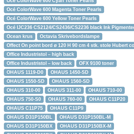
Océ ColorWave 600 Cyan Toner Pearls
Océ ColorWave 600 Magenta Toner Pearls
Océ ColorWave 600 Yellow Toner Pearls
Océ IJC236 CS2124/CS2436/CS2236 black Ink Pigmente
Ocean krus
Octavia Skrivebordslampe
Offect On point bord ø 120 H 90 cm 4 stk. stole Hubert c
Office Industristol – high back
Office Industristol – low back
OFX 9100 toner
OHAUS 1119-D0
OHAUS 1450-SD
OHAUS 1550-SD
OHAUS 1560-SD
OHAUS 310-00
OHAUS 311-00
OHAUS 710-00
OHAUS 750-S0
OHAUS 760-00
OHAUS C11P20
OHAUS C11P75
OHAUS C11P9
OHAUS D31P150BL
OHAUS D31P150BL-M
OHAUS D31P150BX
OHAUS D31P150BX-M