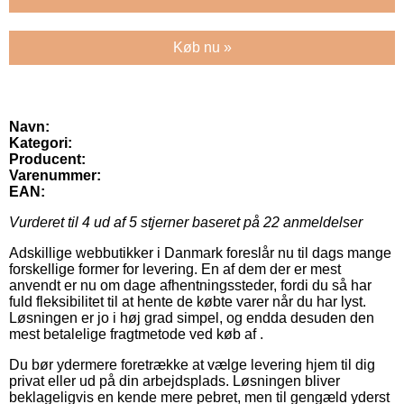
Køb nu »
Navn:
Kategori:
Producent:
Varenummer:
EAN:
Vurderet til
4
ud af 5 stjerner baseret på
22
anmeldelser
Adskillige webbutikker i Danmark foreslår nu til dags mange
forskellige former for levering. En af dem der er mest
anvendt er nu om dage afhentningssteder, fordi du så har
fuld fleksibilitet til at hente de købte varer når du har lyst.
Løsningen er jo i høj grad simpel, og endda desuden den
mest betalelige fragtmetode ved køb af .
Du bør ydermere foretrække at vælge levering hjem til dig
privat eller ud på din arbejdsplads. Løsningen bliver
beklageligvis en kende mere pebret, men til gengæld yderst