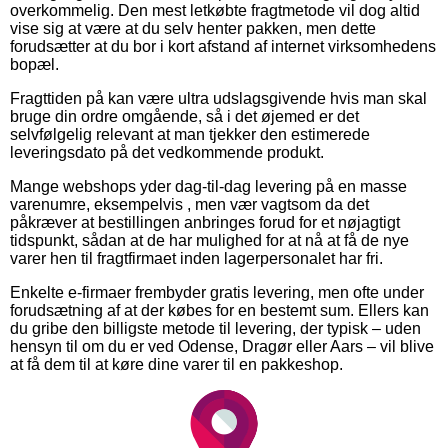
overkommelig. Den mest letkøbte fragtmetode vil dog altid
vise sig at være at du selv henter pakken, men dette
forudsætter at du bor i kort afstand af internet virksomhedens
bopæl.
Fragttiden på kan være ultra udslagsgivende hvis man skal
bruge din ordre omgående, så i det øjemed er det
selvfølgelig relevant at man tjekker den estimerede
leveringsdato på det vedkommende produkt.
Mange webshops yder dag-til-dag levering på en masse
varenumre, eksempelvis , men vær vagtsom da det
påkræver at bestillingen anbringes forud for et nøjagtigt
tidspunkt, sådan at de har mulighed for at nå at få de nye
varer hen til fragtfirmaet inden lagerpersonalet har fri.
Enkelte e-firmaer frembyder gratis levering, men ofte under
forudsætning af at der købes for en bestemt sum. Ellers kan
du gribe den billigste metode til levering, der typisk – uden
hensyn til om du er ved Odense, Dragør eller Aars – vil blive
at få dem til at køre dine varer til en pakkeshop.