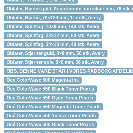
Oblater, Hjerter guld, Assorterede størrelser mm, 76 stk,
Oblater, Hjerter, 76×120 mm, 117 stk, Avery
Oblater, Splitflag, 16×9 mm, 144 stk, Avery
Oblater, Splitflag, 22×12 mm, 84 stk, Avery
Oblater, Splitflag, 34×18 mm, 40 stk, Avery
Oblater, Stjerner guld, 8×8 mm, 56 stk, Avery
Oblater, Stjerner sølv, 8×8 mm, 56 stk, Avery
OBS. DENNE VARE STÅR I VORES PADBORG AFDELIN
Océ ColorWave 500 Magenta Ink
Océ ColorWave 550 Black Toner Pearls
Océ ColorWave 550 Cyan Toner Pearls
Océ ColorWave 550 Magenta Toner Pearls
Océ ColorWave 550 Yellow Toner Pearls
Océ ColorWave 600 Black Toner Pearls