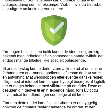
mobilbetaling. Som alternativ kan du drage fordel af en
afdragsordning som for eksempel ViaBill, hvis du tilstræber
at godtgøre omkostningerne senere.
Før nogen bestiller i en butik kunne de ideelt set gøre sig
bekendt med indholdet af virksomhedens handelsvilkår, det
er dog i mange tilfælde ikke specielt ophidsende.
Et andet forslag kunne derfor være at finde ud af om online
forhandleren er e-mærke godkendt, eftersom det bør være
en antydning af at webshoppen efterlever de danske regler,
tillige med at internet forretningen hyppigt besøges af fagfolk
der er meget bekendte med vilkårene på området. Dette er
desuden din genvej til en hjælpende hånd, for så vidt du
bliver udsat for udfordringer som følge af dit køb.
Foruden dette er det fornuftigt at køberen er omhyggelig
omkring de primære regler gældende for ordren, fx den