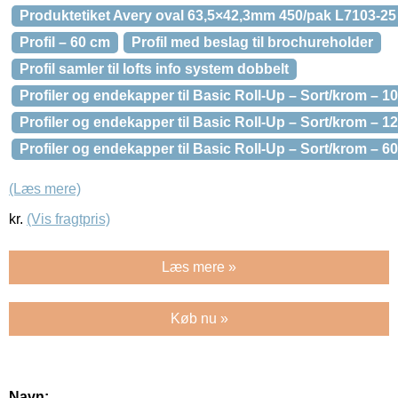
Produktetiket Avery oval 63,5×42,3mm 450/pak L7103-25
Profil – 60 cm
Profil med beslag til brochureholder
Profil samler til lofts info system dobbelt
Profiler og endekapper til Basic Roll-Up – Sort/krom – 1
Profiler og endekapper til Basic Roll-Up – Sort/krom – 1
Profiler og endekapper til Basic Roll-Up – Sort/krom – 6
(Læs mere)
kr.
(Vis fragtpris)
Læs mere »
Køb nu »
Navn: