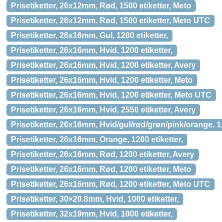
Prisetiketter, 26x12mm, Rød, 1500 etiketter, Meto
Prisetiketter, 26x12mm, Rød, 1500 etiketter, Meto UTC
Prisetiketter, 26x16mm, Gul, 1200 etiketter,
Prisetiketter, 26x16mm, Hvid, 1200 etiketter,
Prisetiketter, 26x16mm, Hvid, 1200 etiketter, Avery
Prisetiketter, 26x16mm, Hvid, 1200 etiketter, Meto
Prisetiketter, 26x16mm, Hvid, 1200 etiketter, Meto UTC
Prisetiketter, 26x16mm, Hvid, 2550 etiketter, Avery
Prisetiketter, 26x16mm, Hvid/gul/rød/grøn/pink/orange, 12
Prisetiketter, 26x16mm, Orange, 1200 etiketter,
Prisetiketter, 26x16mm, Rød, 1200 etiketter, Avery
Prisetiketter, 26x16mm, Rød, 1200 etiketter, Meto
Prisetiketter, 26x16mm, Rød, 1200 etiketter, Meto UTC
Prisetiketter, 30×20.8mm, Hvid, 1000 etiketter,
Prisetiketter, 32x19mm, Hvid, 1000 etiketter,