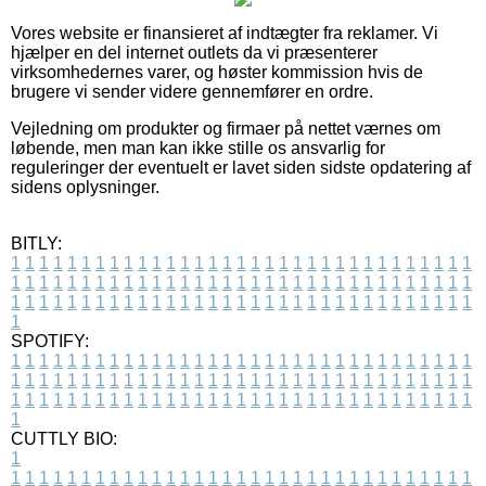
Vores website er finansieret af indtægter fra reklamer. Vi
hjælper en del internet outlets da vi præsenterer
virksomhedernes varer, og høster kommission hvis de
brugere vi sender videre gennemfører en ordre.
Vejledning om produkter og firmaer på nettet værnes om
løbende, men man kan ikke stille os ansvarlig for
reguleringer der eventuelt er lavet siden sidste opdatering af
sidens oplysninger.
BITLY:
1
1
1
1
1
1
1
1
1
1
1
1
1
1
1
1
1
1
1
1
1
1
1
1
1
1
1
1
1
1
1
1
1
1
1
1
1
1
1
1
1
1
1
1
1
1
1
1
1
1
1
1
1
1
1
1
1
1
1
1
1
1
1
1
1
1
1
1
1
1
1
1
1
1
1
1
1
1
1
1
1
1
1
1
1
1
1
1
1
1
1
1
1
1
1
1
1
1
1
1
SPOTIFY:
1
1
1
1
1
1
1
1
1
1
1
1
1
1
1
1
1
1
1
1
1
1
1
1
1
1
1
1
1
1
1
1
1
1
1
1
1
1
1
1
1
1
1
1
1
1
1
1
1
1
1
1
1
1
1
1
1
1
1
1
1
1
1
1
1
1
1
1
1
1
1
1
1
1
1
1
1
1
1
1
1
1
1
1
1
1
1
1
1
1
1
1
1
1
1
1
1
1
1
1
CUTTLY BIO:
1
1
1
1
1
1
1
1
1
1
1
1
1
1
1
1
1
1
1
1
1
1
1
1
1
1
1
1
1
1
1
1
1
1