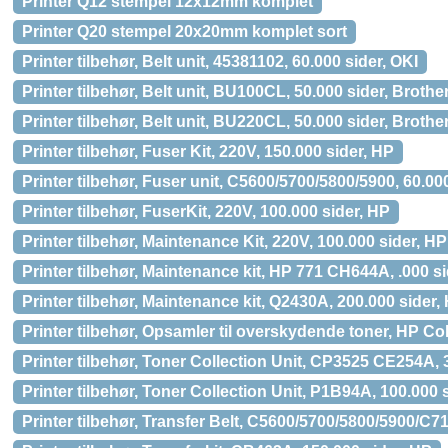
Printer Q12 stempel 12x12mm komplet
Printer Q20 stempel 20x20mm komplet sort
Printer tilbehør, Belt unit, 45381102, 60.000 sider, OKI
Printer tilbehør, Belt unit, BU100CL, 50.000 sider, Brothe
Printer tilbehør, Belt unit, BU220CL, 50.000 sider, Brothe
Printer tilbehør, Fuser Kit, 220V, 150.000 sider, HP
Printer tilbehør, Fuser unit, C5600/5700/5800/5900, 60.00
Printer tilbehør, FuserKit, 220V, 100.000 sider, HP
Printer tilbehør, Maintenance Kit, 220V, 100.000 sider, HP
Printer tilbehør, Maintenance kit, HP 771 CH644A, .000 s
Printer tilbehør, Maintenance kit, Q2430A, 200.000 sider,
Printer tilbehør, Opsamler til overskydende toner, HP Col
Printer tilbehør, Toner Collection Unit, CP3525 CE254A, 
Printer tilbehør, Toner Collection Unit, P1B94A, 100.000 
Printer tilbehør, Transfer Belt, C5600/5700/5800/5900/C71