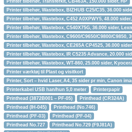
Printer tilbehør, Transferkit, CB463A, 150.000 sider, HP
Printer tilbehør, Wastebox, BIZHUB C25/C35, 36.000 sider
Printer tilbehør, Wastebox, C452 A0XPWY5, 48.000 side
Printer tilbehør, Wastebox, C540X75G, 36.000 sider, Lex
Printer tilbehør, Wastebox, C9600/C9650/C9800/C9850, 30
Printer tilbehør, Wastebox, CE265A CP4525, 36.000 sider
Printer tilbehør, Wastebox, IR C5235 Advance, 20.000 si
Printer tilbehør, Wastebox, WT-860, 25.000 sider, Kyocer
Printer værktøj til Plast og visitkort
Printer, Sort – hvid Laser, A4, 35 sider pr min, Canon
Printerkabel USB han/hun 5,0 meter
Printerpapir
Printhead (3872B001 – PF-05)
Printhead (CR324A)
Printhead (IH-045)
Printhead (No.746)
Printhead (PF-03)
Printhead (PF-04)
Printhead No.727
Printhead No.729 (F9J81A)