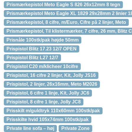
Prismærkepistol Meto Eagle S 826 26x12mm 8 tegn
Prismærkepistol Meto Eagle XL 1829 29x28mm 2 linier 1
Prismærkepistol, 8 cifre, m/Euro, Cifre på 2 linjer, Meto
Prismærkepistol, Til klistermærker, 7 cifre, 26 mm, Blitz 
Prisnåle 100stk/pak højde 50mm
Prispistol Blitz 17.23 12/7 OPEN
Prispistol Blitz L27 12/7
Prispistol C20 m/klicheer 10cifre
Prispistol, 16 cifre 2 linjer, Kit, Jolly JS16
Prispistol, 2 linjer, 26x16mm, Meto M2026
Prispistol, 6 cifre 1 linje, Kit, Jolly JC6
Prispistol, 8 cifre 1 linje, Jolly JC8
Prisskilt m/guldtryk 110x60mm 100stk/pak
Prisskilte hvid 105x74mm 100stk/pak
Private line sofa – høj
Private Zone